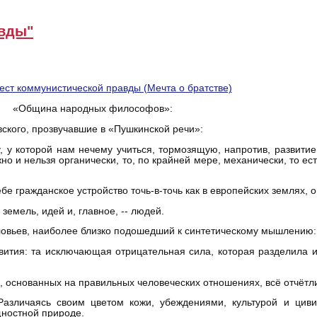
авды"
«Община народных философов»:
ского, прозвучавшие в «Пушкинской речи»:
 у которой нам нечему учиться, тормозящую, напротив, развитие
о и нельзя органически, то, по крайней мере, механически, то ест
ебе гражданское устройство точь-в-точь как в европейских землях,
земель, идей и, главное, -- людей.
овьев, наиболее близко подошедший к синтетическому мышлению:
звития: та исключающая отрицательная сила, которая разделила
, основанных на правильных человеческих отношениях, всё отчётли
 Различаясь своим цветом кожи, убеждениями, культурой и цив
щностной природе.