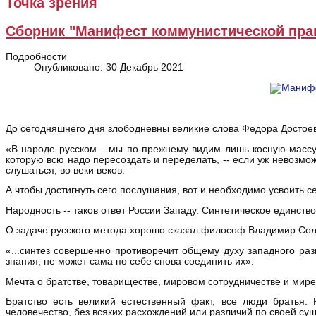
Точка зрения
Сборник "Манифест коммунистической пр
Подробности
Опубликовано: 30 Декабрь 2021
До сегодняшнего дня злободневны великие слова Федора Достоев
«В народе русском... мы по-прежнему видим лишь косную массу,
которую всю надо пересоздать и переделать, -- если уж невозможн
слушаться, во веки веков.
А чтобы достигнуть сего послушания, вот и необходимо усвоить с
Народность -- таков ответ России Западу. Синтетическое единство 
О задаче русского метода хорошо сказал философ Владимир Сол
«...синтез совершенно противоречит общему духу западного ра
знания, не может сама по себе снова соединить их».
Мечта о братстве, товариществе, мировом сотрудничестве и мире
Братство есть великий естественный факт, все люди братья.
человечество, без всяких расхождений или различий по своей су