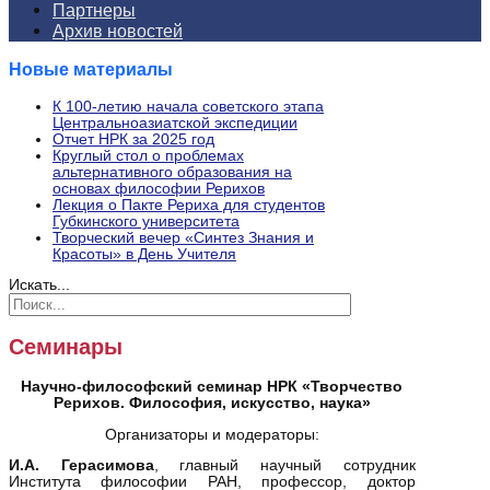
Партнеры
Архив новостей
Новые материалы
К 100-летию начала советского этапа
Центральноазиатской экспедиции
Отчет НРК за 2025 год
Круглый стол о проблемах
альтернативного образования на
основах философии Рерихов
Лекция о Пакте Рериха для студентов
Губкинского университета
Творческий вечер «Синтез Знания и
Красоты» в День Учителя
Искать...
Семинары
Научно-философский семинар НРК «Творчество
Рерихов. Философия, искусство, наука»
Организаторы и модераторы:
И.А. Герасимова
, главный научный сотрудник
Института философии РАН, профессор, доктор