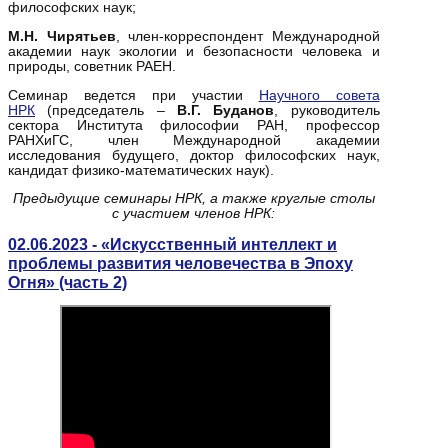
философских наук;
М.Н. Чирятьев
, член-корреспондент Международной
академии наук экологии и безопасности человека и
природы, советник РАЕН.
Семинар ведется при участии
Научного совета
НРК
(председатель –
В.Г. Буданов
, руководитель
сектора Института философии РАН, профессор
РАНХиГС, член Международной академии
исследования будущего, доктор философских наук,
кандидат физико-математических наук).
Предыдущие семинары НРК, а также круглые столы
с участием членов НРК:
02.06.2023 - «Искусственный интеллект и
проблемы развития человечества в Эпоху
Огня» (часть 2)