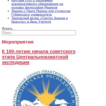
Круглый стол о проблемах
альтернативного образования на
основах философии Рерихов
Лекция о Пакте Рериха для студентов
Губкинского университета
Творческий вечер «Синтез Знания и
Красоты» в День Учителя
Искать...
Мероприятия
К 100-летию начала советского
этапа Центральноазиатской
экспедиции