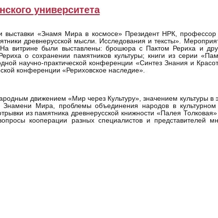
инского университета
и выставки «Знамя Мира в космосе» Президент НРК, профессор
амятники древнерусской мысли. Исследования и тексты». Меропри
 На витрине были выставлены: брошюра с Пактом Рериха и др
ериха о сохранении памятников культуры; книги из серии «Пам
ной научно-практической конференции «Синтез Знания и Красоты
еской конференции «Рериховское наследие».
народным движением «Мир через Культуру», значением культуры в 
 Знамени Мира, проблемы объединения народов в культурном 
отрывки из памятника древнерусской книжности «Палея Толковая»
опросы кооперации разных специалистов и представителей мно