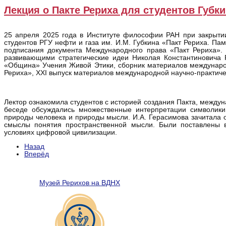
Лекция о Пакте Рериха для студентов Губк
25 апреля 2025 года в Институте философии РАН при закрыти
студентов РГУ нефти и газа им. И.М. Губкина «Пакт Рериха. П
подписания документа Международного права «Пакт Рериха».
развивающими стратегические идеи Николая Константиновича Р
«Община» Учения Живой Этики, сборник материалов международ
Рериха», XXI выпуск материалов международной научно-практич
Лектор ознакомила студентов с историей создания Пакта, между
беседе обсуждались множественные интерпретации символики
природы человека и природы мысли. И.А. Герасимова зачитала 
смыслы понятия пространственной мысли. Были поставлены в
условиях цифровой цивилизации.
Назад
Вперёд
Музей Рерихов на ВДНХ