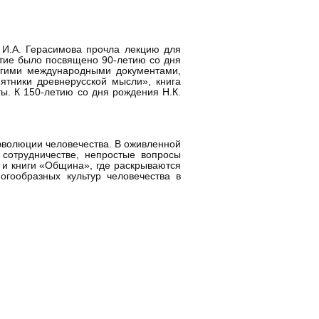
 И.А. Герасимова прочла лекцию для
ятие было посвящено 90-летию со дня
угими международными документами,
ятники древнерусской мысли», книга
. К 150-летию со дня рождения Н.К.
эволюции человечества. В оживленной
сотрудничестве, непростые вопросы
 и книги «Община», где раскрываются
гообразных культур человечества в