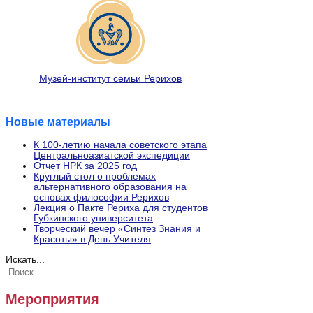
Музей-институт семьи Рерихов
Новые материалы
К 100-летию начала советского этапа
Центральноазиатской экспедиции
Отчет НРК за 2025 год
Круглый стол о проблемах
альтернативного образования на
основах философии Рерихов
Лекция о Пакте Рериха для студентов
Губкинского университета
Творческий вечер «Синтез Знания и
Красоты» в День Учителя
Искать...
Мероприятия