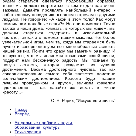
будем стараться одеваться подобающим образом,
точно мы должны встретиться с кем-то для нас очень
важным. Давайте проявлять наибольший интерес к
собственному поведению, к нашим встречам с другими
людьми. Не говорите: «А какой в этом толк? Как могут
помочь нам подобные вещи?» Но они помогают. Точно
так же и наши дома, комнаты, в которых мы живем, мы
должны стараться содержать в исключительной
чистоте, так как это поможет нашим мыслям. Нет более
увлекательной игры, чем та, когда мы стараемся быть
лучше и совершенствуем все многообразные аспекты
нашей жизни. Почти что сразу мы заметим разницу. И
то чувство, что мы являемся хозяевами своей жизни,
подарит нам бесконечную радость. Мы познаем ту
новую легкость, которая рождается из чувства
достижения. Весьма достоверного чувства, так как
совершенствование самого себя является поистине
величайшим достижением. Красота будет нашим
лучшим проводником и другом, великим факелом
вдохновения – так давайте же искать в жизни
красоту...»
С. Н. Рерих, "Искусство и жизнь"
Назад
Вперёд
Актуальные проблемы науки,
образования, культуры
Точка зрения