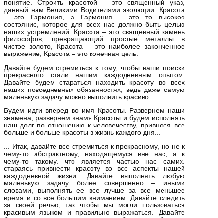
понятие. Строить красотой – это священный указ,
данный нам Великими Водителями эволюции. Красота
– это Гармония, а Гармония – это то высокое
состояние, которое для всех нас должно быть целью
наших устремлений. Красота – это священный камень
философов, превращающий простые металлы в
чистое золото, Красота – это наиболее законченное
выражение, Красота – это конечная цель.
Давайте будем стремиться к тому, чтобы наши поиски
прекрасного стали нашим каждодневным опытом.
Давайте будем стараться находить красоту во всех
наших повседневных обязанностях, ведь даже самую
маленькую задачу можно выполнить красиво.
Будем идти вперед во имя Красоты. Развернем наши
знамена, развернем знамя Красоты и будем исполнять
наш долг по отношению к человечеству, привнося все
больше и больше красоты в жизнь каждого дня...
... Итак, давайте все стремиться к прекрасному, но не к
чему-то абстрактному, находящемуся вне нас, а к
чему-то такому, что является частью нас самих,
стараясь привнести красоту во все аспекты нашей
каждодневной жизни. Давайте выполнять любую
маленькую задачу более совершенно – иными
словами, выполнять ее все лучше за все меньшее
время и со все большим вниманием. Давайте следить
за своей речью, так чтобы мы могли пользоваться
красивым языком и правильно выражаться. Давайте