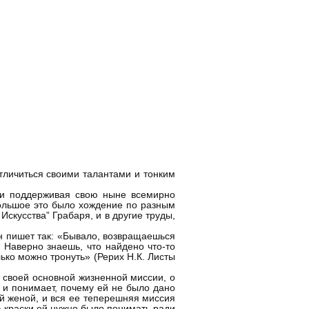
тличиться своими талантами и тонким
я и поддерживая свою ныне всемирно
Большое это было хождение по разным
скусства” Грабаря, и в другие труды,
н пишет так: «Бывало, возвращаешься
. Наверно знаешь, что найдено что-то
лько можно тронуть» (Рерих Н.К. Листы
 своей основной жизненной миссии, о
) и понимает, почему ей не было дано
ой женой, и вся ее теперешняя миссия
 А краски ей нужно было понимать ради