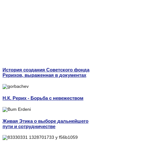
История создания Советского фонда
Рерихов, выраженная в документах
Н.К. Рерих - Борьба с невежеством
Живая Этика о выборе дальнейшего
пути и сотрудничестве