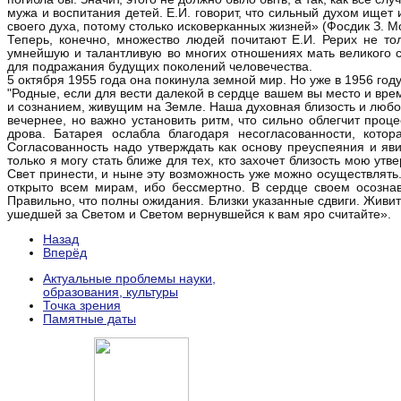
мужа и воспитания детей. Е.И. говорит, что сильный духом ищет
своего духа, потому столько исковерканных жизней» (Фосдик З. М
Теперь, конечно, множество людей почитают Е.И. Рерих не то
умнейшую и талантливую во многих отношениях мать великого се
для подражания будущих поколений человечества.
5 октября 1955 года она покинула земной мир. Но уже в 1956 году
"Родные, если для вести далекой в сердце вашем вы место и вр
и сознанием, живущим на Земле. Наша духовная близость и любо
вечернее, но важно установить ритм, что сильно облегчит проц
дрова. Батарея ослабла благодаря несогласованности, кото
Согласованность надо утверждать как основу преуспеяния и яв
только я могу стать ближе для тех, кто захочет близость мою ут
Свет принести, и ныне эту возможность уже можно осуществлять. 
открыто всем мирам, ибо бессмертно. В сердце своем осознав
Правильно, что полны ожидания. Близки указанные сдвиги. Живи
ушедшей за Светом и Светом вернувшейся к вам яро считайте».
Назад
Вперёд
Актуальные проблемы науки,
образования, культуры
Точка зрения
Памятные даты