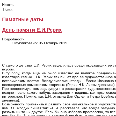
Искать...
Памятные даты
День памяти Е.И.Рерих
Подробности
Опубликовано: 05 Октябрь 2019
С самого детства Е.И. Рерих выделялась среди окружавших ее л
вкусом.
В ту пору, когда еще не было известно ее великое предназн
известную семью. Н.К. Рерих так пишет про ее художественное 
историческим местам. Всюду писались этюды – Елена Ивановна в
посвященные памятникам старины» (Рерих Н.К. Листы дневника).
Про неоценимую помощь супруги в реставрации художественных 
поздно после какого-нибудь заседания и видишь, как ярко освещ
интересное. Помню, как Е.И. отмыла Ван Орлея и Петра Брейгеля 
дневника).
Возможность применить и развить свое музыкальное и художест
чем З.Г. Фосдик пишет так: «Е.И. рассказала, что всегда безумн
развить ни то ни другое. Если бы она избрала профессию, то все
погибла бы. Значит, этого не должно было быть, а так, как все 