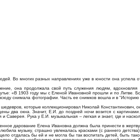
юдей. Во многих разных направлениях уже в юности она успела о
ачение, она продолжала свой путь служения людям, вдохновля
чутье: «В 1903 году мы с Еленой Ивановной прошли и по Литве. 
сюду снимала фотографии. Часть ее снимков вошла и в “Историю И
шедевров, которые коллекционировал Николай Константинович, о
ены два окна. Значит, Е.И. до поздней ночи возится с картинами
и Саверея. Рука у Е.И. музыкальная – легкая и знает, где и наско
венное дарование Елена Ивановна должна была принести в жертву
о любила музыку, страшно увлекалась красками (с раннего детства
цело отдалась бы ей и не могла бы так воспитать детей, быть так
случилось, было необходимо для исполнения ее теперешней миссии.