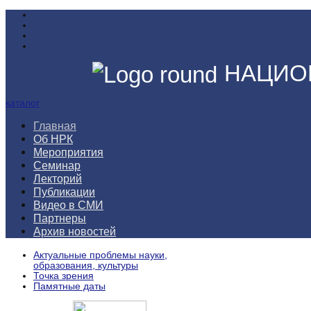
НАЦИО
каталог
Главная
Об НРК
Мероприятия
Семинар
Лекторий
Публикации
Видео в СМИ
Партнеры
Архив новостей
Актуальные проблемы науки,
образования, культуры
Точка зрения
Памятные даты