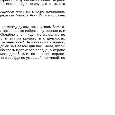
большинстве люди не слушаются голоса
ающегося мужа на многие начинания,
редь как Матерь Агни Йоги и образец
щения между духом, покинувшим Землю,
, какое время избрать – утреннее или
слабло оно – идут кто в лес, кто по
о и внутри каждого в отдельности.
о изменилось? Не изменилось ничего,
шедшей за Светом для вас. Ушла, чтобы
ибо связь идет через сердце, а сердце
мозг для Земли, но – через сердце.
ня в сердце не умершей, но живой, но