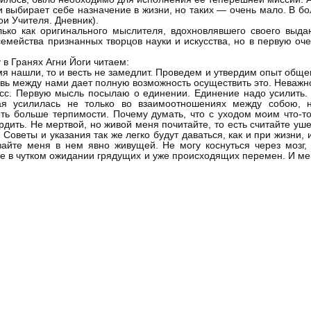
 и выбирает себе назначение в жизни, но таких — очень мало. В 
ои Учителя. Дневник).
лько как оригинального мыслителя, вдохновлявшего своего выд
мейства признанных творцов науки и искусства, но в первую оче
 в Гранях Агни Йоги читаем:
емя нашли, то и весть не замедлит. Проведем и утвердим опыт об
вь между нами дает полную возможность осуществить это. Неважно
есс. Первую мысль посылаю о единении. Единение надо усилить. О
рая усилилась не только во взаимоотношениях между собою, н
ить больше терпимости. Почему думать, что с уходом моим что-т
вердить. Не мертвой, но живой меня почитайте, то есть считайте у
Советы и указания так же легко будут даваться, как и при жизни, 
айте меня в нем явно живущей. Не могу коснуться через мозг, 
те в чутком ожидании грядущих и уже происходящих перемен. И ме