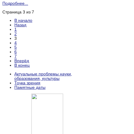
Подробнее...
Страница 3 из 7
В начало
Назад
1
2
3
4
5
6
7
Вперёд
В конец
Актуальные проблемы науки,
образования, культуры
Точка зрения
Памятные даты