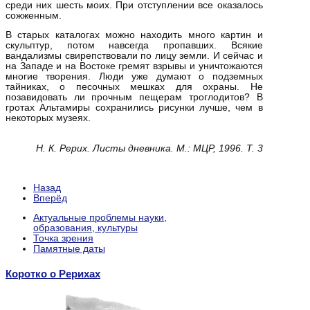
среди них шесть моих. При отступлении все оказалось
сожженным.
В старых каталогах можно находить много картин и
скульптур, потом навсегда пропавших. Всякие
вандализмы свирепствовали по лицу земли. И сейчас и
на Западе и на Востоке гремят взрывы и уничтожаются
многие творения. Люди уже думают о подземных
тайниках, о песочных мешках для охраны. Не
позавидовать ли прочным пещерам троглодитов? В
гротах Альтамиры сохранились рисунки лучше, чем в
некоторых музеях.
Н. К. Рерих. Листы дневника. М.: МЦР, 1996. Т. 3
Назад
Вперёд
Актуальные проблемы науки,
образования, культуры
Точка зрения
Памятные даты
Коротко о Рерихах