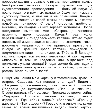
перевозе картин в разные климаты происходят самые
безобразные явления. Каждое путешествие для
художественного произведения — большой искус. А
после когда-то в научных трактатах будут приписывать
художнику такое, о чем он и не помышлял. Каждый
художник может из своей жизни привести множество
подобных примеров. С одной стороны, требуются
выставки, но каждая из них терзает экспонаты. После
пятидесяти выставок мое «Сокровище ангелов»
изменило даже формат. Каждый раз холст
перетягивался и съедалась часть картины. Кто-то будет
говорить об изменившихся красках, но вспомним, какие
дорожные неприятности им пришлось претерпеть.
Иногда из дальних краев картины приходили в
подмоченном виде — например, из Тибета. В Венеции
картина покрылась густою плесенью. А как чернеет
живопись в темных кладовых или выцветает под
прямыми лучами солнца! Иногда можно бывает судить
о первоначальных красках лишь по кайме, прикрытой
рамою. Мало ли что бывает!
Пишут, что нашли мою картину в таможенном доме на
острове Саарема. Как попала она туда? Видел я
«Зовущего», сложенного, как носовой платок.
Ободрана до неузнаваемости «Песнь о викинге».
Стерта пастель «Три волхва». Пропала во время войны
«Ункрада». Пропали многие картины, бывали
изрезаны. Где «Крик змия»? «Зарево»? «Граница
царства»? «Три радости»? Говорили, в одном польском
замке во время наступления видели много картин,