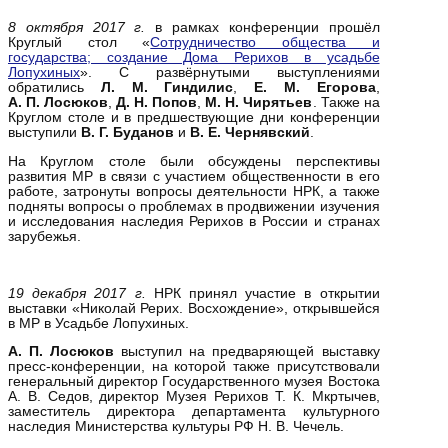
8 октября 2017
г.
в рамках конференции прошёл
Круглый стол «
Сотрудничество общества и
государства; создание Дома Рерихов в усадьбе
Лопухиных
». С развёрнутыми выступлениями
обратились
Л.
М. Гиндилис
,
Е. М. Егорова
,
А.
П. Лосюков
,
Д.
Н. Попов
,
М.
Н. Чирятьев
. Также на
Круглом столе и в предшествующие дни конференции
выступили
В.
Г. Буданов
и
В. Е. Чернявский
.
На Круглом столе были обсуждены перспективы
развития МР в связи с участием общественности в его
работе, затронуты вопросы деятельности НРК, а также
подняты вопросы о проблемах в продвижении изучения
и исследования наследия Рерихов в России и странах
зарубежья.
19 декабря 2017 г.
НРК принял участие в открытии
выставки «Николай Рерих. Восхождение», открывшейся
в МР в Усадьбе Лопухиных.
А. П. Лосюков
выступил на предваряющей выставку
пресс-конференции, на которой также присутствовали
генеральный директор Государственного музея Востока
А. В. Седов, директор Музея Рерихов Т. К. Мкртычев,
заместитель директора департамента культурного
наследия Министерства культуры РФ Н. В. Чечель.