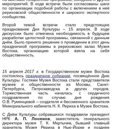
мероприятий. В ходе встречи были согласованы шаги
по организации подобной работы с включением в неё
рериховской общественности и широкого экспертного
сообщества.
Второй темой встречи стало предстоящее
празднование Дня Культуры – 15 апреля. В ходе
дискуссии было отмечена необходимость в будущем
разработки целостной программы, связанной с данным
днём. Было принято решение о проведении в этот день
праздничной программы в рериховских залах Музея
Востока, организацию которой взяла на себя
общественность.
15 апреля 2017 г.
в Государственном музее Востока
состоялось
праздничное собрание
, посвящённое Дню
Культуры. Гостями Музея Востока стали представители
музеев и общественности из Москвы, Санкт-
Петербурга, Петрозаводска и других городов.
Торжественная часть началась с сердечного
поздравления по случаю дня рождения
О.В. Румянцевой – создателя и бессменного хранителя
Мемориального кабинета Н. К. Рериха в Музее Востока.
С Днём Культуры собравшихся поздравили президент
НРК
А. П. Лосюков
, заместитель генерального
директора музея Т. К. Мкртычев, бывший главный
хранитель Музея Рериха в Нью-Йорке и позднее