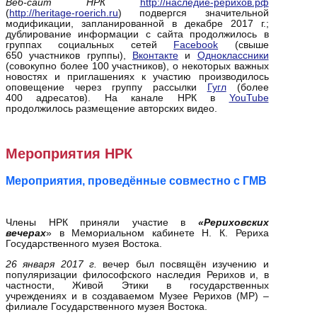
Веб-сайт НРК
http://наследие-рерихов.рф
(
http://heritage-roerich.ru
) подвергся значительной
модификации, запланированной в декабре 2017 г.;
дублирование информации с сайта продолжилось в
группах социальных сетей
Facebook
(свыше
650 участников группы),
Вконтакте
и
Одноклассники
(совокупно более 100 участников), о некоторых важных
новостях и приглашениях к участию производилось
оповещение через группу рассылки
Гугл
(более
400 адресатов). На канале НРК в
YouTube
продолжилось размещение авторских видео.
Мероприятия НРК
Мероприятия, проведённые совместно с ГМВ
Члены НРК приняли участие в
«Рериховских
вечерах
» в Мемориальном кабинете Н. К. Рериха
Государственного музея Востока.
26 января 2017 г.
вечер был посвящён изучению и
популяризации философского наследия Рерихов и, в
частности, Живой Этики в государственных
учреждениях и в создаваемом Музее Рерихов (МР) –
филиале Государственного музея Востока.