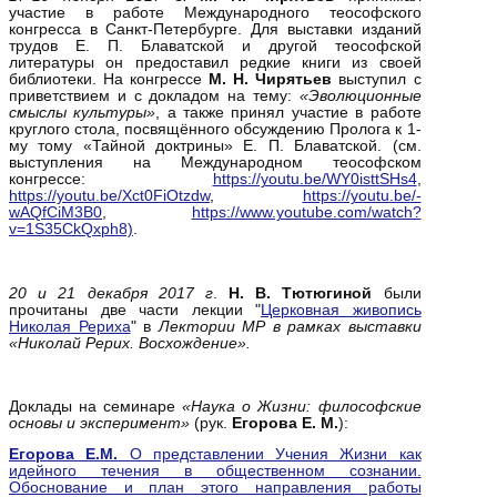
участие в работе Международного теософского
конгресса в Санкт-Петербурге. Для выставки изданий
трудов Е. П. Блаватской и другой теософской
литературы он предоставил редкие книги из своей
библиотеки. На конгрессе
М. Н. Чирятьев
выступил с
приветствием и с докладом на тему:
«Эволюционные
смыслы культуры»
, а также принял участие в работе
круглого стола, посвящённого обсуждению Пролога к 1-
му тому «Тайной доктрины» Е. П. Блаватской. (см.
выступления на Международном теософском
конгрессе:
https://youtu.be/WY0isttSHs4
,
https://youtu.be/Xct0FiOtzdw
,
https://youtu.be/-
wAQfCiM3B0
,
https://www.youtube.com/watch?
v=1S35CkQxph8)
.
20 и 21 декабря 2017 г
.
Н.
В. Тютюгиной
были
прочитаны две части лекции "
Церковная живопись
Николая Рериха
" в
Лектории МР в рамках выставки
«Николай Рерих. Восхождение».
Доклады на семинаре
«Наука о Жизни: философские
основы и эксперимент»
(рук.
Егорова Е. М.
):
Егорова Е.М.
О представлении Учения Жизни как
идейного течения в общественном сознании.
Обоснование и план этого направления работы