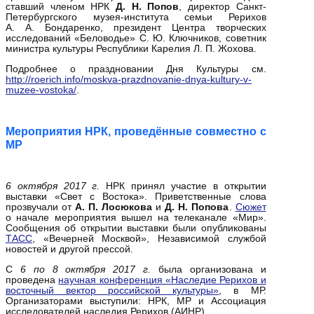
ставший членом НРК
Д. Н. Попов
, директор Санкт-
Петербургского музея-института семьи Рерихов
А. А. Бондаренко, президент Центра творческих
исследований «Беловодье» С. Ю. Ключников, советник
министра культуры Республики Карелия Л. П. Жохова.
Подробнее о праздновании Дня Культуры см.
http://roerich.info/moskva-prazdnovanie-dnya-kultury-v-
muzee-vostoka/
.
Мероприятия НРК, проведённые совместно с
МР
6 октября 2017 г.
НРК принял участие в открытии
выставки «Свет с Востока». Приветственные слова
прозвучали от
А. П. Лосюкова
и
Д. Н. Попова
.
Сюжет
о начале мероприятия вышел на телеканале «Мир».
Сообщения об открытии выставки были опубликованы
ТАСС
, «Вечерней Москвой», Независимой службой
новостей и другой прессой.
С
6 по 8 октября 2017 г.
была организована и
проведена
научная конференция «Наследие Рерихов и
восточный вектор российской культуры»
, в МР.
Организаторами выступили: НРК, МР и Ассоциация
исследователей наследия Рерихов (АИНР).