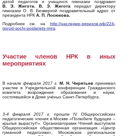
датой педагогов и учащихся гимназии поздравил
В. Э. Жигота.
В. Э. Жигота
передал директору
гимназии О. В. Безверхой поздравительный адрес от
президента НРК
А. П. Лосюкова.
Подробнее см. на
http://наследие-рерихов.рф/224-
gorod-sochi-poslanets-mira
.
Участие членов НРК в иных
мероприятиях
В начале
февраля 2017 г.
М. Н. Чирятьев
принимал
участие в Учредительной конференции Гражданского
комитета возрождения образования и науки,
состоявшейся в Доме учёных Санкт-Петербурга.
3-4 февраля 2017 г.
прошли IV Общероссийских
педагогические чтения в Москве «Полюбите будущее –
крылья вырастут!». Организаторами Чтений выступили
Общероссийская общественная организация «Центр
гуманной педагогики», Московское региональное