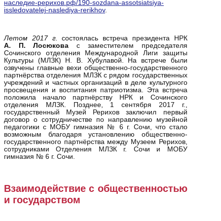
наследие-рерихов.рф/190-sozdana-assotsiatsiya-
issledovatelej-naslediya-rerikhov
.
Летом 2017 г.
состоялась встреча президента НРК
А.
П. Лосюкова
с заместителем председателя
Сочинского отделения Международной Лиги защиты
Культуры (МЛЗК) Н. В. Хубулавой. На встрече были
озвучены главные вехи общественно-государственного
партнёрства отделения МЛЗК с рядом государственных
учреждений и частных организаций в деле культурного
просвещения и воспитания патриотизма. Эта встреча
положила начало партнёрству НРК и Сочинского
отделения МЛЗК. Позднее, 1 сентября 2017 г.,
государственный Музей Рерихов заключил первый
договор о сотрудничестве по направлению музейной
педагогики с МОБУ гимназия № 6 г. Сочи, что стало
возможным благодаря установлению общественно-
государственного партнёрства между Музеем Рерихов,
сотрудниками Отделения МЛЗК г. Сочи и МОБУ
гимназия № 6 г. Сочи.
Взаимодействие с общественностью
и государством