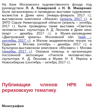
На базе Московского художественного фонда под
руководством
Л. А. Комаровой
и
Н. В.
Макаренко
были организованы и проведены выставки художников-
космистов в Доме кино (январь-февраль 2017 г.);
выставочном комплексе «Манеж» (
апрель 2017 г.
); в
ЗАТО Саров Нижегородской области (апрель – октябрь
2017 г.). Были проведены также выставки «Светочи
человечества» скульптора А. Д. Леонова в Доме кино
(март – декабрь 2017 г.); в Музее-заповеднике
«Дмитровский кремль» Московской обл. (
май –
сентябрь 2017 г.
); в Малом академическом театре на
Ордынке г. Москва (октябрь – декабрь 2017 г.); в
Культурно-выставочном комплексе «Москвич» г. Москва
(
декабрь 2017 г.
). Оказана помощь в организации
постоянной экспозиции «Учителя человечества»
скульптора А. Д. Леонова в Музее Н. К. Рериха в
Новосибирске (сентябрь – октябрь 2017 г.).
Публикации членов НРК на
рериховскую тематику
Монографии