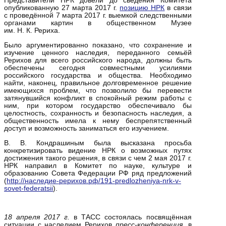
Представители НРК довели до сведения Комитета
опубликованную 27 марта 2017 г.
позицию НРК
в связи
с проведённой 7 марта 2017 г. выемкой следственными
органами картин в общественном Музее
им. Н. К. Рериха.
Было аргументированно показано, что сохранение и
изучение ценного наследия, переданного семьёй
Рерихов для всего российского народа, должны быть
обеспечены сегодня совместными усилиями
российского государства и общества. Необходимо
найти, наконец, правильное долговременное решение
имеющихся проблем, что позволило бы перевести
затянувшийся конфликт в спокойный режим работы с
ним, при котором государство обеспечивало бы
целостность, сохранность и безопасность наследия, а
общественность имела к нему беспрепятственный
доступ и возможность заниматься его изучением.
В. В. Кондрашиным была высказана просьба
конкретизировать видение НРК о возможных путях
достижения такого решения, в связи с чем 2 мая 2017 г.
НРК направил в Комитет по науке, культуре и
образованию Совета Федерации РФ ряд предложений
(
http://наследие-рерихов.рф/191-predlozheniya-nrk-v-
sovet-federatsii
).
18 апреля 2017 г.
в ТАСС состоялась посвящённая
ситуации с наследием Рерихов
пресс-конференция
, в