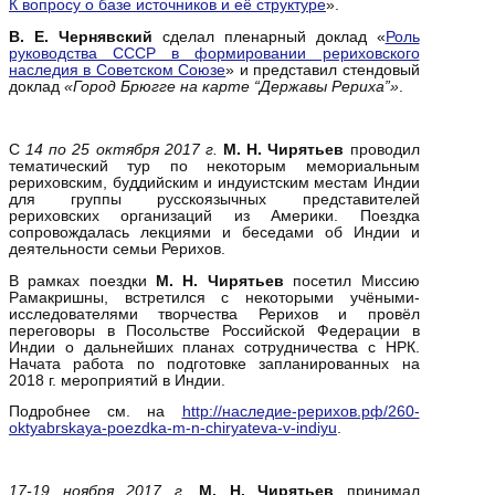
К вопросу о базе источников и её структуре
».
В. Е. Чернявский
сделал пленарный доклад «
Роль
руководства СССР в формировании рериховского
наследия в Советском Союзе
» и представил стендовый
доклад
«Город Брюгге на карте “Державы Рериха”»
.
С
14 по 25 октября 2017 г.
М.
Н. Чирятьев
проводил
тематический тур по некоторым мемориальным
рериховским, буддийским и индуистским местам Индии
для группы русскоязычных представителей
рериховских организаций из Америки. Поездка
сопровождалась лекциями и беседами об Индии и
деятельности семьи Рерихов.
В рамках поездки
М.
Н. Чирятьев
посетил Миссию
Рамакришны, встретился с некоторыми учёными-
исследователями творчества Рерихов и провёл
переговоры в Посольстве Российской Федерации в
Индии о дальнейших планах сотрудничества с НРК.
Начата работа по подготовке запланированных на
2018 г. мероприятий в Индии.
Подробнее см. на
http://наследие-рерихов.рф/260-
oktyabrskaya-poezdka-m-n-chiryateva-v-indiyu
.
17-19 ноября 2017 г.
М.
Н. Чирятьев
принимал