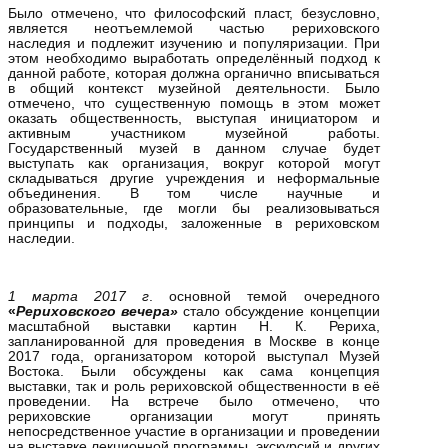
Было отмечено, что философский пласт, безусловно,
является неотъемлемой частью рериховского
наследия и подлежит изучению и популяризации. При
этом необходимо выработать определённый подход к
данной работе, которая должна органично вписываться
в общий контекст музейной деятельности. Было
отмечено, что существенную помощь в этом может
оказать общественность, выступая инициатором и
активным участником музейной работы.
Государственный музей в данном случае будет
выступать как организация, вокруг которой могут
складываться другие учреждения и неформальные
объединения. В том числе научные и
образовательные, где могли бы реализовываться
принципы и подходы, заложенные в рериховском
наследии.
1 марта 2017 г
. основной темой очередного
«
Рериховского вечера»
стало обсуждение концепции
масштабной выставки картин Н. К. Рериха,
запланированной для проведения в Москве в конце
2017 года, организатором которой выступал Музей
Востока. Были обсуждены как сама концепция
выставки, так и роль рериховской общественности в её
проведении. На встрече было отмечено, что
рериховские организации могут принять
непосредственное участие в организации и проведении
на выставке лекционной программы, экскурсий и других