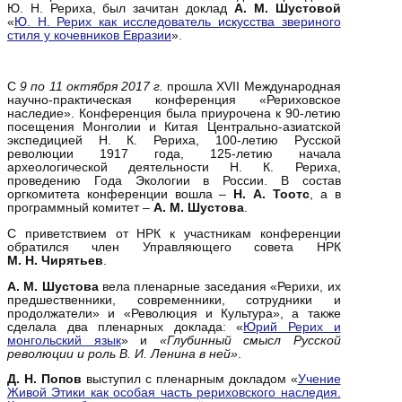
Ю. Н. Рериха, был зачитан доклад
А. М. Шустовой
«
Ю. Н. Рерих как исследователь искусства звериного
стиля у кочевников Евразии
».
С
9 по 11 октября 2017 г.
прошла XVII Международная
научно-практическая конференция «Рериховское
наследие». Конференция была приурочена к 90-летию
посещения Монголии и Китая Центрально-азиатской
экспедицией Н. К. Рериха, 100-летию Русской
революции 1917 года, 125-летию начала
археологической деятельности Н. К. Рериха,
проведению Года Экологии в России. В состав
оргкомитета конференции вошла –
Н. А. Тоотс
, а в
программный комитет –
А. М. Шустова
.
С приветствием от НРК к участникам конференции
обратился член Управляющего совета НРК
М. Н. Чирятьев
.
А. М. Шустова
вела пленарные заседания «Рерихи, их
предшественники, современники, сотрудники и
продолжатели» и «Революция и Культура», а также
сделала два пленарных доклада: «
Юрий Рерих и
монгольский язык
» и
«Глубинный смысл Русской
революции и роль В. И. Ленина в ней»
.
Д. Н. Попов
выступил с пленарным докладом «
Учение
Живой Этики как особая часть рериховского наследия.