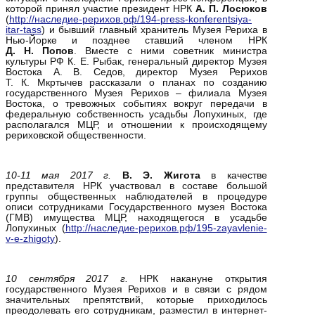
которой принял участие президент НРК
А.
П. Лосюков
(
http://наследие-рерихов.рф/194-press-konferentsiya-
itar-tass
) и бывший главный хранитель Музея Рериха в
Нью-Йорке и позднее ставший членом НРК
Д.
Н. Попов
. Вместе с ними советник министра
культуры РФ К. Е. Рыбак, генеральный директор Музея
Востока А. В. Седов, директор Музея Рерихов
Т. К. Мкртычев рассказали о планах по созданию
государственного Музея Рерихов – филиала Музея
Востока, о тревожных событиях вокруг передачи в
федеральную собственность усадьбы Лопухиных, где
располагался МЦР, и отношении к происходящему
рериховской общественности.
10-11 мая 2017 г.
В.
Э. Жигота
в качестве
представителя НРК участвовал в составе большой
группы общественных наблюдателей в процедуре
описи сотрудниками Государственного музея Востока
(ГМВ) имущества МЦР, находящегося в усадьбе
Лопухиных (
http://наследие-рерихов.рф/195-zayavlenie-
v-e-zhigoty
).
10 сентября 2017 г.
НРК накануне открытия
государственного Музея Рерихов и в связи с рядом
значительных препятствий, которые приходилось
преодолевать его сотрудникам, разместил в интернет-