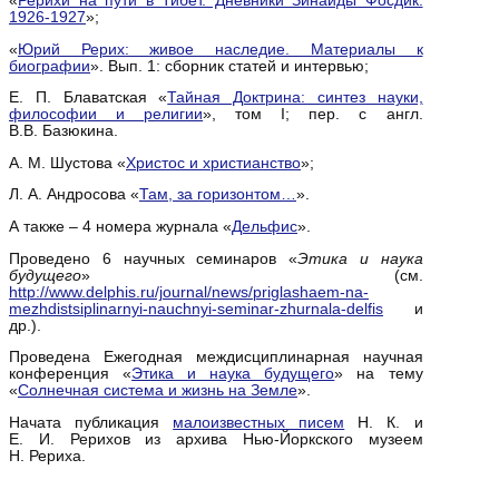
«
Рерихи на пути в Тибет. Дневники Зинаиды Фосдик:
1926-1927
»;
«
Юрий Рерих: живое наследие. Материалы к
биографии
». Вып. 1: сборник статей и интервью;
Е. П. Блаватская «
Тайная Доктрина: синтез науки,
философии и религии
», том I; пер. с англ.
В.В. Базюкина.
А. М. Шустова «
Христос и христианство
»;
Л. А. Андросова «
Там, за горизонтом…
».
А также – 4 номера журнала «
Дельфис
».
Проведено 6 научных семинаров «
Этика и наука
будущего
» (см.
http://www.delphis.ru/journal/news/priglashaem-na-
mezhdistsiplinarnyi-nauchnyi-seminar-zhurnala-delfis
и
др.).
Проведена Ежегодная междисциплинарная научная
конференция «
Этика и наука будущего
» на тему
«
Солнечная система и жизнь на Земле
».
Начата публикация
малоизвестных писем
Н. К. и
Е. И. Рерихов из архива Нью-Йоркского музеем
Н. Рериха.