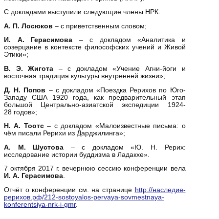
С докладами выступили следующие члены НРК:
А. П. Лосюков
– с приветственным словом;
И. А. Герасимова
– с докладом «Аналитика и
созерцание в контексте философских учений и Живой
Этики»;
В. Э. Жигота
– с докладом «Учение Агни-йоги и
восточная традиция культуры внутренней жизни»;
Д. Н. Попов
– с докладом «Поездка Рерихов по Юго-
Западу США 1920 года, как предварительный этап
большой Центрально-азиатской экспедиции 1924-
28 годов»;
Н. А. Тоотс
– с докладом «Малоизвестные письма: о
чём писали Рерихи из Дарджилинга»;
А.
М.
Шустова
– с докладом «Ю. Н. Рерих:
исследование истории буддизма в Ладакхе».
7 октября 2017 г. вечернюю сессию конференции вела
И. А. Герасимова
.
Отчёт о конференции см. на странице
http://наследие-
рерихов.рф/212-sostoyalos-pervaya-sovmestnaya-
konferentsiya-nrk-i-gmr
.