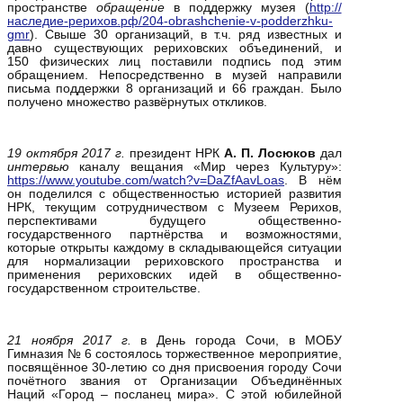
пространстве
обращение
в поддержку музея (
http://
наследие-рерихов.рф/204-obrashchenie-v-podderzhku-
gmr
). Свыше 30 организаций, в т.ч. ряд известных и
давно существующих рериховских объединений, и
150 физических лиц поставили подпись под этим
обращением. Непосредственно в музей направили
письма поддержки 8 организаций и 66 граждан. Было
получено множество развёрнутых откликов.
19 октября 2017 г.
президент НРК
А. П. Лосюков
дал
интервью
каналу вещания «Мир через Культуру»:
https://www.youtube.com/watch?v=DaZfAavLoas
. В нём
он поделился с общественностью историей развития
НРК, текущим сотрудничеством с Музеем Рерихов,
перспективами будущего общественно-
государственного партнёрства и возможностями,
которые открыты каждому в складывающейся ситуации
для нормализации рериховского пространства и
применения рериховских идей в общественно-
государственном строительстве.
21 ноября 2017 г.
в День города Сочи, в МОБУ
Гимназия № 6 состоялось торжественное мероприятие,
посвящённое 30-летию со дня присвоения городу Сочи
почётного звания от Организации Объединённых
Наций «Город – посланец мира». С этой юбилейной