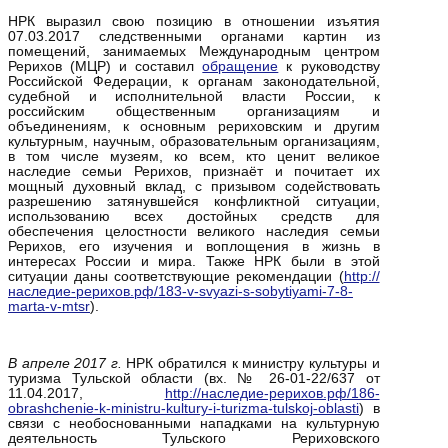
НРК выразил свою позицию в отношении изъятия
07.03.2017 следственными органами картин из
помещений, занимаемых Международным центром
Рерихов (МЦР) и составил
обращение
к руководству
Российской Федерации, к органам законодательной,
судебной и исполнительной власти России, к
российским общественным организациям и
объединениям, к основным рериховским и другим
культурным, научным, образовательным организациям,
в том числе музеям, ко всем, кто ценит великое
наследие семьи Рерихов, признаёт и почитает их
мощный духовный вклад, с призывом содействовать
разрешению затянувшейся конфликтной ситуации,
использованию всех достойных средств для
обеспечения целостности великого наследия семьи
Рерихов, его изучения и воплощения в жизнь в
интересах России и мира. Также НРК были в этой
ситуации даны соответствующие рекомендации (
http://
наследие-рерихов.рф/183-v-svyazi-s-sobytiyami-7-8-
marta-v-mtsr
).
В апреле 2017 г.
НРК обратился к министру культуры и
туризма Тульской области (вх. № 26-01-22/637 от
11.04.2017,
http://наследие-рерихов.рф/186-
obrashchenie-k-ministru-kultury-i-turizma-tulskoj-oblasti
) в
связи с необоснованными нападками на культурную
деятельность Тульского Рериховского