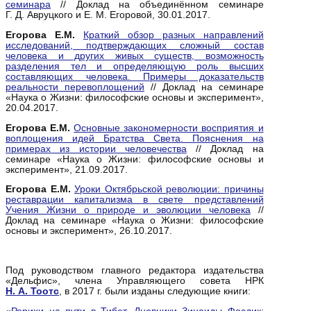
семинара
// Доклад на объединённом семинаре
Г. Д. Авруцкого и Е. М. Егоровой, 30.01.2017.
Егорова Е.М.
Краткий обзор разных направлений
исследований, подтверждающих сложный состав
человека и других живых существ, возможность
разделения тел и определяющую роль высших
составляющих человека. Примеры доказательств
реальности перевоплощений
// Доклад на семинаре
«Наука о Жизни: философские основы и эксперимент»,
20.04.2017.
Егорова Е.М.
Основные закономерности восприятия и
воплощения идей Братства Света. Пояснения на
примерах из истории человечества
// Доклад на
семинаре «Наука о Жизни: философские основы и
эксперимент», 21.09.2017.
Егорова Е.М.
Уроки Октябрьской революции: причины
реставрации капитализма в свете представлений
Учения Жизни о природе и эволюции человека
//
Доклад на семинаре «Наука о Жизни: философские
основы и эксперимент», 26.10.2017.
Под руководством главного редактора издательства
«Дельфис», члена Управляющего совета НРК
Н. А. Тоотс
, в 2017 г. были изданы следующие книги: