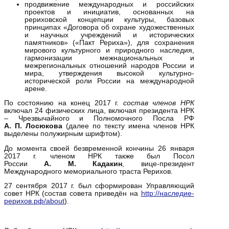
продвижение международных и российских
проектов и инициатив, основанных на
рериховской концепции культуры, базовых
принципах «Договора об охране художественных
и научных учреждений и исторических
памятников» («Пакт Рериха»), для сохранения
мирового культурного и природного наследия,
гармонизации межнациональных и
межрегиональных отношений народов России и
мира, утверждения высокой культурно-
исторической роли России на международной
арене.
По состоянию на конец 2017 г.
состав членов НРК
включал 24 физических лица, включая президента НРК
– Чрезвычайного и Полномочного Посла РФ
А. П. Лосюкова
(далее по тексту имена членов НРК
выделены полужирным шрифтом).
До момента своей безвременной кончины 26 января
2017 г. членом НРК также был Посол
России
А. М. Кадакин
, вице-президент
Международного мемориального траста Рерихов.
27 сентября 2017 г. был сформирован Управляющий
совет НРК (состав совета приведён на
http://наследие-
рерихов.рф/about
).