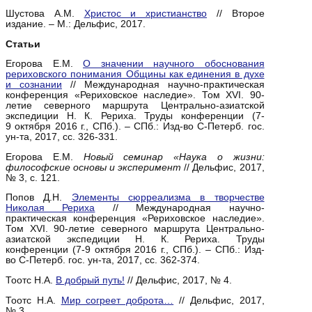
Шустова А.М.
Христос и христианство
// Второе
издание. – М.: Дельфис, 2017.
Статьи
Егорова Е.М.
О значении научного обоснования
рериховского понимания Общины как единения в духе
и сознании
// Международная научно-практическая
конференция «Рериховское наследие». Том XVI. 90-
летие северного маршрута Центрально-азиатской
экспедиции Н. К. Рериха. Труды конференции (7-
9 октября 2016 г., СПб.). – СПб.: Изд-во С-Петерб. гос.
ун-та, 2017, сс. 326-331.
Егорова Е.М.
Новый семинар «Наука о жизни:
философские основы и эксперимент
// Дельфис, 2017,
№ 3, с. 121.
Попов Д.Н.
Элементы сюрреализма в творчестве
Николая Рериха
// Международная научно-
практическая конференция «Рериховское наследие».
Том XVI. 90-летие северного маршрута Центрально-
азиатской экспедиции Н. К. Рериха. Труды
конференции (7-9 октября 2016 г., СПб.). – СПб.: Изд-
во С-Петерб. гос. ун-та, 2017, сс. 362-374.
Тоотс Н.А.
В добрый путь!
// Дельфис, 2017, № 4.
Тоотс Н.А.
Мир согреет доброта…
// Дельфис, 2017,
№ 3.