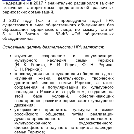
Федерации и в 2017 г. значительно расширился за счёт
включения авторитетных представителей различных
рериховских организаций.
В 2017 году (как и в предыдущие годы) НРК
существовал в виде общественного объединения без
образования юридического лица, по смыслу статей
5 и 18 Закона № 82-ФЗ «Об общественных
объединениях».
Основными целями деятельности НРК являются
:
изучение, сохранение и популяризация
культурного наследия семьи Рерихов
(Н. К. Рериха, Е. И. Рерих, Ю. Н. Рериха,
С. Н. Рериха);
консолидация сил государства и общества в деле
изучения жизни, деятельности, творческих
достижений членов семьи Рерихов, а также
сохранения и популяризации их культурного
наследия в России и за рубежом, создания на
этой базе условий, обеспечивающих
всестороннее развитие рериховского культурного
движения;
утверждение приоритета культуры в жизни
российского общества путём реализации
духовно-нравственного, миротворческого,
культуроохранного, художественного,
философского и научного потенциала наследия
семьи Рерихов;