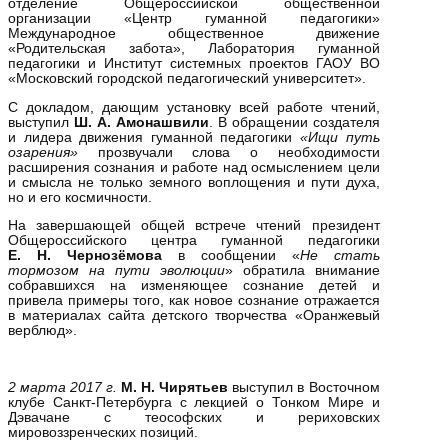
отделение Общероссийской общественной
организации «Центр гуманной педагогики»
Международное общественное движение
«Родительская забота», Лаборатория гуманной
педагогики и Институт системных проектов ГАОУ ВО
«Московский городской педагогический университет».
С докладом, дающим установку всей работе чтений,
выступил
Ш. А. Амонашвили
. В обращении создателя
и лидера движения гуманной педагогики
«Ищи путь
озарения»
прозвучали слова о необходимости
расширения сознания и работе над осмыслением цели
и смысла не только земного воплощения и пути духа,
но и его космичности.
На завершающей общей встрече чтений президент
Общероссийского центра гуманной педагогики
Е. Н. Чернозёмова
в сообщении «
Не стать
тормозом на пути эволюции
» обратила внимание
собравшихся на изменяющее сознание детей и
привела примеры того, как новое сознание отражается
в материалах сайта детского творчества «Оранжевый
верблюд».
2 марта 2017 г.
М. Н. Чирятьев
выступил в Восточном
клубе Санкт-Петербурга с лекцией о Тонком Мире и
Дэвачане с теософских и рериховских
мировоззренческих позиций.