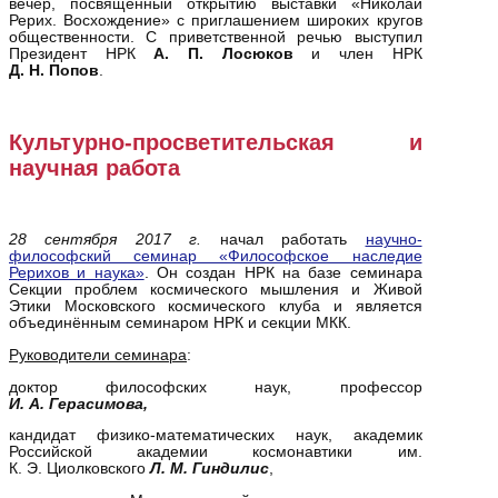
вечер, посвящённый открытию выставки «Николай
Рерих. Восхождение» с приглашением широких кругов
общественности. С приветственной речью выступил
Президент НРК
А. П. Лосюков
и член НРК
Д. Н. Попов
.
Культурно-просветительская и
научная работа
28 сентября 2017 г.
начал работать
научно-
философский семинар «Философское наследие
Рерихов и наука»
. Он создан НРК на базе семинара
Секции проблем космического мышления и Живой
Этики Московского космического клуба и является
объединённым семинаром НРК и секции МКК.
Руководители семинара
:
доктор философских наук, профессор
И.
А. Герасимова
,
кандидат физико-математических наук, академик
Российской академии космонавтики им.
К. Э. Циолковского
Л. М. Гиндилис
,