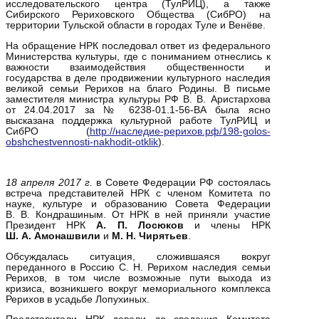
исследовательского центра (ТулРИЦ), а также
Сибирского Рериховского Общества (СибРО) на
территории Тульской области в городах Туле и Венёве.
На обращение НРК последовал ответ из федерального
Министерства культуры, где с пониманием отнеслись к
важности взаимодействия общественности и
государства в деле продвижении культурного наследия
великой семьи Рерихов на благо Родины. В письме
заместителя министра культуры РФ В. В. Аристархова
от 24.04.2017 за № 6238-01.1-56-ВА была ясно
высказана поддержка культурной работе ТулРИЦ и
СибРО (
http://наследие-рерихов.рф/198-golos-
obshchestvennosti-nakhodit-otklik
).
18 апреля
2017 г.
в Совете Федерации РФ состоялась
встреча представителей НРК с членом Комитета по
науке, культуре и образованию Совета Федерации
В. В. Кондрашиным. От НРК в ней приняли участие
Президент НРК
А. П. Лосюков
и члены НРК
Ш. А. Амонашвили
и
М. Н. Чирятьев
.
Обсуждалась ситуация, сложившаяся вокруг
переданного в Россию С. Н. Рерихом наследия семьи
Рерихов, в том числе возможные пути выхода из
кризиса, возникшего вокруг мемориального комплекса
Рерихов в усадьбе Лопухиных.