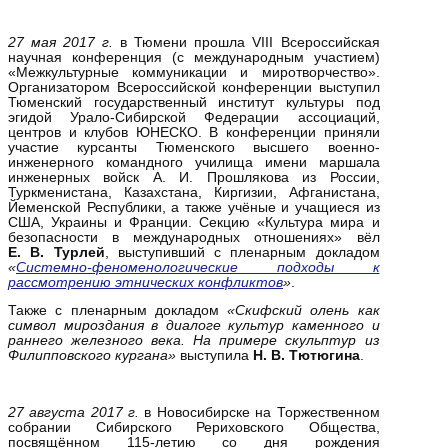
27 мая 2017 г.
в Тюмени прошла VIII Всероссийская
научная конференция (с международным участием)
«Межкультурные коммуникации и миротворчество».
Организатором Всероссийской конференции выступил
Тюменский государственный институт культуры под
эгидой Урало-Сибирской Федерации ассоциаций,
центров и клубов ЮНЕСКО. В конференции приняли
участие курсанты Тюменского высшего военно-
инженерного командного училища имени маршала
инженерных войск А. И. Прошлякова из России,
Туркменистана, Казахстана, Киргизии, Афганистана,
Йеменской Республики, а также учёные и учащиеся из
США, Украины и Франции. Секцию «Культура мира и
безопасности в международных отношениях» вёл
Е. В. Турлей
, выступивший с пленарным докладом
«
Системно-феноменологические подходы к
рассмотрению этнических конфликтов
»
.
Также с пленарным докладом
«Скифский олень как
символ мироздания в диалоге культур каменного и
раннего железного века. На примере скульптур из
Филипповского кургана»
выступила
Н. В. Тютюгина
.
27 августа 2017 г.
в Новосибирске на Торжественном
собрании Сибирского Рериховского Общества,
посвящённом 115-летию со дня рождения