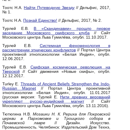
Тоотс Н.А.
Найти Путеводную Звезду
// Дельфис, 2017,
№ 1.
Тоотс Н.А.
Познай Единство!
// Дельфис, 2017, № 2.
Турлей Е.В.
В «Скандинавии» прошло первое
заседание Московского скифского клуба
// Сайт
Московского центра Льва Гумилёва, опубл. 11.10.2017.
Турлей Е.В.
Системная феноменология в
рассмотрении этнических конфликтов
// Портал Центра
проективной этнопсихологии «Белая Индия», опубл.
12.06.2017.
Турлей Е.В.
Скифская космическая революция на
Тверской
// Сайт движения «Новые скифы», опубл.
12.12.2017.
Turley E.
Threads of Ancient Beliefs Strengthen the Indo-
Russian Magnet
// Портал Центра проективной
этнопсихологии «Белая Индия», опубл. 11.01.2017
(русская версия: Турлей Е.
Нити древних верований
укрепляют русско-индийский магнит
// Сайт
Московского центра Льва Гумилёва, опубл. 13.11.2016).
Тютюгина Н.В.
Мозаики Н. К. Рериха для Покровской
церкви в Пархомовке и Троицкого собора в
Почаевской лавре
// Дизайн. Искусство.
Промышленность. Челябинск: Издательский Дом Технэ,