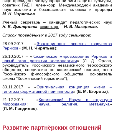
вице-президент Международной лиги защиты культуры,
советник РАЕН, член-корр. Международной академии
наук экологии и безопасности человека и природы
М. Н. Чирятьев
.
Учёный секретарь
– кандидат педагогических наук
Н. В. Дмитриева
,
секретарь
–
Н. В. Макаренко
.
Список проведённых в 2017 году семинаров
:
28.09.2017 – «
Эволюционные аспекты творчества
Рерихов
» (
М. Н. Чирятьев
);
26.10.2017 – «
Космическое мировоззрение Рерихов и
новый этап развития космонавтики
» (Л. Д. Орлов,
руководитель Российского независимого теософского
общества, специалист по космической технике, член
Российского философского общества, основатель
школы "Космический герметизм");
30.11.2017 – «
Оригинальная концепция жизни –
гипотеза формативной причинности
» (
Е.
М. Егорова)
;
21.12.2017 – «
Космический Разум в структуре
Мироздания: наука, религия, метанаука
»
(
Л.
М. Гиндилис
).
Развитие партнёрских отношений