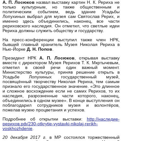
А. П. Лосюков
назвал выставку картин Н. К. Рериха не
только культурным, но также общественным и
политическим событием, ведь здание Усадьбы
Лопухиных выбрал для музея сам Святослав Рерих, и
именно здесь объединились, наконец, все части
рериховского наследия. Он отметил, что светлые идеи
Рериха должны служить обществу и государству.
На пресс-конференции выступил также член НРК,
бывший главный хранитель Музея Николая Рериха в
Нью-Йорке
Д. Н. Попов
.
Президент НРК
А. П. Лосюков
, открывая выставку
вместе с директором Музея Рерихов Т. К. Мкртычевым,
отметил в своей речи один важный момент.
Министерство культуры, приняв решение открыть в
Усадьбе Лопухиных государственный музей,
посвящённый творчеству Николая Рериха, тем самым
признало его государственное значение. «Это длинное
и сложное восхождение если не самих Рерихов, то их
наследия, разрозненные части которого, наконец,
объединились в одном музее». В конце выступления он
поблагодарил сотрудников музея и волонтёров,
пожелав музею процветания и успехов.
Подробнее об открытии выставки:
http://наследие-
рерихов.рф/230-otkrytie-vystavki-nikolaj-rerikh-
voskhozhdenie
.
20 декабря 2017 г.
в МР состоялся торжественный