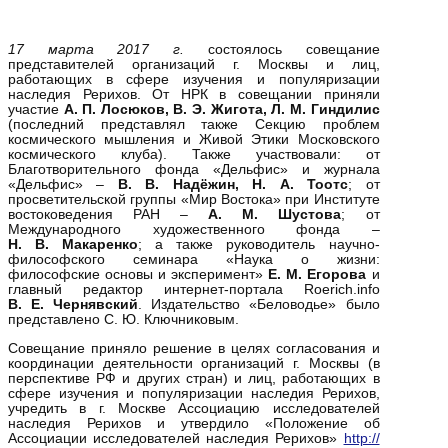
17 марта 2017 г.
состоялось совещание
представителей организаций г. Москвы и лиц,
работающих в сфере изучения и популяризации
наследия Рерихов. От НРК в совещании приняли
участие
А. П. Лосюков, В. Э. Жигота, Л. М. Гиндилис
(последний представлял также Секцию проблем
космического мышления и Живой Этики Московского
космического клуба). Также участвовали: от
Благотворительного фонда «Дельфис» и журнала
«Дельфис» –
В. В. Надёжин, Н. А. Тоотс
; от
просветительской группы «Мир Востока» при Институте
востоковедения РАН –
А.
М. Шустова
; от
Международного художественного фонда –
Н. В. Макаренко
; а также руководитель научно-
философского семинара «Наука о жизни:
философские основы и эксперимент»
Е.
М. Егорова
и
главный редактор интернет-портала Roerich.info
В.
Е. Чернявский
. Издательство «Беловодье» было
представлено С. Ю. Ключниковым.
Совещание приняло решение в целях согласования и
координации деятельности организаций г. Москвы (в
перспективе РФ и других стран) и лиц, работающих в
сфере изучения и популяризации наследия Рерихов,
учредить в г. Москве Ассоциацию исследователей
наследия Рерихов и утвердило «Положение об
Ассоциации исследователей наследия Рерихов»
http://