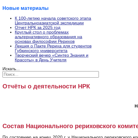
Новые материалы
К 100-летию начала советского этапа
Центральноазиатской экспедиции
Отчет НРК за 2025 год
Круглый стол о проблемах
альтернативного образования на
основах философии Рерихов
Лекция о Пакте Рериха для студентов
Губкинского университета
Творческий вечер «Синтез Знания и
Красоты» в День Учителя
Искать...
Отчёты о деятельности НРК
Н
Состав Национального рериховского комит
По состоянию на конец 2020 г. у Национального рериховского к