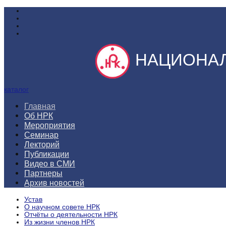
НАЦИОНАЛ
каталог
Главная
Об НРК
Мероприятия
Семинар
Лекторий
Публикации
Видео в СМИ
Партнеры
Архив новостей
Устав
О научном совете НРК
Отчёты о деятельности НРК
Из жизни членов НРК