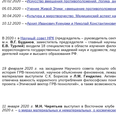
20.02.2020
– «
Искусство вмещения противоположений. Логика, ан
05.03.2020
– «
Учение Живой Этики: «вмещение противоположений
30.04.2020
– «
Культура и миротворчество. Медицинский аспект на
10.12.2020
– «
Архип Иванович Куинджи и Николай Константинов
В 2020 г. в
Научный совет НРК
(председатель – руководитель сект
м.н.
В.Г. Буданов
, заместитель председателя – главный научн
Е.В. Турлей
) входили 18 специалистов в области изучения филос
корреспондента государственных академий наук и художеств, ла
деятелей науки и высшего образования РФ.
19 февраля 2020 г.
на заседании Научного совета прошло обс
история ГРВ-технологий, научное объяснение феноменов, лежащ
материалам выступили С.К. Борисов и
Л.М. Гиндилис
. Актив
отмечена важность корректного употребления философских понят
проекта «Этический вектор ГРВ-технологий», а также возможност
11 января 2020 г.
М.Н. Чирятьев
выступил в Восточном клубе 
2020 г.
–
о мирах материальных и нематериальных, о космических