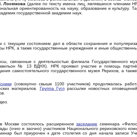
П. Лосюкова
(далее по тексту имена лиц, являвшихся членами 
нальная ориентированность на науку, образование и культуру. Т
 академик государственной академии наук.
 с текущим состоянием дел в области сохранения и популяриза
ры НРК, а также государственные учреждения и иные общественн
ы, связанные с деятельностью филиала Государственного музе
Павильон № 13 ВДНХ). НРК проявил участие и помощь партнё
ния самостоятельного государственного музея Рерихов, а такж
сники
(совокупно свыше 1100 участников) продолжалась раб
еских материалов.
Группа Гугл
рассылки новостных оповещений
ов.
део.
 в Москве состоялось расширенное
заседание
семинара «Филосо
ды (очно и заочно) участников Национального рериховского ком
минар был приурочен к дате столетия со дня начала записи У