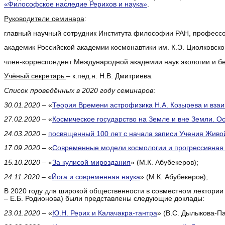
«Философское наследие Рерихов и наука»
.
Руководители семинара
:
главный научный сотрудник Института философии РАН, профессо
академик Российской академии космонавтики им. К.Э. Циолковско
член-корреспондент Международной академии наук экологии и б
Учёный секретарь
– к.пед.н. Н.В. Дмитриева
.
Список проведённых в 2020 году семинаров
:
30.01.2020
– «
Теория Времени астрофизика Н.А. Козырева и вз
27.02.2020
– «
Космическое государство на Земле и вне Земли. О
24.03.2020
–
посвященный 100 лет с начала записи Учения Живо
17.09.2020
– «
Современные модели космологии и прогрессивная 
15.10.2020
– «
За кулисой мироздания
» (М.К. Абубекеров);
24.11.2020
– «
Йога и современная наука
» (М.К. Абубекеров);
В 2020 году для широкой общественности в совместном лектори
– Е.Б. Родионова) были представлены следующие доклады:
23.01.2020
– «
Ю.Н. Рерих и Калачакра-тантра
» (В.С. Дылыкова-П