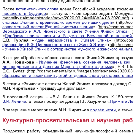
торжественно и тепло в кругу единомышленников.
После
вступительного слова
члена Российской академии космонавт
прошлого в будущее
» выступил член-корреспондент Междуна
mentality.ru/images/stories/news/2020.03.24/MNCh24.03.2020.pdf
).
система Знания с древнейших времён до наших дней
» (
http://
современный аспект Единой системы знания
» (
http://cosmos-men
Вернадского и А.Л. Чижевского в свете Учения Живой Этики
» 
«
Проблема поиска жизни и Разума во Вселенной с позиций
Е.В. Турлея
«
Идеи евразийства и Живая Этика
» (
http://c
философия К.Э. Циолковского в свете Живой Этики
» (
http://cosm
«
Учение Живой Этики о сотворчестве мужского и женского начала
В секции «Проблемы образования в свете Живой Этики» прозвучал
А.А. Новикова
«
Изучение феномена сознания человека как 
Беспредельности и Дальних Миров в работе с детьми
», Е.В. Ш
Е.С. Булат (
http://cosmos-mentality.ru/images/stories/news/2020.
образования и воспитания детей от дошкольного до старшего шко
В секции «Этические аспекты Живой Этики» прозвучал доклад С
М.Н. Чирятьева
к предыдущим докладам.
В последней секции – «В.И. Ленин и Живая Этика. К 150-ле
В.И. Ленине
, а также прозвучал доклад Г.Г. Хмуркина «
Примите Ле
В завершение мероприятия
М.Н. Чирятьев
подвёл итоги
, а такж
Культурно-просветительская и научная раб
Продолжил работу объединённый научно-философский семи