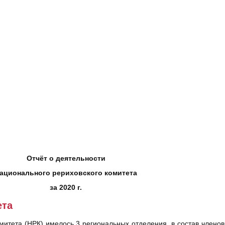
Отчёт о деятельности
ационального рериховского комитета
за 2020 г.
ета
омитета (НРК) имелось 3 региональных отделения, в состав члено