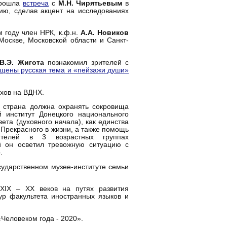
прошла
встреча
с
М.Н. Чирятьевым
в
цию, сделав акцент на исследованиях
 году член НРК, к.ф.н.
А.А. Новиков
оскве, Московской области и Санкт-
В.Э. Жигота
познакомил зрителей с
щены русская тема и «пейзажи души»
ихов на ВДНХ.
 страна должна охранять сокровища
 институт Донецкого национального
ета (духовного начала), как единства
 Прекрасного в жизни, а также помощь
телей в 3 возрастных группах
й он осветил тревожную ситуацию с
.
сударственном музее-институте семьи
XIX – XX веков на путях развития
ур факультета иностранных языков и
Человеком года - 2020».