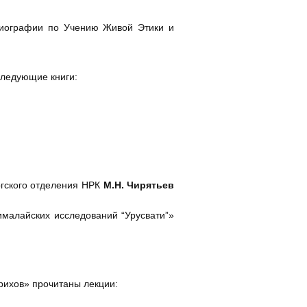
лиографии по Учению Живой Этики и
следующие книги:
ргского отделения НРК
М.Н. Чирятьев
ималайских исследований “Урусвати”»
рихов» прочитаны лекции: