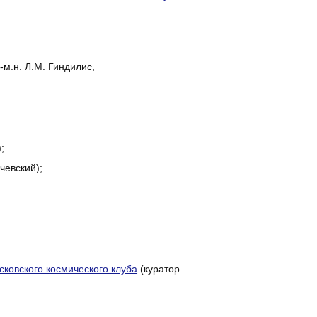
м.н. Л.М. Гиндилис,
;
ичевский);
ковского космического клуба
(куратор