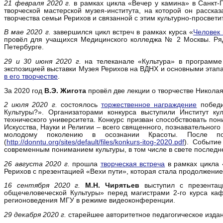
21 февраля 2020 г.
в рамках цикла «Вечер у камина» в Санкт-
творческой мастерской музея-института, на которой он расска
творчества семьи Рерихов и связанной с этим культурно-просвети
В мае 2020 г.
завершился цикл встреч в рамках курса «
Человек
провёл для учащихся Медицинского колледжа № 2 Москвы. Ряд 
Петербурге.
29 и 30 июня 2020 г.
на телеканале «Культура» в программе
экспозицией выставки Музея Рерихов на ВДНХ и основными этапа
в его творчестве
.
За 2020 год
В.Э. Жигота
провёл две лекции о творчестве Николая
2 июля 2020 г.
состоялось
торжественное награждение
победи
Культуры?». Организаторами конкурса выступили Институт ку
технического университета. Конкурс призван способствовать по
Искусства, Науки и Религии – всего священного, познавательного
молодому поколению в осознании Красоты. После по
(
http://donntu.org/sites/default/files/konkurs-itog-2020.pdf
). Событи
современным пониманием культуры, в том числе в свете последн
26 августа 2020 г.
прошла
творческая встреча
в рамках цикла 
Рерихов с презентацией «Вехи пути», которая стала продолжени
16 сентября 2020 г.
М.Н. Чирятьев
выступил с презентаци
общечеловеческой Культуры» перед магистрами 2-го курса каф
регионоведения МГУ в режиме видеоконференции.
29 декабря 2020 г.
старейшее авторитетное педагогическое издан