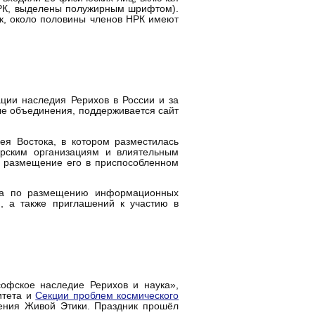
НРК, выделены полужирным шрифтом).
ак, около половины членов НРК имеют
ции наследия Рерихов в России и за
ые объединения, поддерживается сайт
я Востока, в котором разместилась
рским организациям и влиятельным
е размещение его в приспособленном
ота по размещению информационных
, а также приглашений к участию в
фское наследие Рерихов и наука»,
итета и
Секции проблем космического
чения Живой Этики. Праздник прошёл