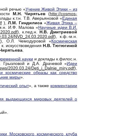
ной речью «
Учение Живой Этики – из
ьности
М.Н. Чирятьев
(
http://cosmos-
лады к.т.н. Т.В. Аверьяновой «
Единая
f
),
Л.М. Гиндилиса
«
Живая Этика –
-м.н. И.Ф. Малова «
Научные идеи В.И.
.2020.pdf
), к.пед.н.
Н.В. Дмитриевой
20.03.24/NVD_24.03.2020.pdf
), к.ф.-м.н.
f
), О.Л. Чемодуровой «
Космическая
, к. искусствоведения
Н.В. Тютюгиной
 Чирятьева
.
временной науки
и доклады к.филос.н.
А. Грызловой и Д.А. Драчевой «
Идеи
news/2020.03.24/Deti_i_Dalnie_miry.pdf
),
 космические образы как средство
ьние миры
».
тический опыт
», а также
комментарии
ия выдающихся мировых деятелей о
ый».
ки Московского космического клуба