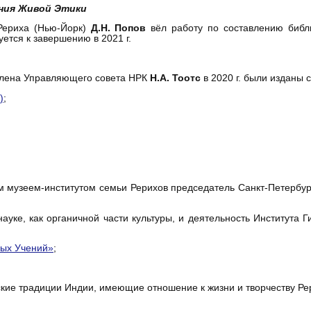
ния Живой Этики
Рериха (Нью-Йорк)
Д.Н. Попов
вёл работу по составлению биб
ется к завершению в 2021 г.
 члена Управляющего совета НРК
Н.А. Тоотс
в 2020 г. были изданы 
)
;
ым музеем-институтом семьи Рерихов председатель Санкт-Петербу
уке, как органичной части культуры, и деятельность Института Г
ных Учений»
;
кие традиции Индии, имеющие отношение к жизни и творчеству Ре