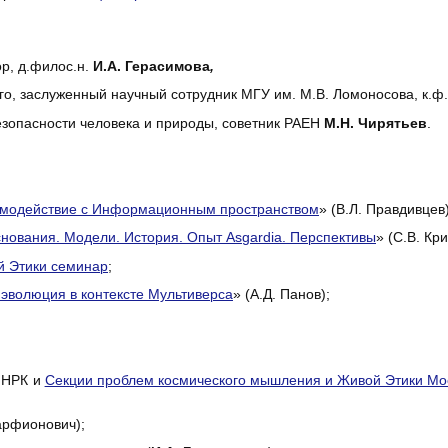
р, д.филос.н.
И.А. Герасимова
,
го, заслуженный научный сотрудник МГУ им. М.В. Ломоносова, к.ф.-
езопасности человека и природы, советник РАЕН
М.Н. Чирятьев
.
аимодействие с Информационным пространством
» (В.Л. Правдивцев)
снования. Модели. История. Опыт Asgardia. Перспективы
» (С.В. Кр
й Этики семинар
;
эволюция в контексте Мультиверса
» (А.Д. Панов);
и НРК и
Секции проблем космического мышления и Живой Этики Мос
арфионович);