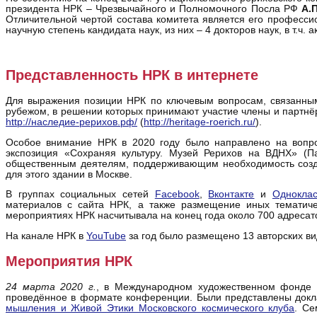
президента НРК – Чрезвычайного и Полномочного Посла РФ
А.
Отличительной чертой состава комитета является его профессио
научную степень кандидата наук, из них – 4 докторов наук, в т.ч.
Представленность НРК в интернете
Для выражения позиции НРК по ключевым вопросам, связанным
рубежом, в решении которых принимают участие члены и партнё
http://наследие-рерихов.рф/
(
http://heritage-roerich.ru/
).
Особое внимание НРК в 2020 году было направлено на вопрос
экспозиция «Сохраняя культуру. Музей Рерихов на ВДНХ» (
общественным деятелям, поддерживающим необходимость созда
для этого здании в Москве.
В группах социальных сетей
Facebook
,
Вконтакте
и
Одноклас
материалов с сайта НРК, а также размещение иных тематич
мероприятиях НРК насчитывала на конец года около 700 адресат
На канале НРК в
YouTube
за год было размещено 13 авторских ви
Мероприятия НРК
24 марта 2020 г.
, в Международном художественном фонде
проведённое в формате конференции. Были представлены докла
мышления и Живой Этики Московского космического клуба
. Се