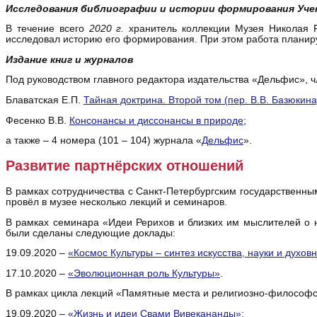
Исследования библиографии и истории формирования Уче
В течение всего
2020 г.
хранитель коллекции Музея Николая 
исследовал историю его формирования. При этом работа планиру
Издание книг и журналов
Под руководством главного редактора издательства «Дельфис»,
Блаватская Е.П.
Тайная доктрина. Второй том (пер. В.В. Базюкина
Фесенко В.В.
Консонансы и диссонансы в природе
;
а также – 4 номера (101 – 104) журнала «
Дельфис
».
Развитие партнёрских отношений
В рамках сотрудничества с Санкт-Петербургским государственн
провёл в музее несколько лекций и семинаров.
В рамках семинара «Идеи Рерихов и близких им мыслителей о на
были сделаны следующие доклады:
19.09.2020 –
«Космос Культуры – синтез искусства, науки и духов
17.10.2020 –
«Эволюционная роль Культуры»
.
В рамках цикла лекций «Памятные места и религиозно-философс
19.09.2020 –
«Жизнь и идеи Свами Вивекананды»
;