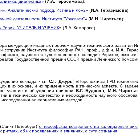
алитика, диалектика
» (
И.А. Герасимова
);
». Аналитический подход. Истина и ложь
» (
И.А. Герасимова
);
учной деятельности Института "Урусвати"
»
(М.Н. Чирятьев
);
ич Рерих. УЧИТЕЛЬ И УЧЕНИК
» (Л.А. Комарова).
ора междисциплинарных проблем научно-технического развития Ин
ый сотрудник Института философии РАН, проф., д.ф.н.
И.А. Гер
офского, научного и художественного наследия Рерихов, включая 8 
уреатов Государственной премии СССР, премий Ленинского Комсом
уждение доклада к.т.н
С.Г. Джуры
«Перспективы ГРВ-технологий
их в их основе, и их применимость в этическом аспекте. С зара
ное участие в обсуждении приняли
В.Г. Буданов
,
М.Н. Чирять
ий в технических контекстах и необходимость научного обоснова
ь исследования альтернативных методов.
(Санкт-Петербург)
о теософских воззрениях на календарные цик
 ритмах, об их проявлениях и влияниях, о сути сознания
.