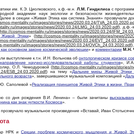
ики им. К.Э. Циолковского, к.ф.-м.н.
Л.М. Гиндилиса
с программ
родной академии наук экологии и безопасности жизнедеятел
 Далее в секции «Живая Этика как система Знания» прозвучали док
cosmos-mentality.ru/images/stories/news/2020.03.24/TVA_24.03.2020.pd
tality.ru/images/stories/news/2020.03.24/LMG_24.03.2020.pdf
), д.ф.
(
http://cosmos-mentality.ru/images/stories/news/2020.03.24/IFM_24.03
 Живой Этики
» (
http://cosmos-mentality.ru/images/stories/news/20
osmos-mentality.ru/images/stories/news/2020.03.24/EVT_24.03.2020.pd
os-mentality.ru/images/stories/news/2020.03.24/OVCh_24.03.2020.pdf
)
 как основном законе космической эволюции
» и
комментарии
М.Н.
и выступление к.т.н. И.Н. Вольнова об
онтологическом кризисе со
направление научно-исследовательской работы студентов
», И.
коляр, О.Л. Чемодуровой (
http://cosmos-mentality.ru/images/stories/
03.24/ESB_24.03.2020.pdf
) на тему «
Дальние миры Живой Этики и
льного возраста
», завершившиеся музыкальной композицией «
Дал
.Ю. Саполевой «
Реализация принципов Живой Этики в жизни. Прак
тию со дня рождения В.И. Ленина» – были зачитаны
высказыван
нина как знак чуткости Космоса
».
е прозвучало музыкальное произведение «Вставай, Иван Стотысячн
ота
нар НРК и
Секции проблем космического мышления и Живой Эти