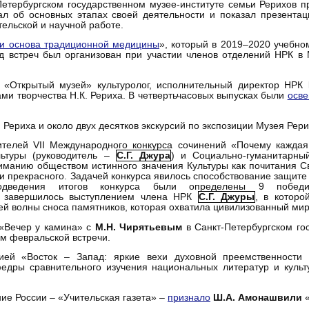
Петербургском государственном музее-институте семьи Рерихов 
зал об основных этапах своей деятельности и показал презента
тельской и научной работе.
 и основа традиционной медицины
», который в 2019–2020 учебном
встреч был организован при участии членов отделений НРК в М
 «Открытый музей» культуролог, исполнительный директор НРК
ми творчества Н.К. Рериха. В четвертьчасовых выпусках были
осве
 Рериха и около двух десятков экскурсий по экспозиции Музея Рер
телей VII Международного конкурса сочинений «Почему каждая
льтуры (руководитель –
С.Г. Джура
) и Социально-гуманитарный
ниманию обществом истинного значения Культуры как почитания Св
 и прекрасного. Задачей конкурса явилось способствование защите
дведения итогов конкурса были определены 9 победи
е завершилось выступлением члена НРК
С.Г. Джуры
, в которо
ей волны сноса памятников, которая охватила цивилизованный мир
«Вечер у камина» с
М.Н. Чирятьевым
в Санкт-Петербургском го
ем февральской встречи.
ей «Восток – Запад: яркие вехи духовной преемственности 
едры сравнительного изучения национальных литератур и культ
ие России – «Учительская газета» –
признало
Ш.А. Амонашвили
«