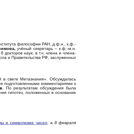
ститута философии РАН, д.ф.н., к.ф.-
асимова,
учёный секретарь – к.ф.-м.н.
докторов наук, в т.ч. члена и члена-
ола и Правительства РФ, заслуженных
 в свете Метазнания». Обсуждалась
нее подготовленными комментариями к
ев
. По результатам обсуждения была
ния гипотез, положенных в основание
лы и символизме чисел
, а
8 февраля