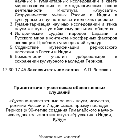
научных и гуманитарных исследований в свете
мировоззренческих и методологических основ
деятельности Института «Урусвати».
Сотрудничество учёных России и Индии в
культурных и научно-просветительских проектах.
Гуманитаризация научных исследований и этика
науки как путь к устойчивому развитию общества.
Исторические судьбы народов Евразии и
Русского мира в контексте ноосферных факторов
эволюции. Проблема универсалий культур.
Содействие музеификации рериховского
наследия в России и Индии.
Возможности участия добровольцев в
сохранении культурного наследия Рерихов.
17.30-17.45
Заключительное слово
– А.П. Лосюков
Приветствия к участникам общественных
слушаний
«Духовно-нравственные основы науки, искусства,
религии России и Индии сквозь призму наследия
Рерихов (к 90-летию создания Гималайского научно-
исследовательского института «Урусвати» в Индии,
Кулу)»
Уважаемые коллеги!