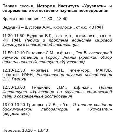
Первая сессия.
История Института
«
Урусвати
»
и
современные естественно-научные исследования
Время проведения: 11.30 – 13.40
Ведущий – Шустова А.М., к.филос.н., ст.н.с. ИВ РАН
11.30-11.50 Буданов В.Г., к.ф.-м.н., д.филос.н., гл.н.с.
ИФ РАН,
Рерихи и проблема единства мировой
культуры в современной цивилизации
11.50-12.10 Гиндилис Л.М., к.ф-м.н.,
От Высокогорной
научной станции к Городу Знания (краткий обзор
деятельности Института «Урусвати»)
12.10-12.30 Чирятьев М.Н., член-корр. МАНЭБ,
советник РАЕН,
Естественно-научные исследования
С.Н. Рериха
12.30-13.00 Гиндилис Л.М., к.ф.-м.н.,
Планы
Института «Урусвати» по изучению космической
пыли и современные исследования
13.00-13.20 Григорьев И.В., к.б.н.,
О планах создания
биохимической лаборатории в «Урусвати»
(видеозапись)
Перерыв. 13.20 – 13.40