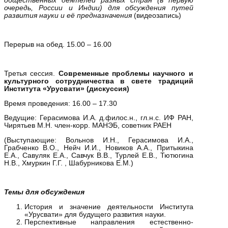
общественных деятелей разных стран (в первую
очередь, России и Индии) для обсуждения путей
развития науки и её предназначения
(видеозапись)
Перерыв на обед. 15.00 – 16.00
Третья сессия.
Современные проблемы научного и
культурного сотрудничества в свете традиций
Института «Урусвати» (дискуссия)
Время проведения: 16.00 – 17.30
Ведущие: Герасимова И.А. д.филос.н., гл.н.с. ИФ РАН,
Чирятьев М.Н. член-корр. МАНЭБ, советник РАЕН
(Выступающие: Вольнов И.Н., Герасимова И.А.,
Грабченко В.О., Нейч И.И., Новиков А.А., Притыкина
Е.А., Савуляк Е.А., Савчук В.В., Турлей Е.В., Тютюгина
Н.В., Хмуркин Г.Г. , Шабурникова Е.М.)
Темы для обсуждения
История и значение деятельности Института
«Урусвати» для будущего развития науки.
Перспективные направления естественно-