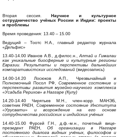
Вторая сессия.
Научное и культурное
сотрудничество учёных России и Индии: проекты
и проблемы
Время проведения: 13.40 – 15.00
Ведущий – Тоотс Н.А., главный редактор журнала
«Дельфис»
13.40-14.00 Иванов А.В., д.филос.н.,
Алтай и Гималаи
как уникальные биосферные и культурные регионы
Евразии. Результаты и перспективы дальнейших
компаративистских исследований
(видеозапись)
14.00-14.20 Лосюков А.П., Чрезвычайный и
Полномочный Посол РФ,
Современное состояние и
перспективы развития музейно-научного комплекса
«Усадьба Рерихов» в Наггаре (Кулу)
14.20-14.40 Чирятьев М.Н., член-корр. МАНЭБ,
советник РАЕН,
Современное состояние Института
«Урусвати» и возрождение на его основе
сотрудничества российских и индийских учёных
14.40-15.00 Фурсей Г.Н., д.ф.-м.н., почетный вице-
президент РАЕН,
Об организации в Наггаре
постоянного диалога видных учёных, философов и