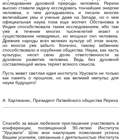
исследование духовной природы человека. Рерихи
высоко ставили задачу исследовать тончайшие энергии
человека, о чем догадывались и писали многие
величайшие умы и ученые даже на Западе, но о чем
официальная наука пока еще молчит. Обстановка в
Индии способствовала таким исследованиям, ибо там
уже в течение многих тысячелетий знают о
существовании невидимых, но мощных сил человека.
Древние народы всех великих культур об этом знали,
но многое уже забыто. Конечно, такому забвению
способствовало и огрубение общества. Наука, как часть
культуры, несет свою долю ответственности за
духовное развитие человека. Ведь без духовной
составляющей жизнь теряет всякого смысла.
Пусть живет светлая идея института Урусвати не только
как память о прошлом, но как великий импульс для
науки будущего!
А. Хартманис, Президент Латвийского общества Рериха
Спасибо за ваше любезное приглашение участвовать в
конференции, посвященной 90-летию Института
"Урусвати". Шлю мои наилучшие пожелания успеха
Вашим усилиям, связанным с деятельностью Института