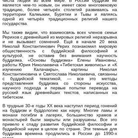
числа людей во всём мире. В России буддизм не
является чем-то новым, он имеет свою многовековую
традицию, более четырёх столетий развиваясь на
территории Калмыкии, Бурятии и Тывы и являясь
одной из четырёх традиционных религий нашего
государства.
Мы также видим, что взаимосвязь всех членов семьи
Рерихов с древнейшей из мировых религий неразрывна
и не вызывает сомнений. Ещё в начале 20 века
Николай Константинович Рерих познакомил мировую
общественность с буддийской философией и
культурой, не оставив без внимания научность
буддизма. «Основы буддизма» Елены Ивановны,
работы Юрия Николаевича «Тибетская живопись» и «К
изучению Калачакры», картины Николая
Константиновича и Святослава Николаевича, связанны
с буддийской тематикой, — все это методы
представления буддизма со стороны искусства,
научного подхода и первые попытки перевода на
русский язык древнейших текстов, написанных на
тибетском.
В трудные 30-е годы ХХ века наступил период гонений
на буддизм и буддологию как науку. Многие ламы и
монахи погибли в лагерях, большинство храмов и
монастырей были закрыты или разрушены. Все это
привело к спаду развития буддийской философии и
буддийской науки в целом по стране. Эти темные для
буддизма времена продлились в России до 1990-х