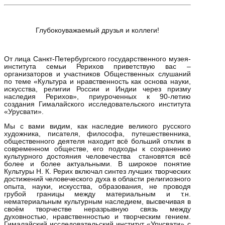
Глубокоуважаемый друзья и коллеги!
От лица Санкт-Петербургского государственного музея-
института семьи Рерихов приветствую вас –
организаторов и участников Общественных слушаний
по теме «Культура и нравственность как основа науки,
искусства, религии России и Индии через призму
наследия Рерихов», приуроченных к 90-летию
создания Гималайского исследовательского института
«Урусвати».
Мы с вами видим, как наследие великого русского
художника, писателя, философа, путешественника,
общественного деятеля находит всё больший отклик в
современном обществе, его подходы к сохранению
культурного достояния человечества становятся всё
более и более актуальными. В широкое понятие
Культуры Н. К. Рерих включал синтез лучших творческих
достижений человеческого духа в области религиозного
опыта, науки, искусства, образования, не проводя
грубой границы между материальным и т.н.
нематериальным культурным наследием, высвечивая в
своём творчестве неразрывную связь между
духовностью, нравственностью и творческим гением.
Гималайский исследовательский институт «Урусвати» с