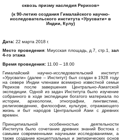
сквозь призму наследия Рерихов»
(к 90-летию создания Гималайского научно-
исследовательского института «Урусвати» в
Индии, Кулу)
Дата:
22 марта 2018 г.
Место проведения
: Миусская площадь, д.7, стр.1,
зал
4-го этажа
Время проведения:
11.00 – 18.00
Гималайский научно-исследовательский институт
«Урусвати» (далее – Институт) был создан в 1928 году
на севере Индии членами всемирно известной семьи
Рерихов после завершения Центрально-Азиатской
экспедиции. Одной из задач Института было изучение
собранного в ходе экспедиции богатого материала по
истории, археологии, этнографии, лингвистике,
религиоведению, философии, культуре, отражающего
жизнь и быт народов Центральной Азии с древних
времен.
Принципиальной особенностью деятельности
Института было сочетание древних знаний Востока с
самыми современными научными исследованиями, а
также создание концептуальных и эмпирических основ