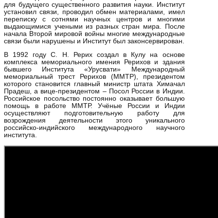
для будущего существенного развития науки. Институт
установил связи, проводил обмен материалами, имел
переписку с сотнями научных центров и многими
выдающимися учеными из разных стран мира. После
начала Второй мировой войны многие международные
связи были нарушены и Институт был законсервирован.
В 1992 году С. Н. Рерих создал в Кулу на основе
комплекса мемориального имения Рерихов и здания
бывшего Института «Урусвати» Международный
мемориальный трест Рерихов (ММТР), президентом
которого становится главный министр штата Химачал
Прадеш, а вице-президентом – Посол России в Индии.
Российское посольство постоянно оказывает большую
помощь в работе ММТР. Учёные России и Индии
осуществляют подготовительную работу для
возрождения деятельности этого уникального
российско-индийского международного научного
института.