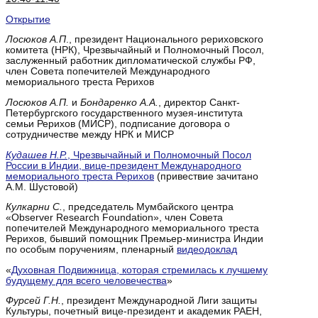
Открытие
Лосюков А.П
., президент Национального рериховского
комитета (НРК), Чрезвычайный и Полномочный Посол,
заслуженный работник дипломатической службы РФ,
член Совета попечителей Международного
мемориального треста Рерихов
Лосюков А.П.
и
Бондаренко А.А.
, директор Санкт-
Петербургского государственного музея-института
семьи Рерихов (МИСР), подписание договора о
сотрудничестве между НРК и МИСР
Кудашев Н.Р.
, Чрезвычайный и Полномочный Посол
России в Индии, вице-президент Международного
мемориального треста Рерихов
(привествие зачитано
А.М. Шустовой)
Кулкарни С.
, председатель Мумбайского центра
«Observer Research Foundation», член Совета
попечителей Международного мемориального треста
Рерихов, бывший помощник Премьер-министра Индии
по особым поручениям, пленарный
видеодоклад
«
Духовная Подвижница, которая стремилась к лучшему
будущему для всего человечества
»
Фурсей Г.Н.
, президент Международной Лиги защиты
Культуры, почетный вице-президент и академик РАЕН,