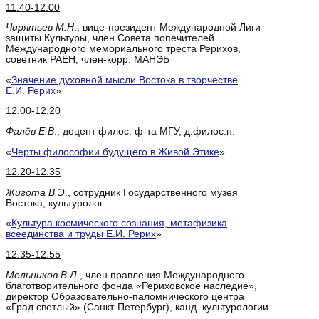
11.40-12.00
Чирятьев М.Н
., вице-президент Международной Лиги
защиты Культуры, член Совета попечителей
Международного мемориального треста Рерихов,
советник РАЕН, член-корр. МАНЭБ
«
Значение духовной мысли Востока в творчестве
Е.И. Рерих
»
12.00-12.20
Фалёв Е.В
., доцент филос. ф-та МГУ, д.филос.н.
«
Черты философии будущего в Живой Этике
»
12.20-12.35
Жигота В.Э
., сотрудник Государственного музея
Востока, культуролог
«
Культура космического сознания, метафизика
всеединства и труды Е.И. Рерих
»
12.35-12.55
Мельников В.Л
., член правления Международного
благотворительного фонда «Рериховское наследие»,
директор Образовательно-паломнического центра
«Град светлый» (Санкт-Петербург), канд. культурологии