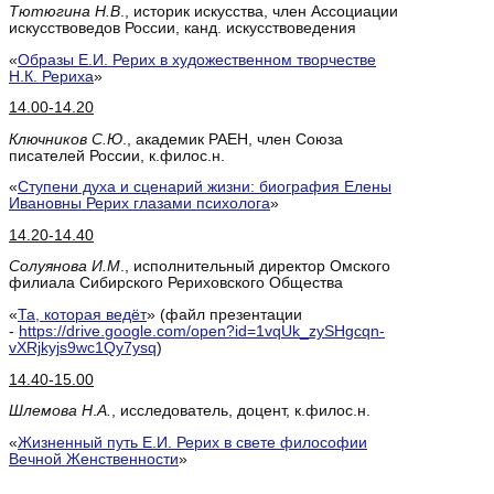
Тютюгина Н.В
., историк искусства, член Ассоциации
искусствоведов России, канд. искусствоведения
«
Образы Е.И. Рерих в художественном творчестве
Н.К. Рериха
»
14.00-14.20
Ключников С.Ю
., академик РАЕН, член Союза
писателей России, к.филос.н.
«
Ступени духа и сценарий жизни: биография Елены
Ивановны Рерих глазами психолога
»
14.20-14.40
Солуянова И.М
., исполнительный директор Омского
филиала Сибирского Рериховского Общества
«
Та, которая ведёт
» (файл презентации
-
https://drive.google.com/open?id=1vqUk_zySHgcqn-
vXRjkyjs9wc1Qy7ysq
)
14.40-15.00
Шлемова Н
.
А.
, исследователь, доцент, к.филос.н.
«
Жизненный путь Е.И. Рерих в свете философии
Вечной Женственности
»