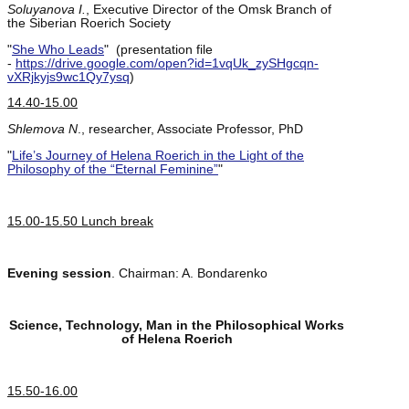
Soluyanova I.
, Executive Director of the Omsk Branch of
the Siberian Roerich Society
"
She Who Leads
" (presentation file
-
https://drive.google.com/open?id=1vqUk_zySHgcqn-
vXRjkyjs9wc1Qy7ysq
)
14.40-15.00
Shlemova N
., researcher, Associate Professor, PhD
"
Life’s Journey of Helena Roerich in the Light of the
Philosophy of the “Eternal Feminine”
"
15.00-15.50 Lunch break
Evening session
. Chairman: A. Bondarenko
Science, Technology, Man in the Philosophical Works
of Helena Roerich
15.50-16.00