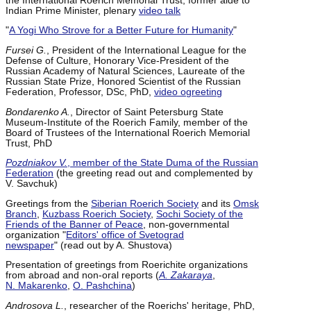
the International Roerich Memorial Trust, former aide to
Indian Prime Minister, plenary
video talk
"
A Yogi Who Strove for a Better Future for Humanity
"
Fursei G.
, President of the International League for the
Defense of Culture, Honorary Vice-President of the
Russian Academy of Natural Sciences, Laureate of the
Russian State Prize, Honored Scientist of the Russian
Federation, Professor, DSc, PhD,
video ogreeting
Bondarenko A.
, Director of Saint Petersburg State
Museum-Institute of the Roerich Family, member of the
Board of Trustees of the International Roerich Memorial
Trust, PhD
Pozdniakov V.
, member of the State Duma of the Russian
Federation
(the greeting read out and complemented by
V. Savchuk)
Greetings from the
Siberian Roerich Society
and its
Omsk
Branch
,
Kuzbass Roerich Society
,
Sochi Society of the
Friends of the Banner of Peace
, non-governmental
organization "
Editors' office of Svetograd
newspaper
" (read out by A. Shustova)
Presentation of greetings from Roerichite organizations
from abroad and non-oral reports (
A. Zakaraya
,
N. Makarenko
,
O. Pashchina
)
Androsova L.
, researcher of the Roerichs' heritage, PhD,