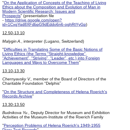
"
On the Application of Concepts of the Teaching of Living
Ethics about the Composition and Evolution of Man in
Modern Scientific Research: Issues and
Prospects
" (presentation file
-
https://drive.google.com/open?
id=1CxgYqd8XFdbpG9dEddo6n6-oghRtYyGp
)
12.50-13.10
Malygin A.
, interpreter (Lugano, Switzerland)
"
Difficulties in Translating Some of the Basic Notions of
Living Ethics (the Terms “Straight-knowledge”,
“Achievement”, “Striving”, “Leader”, etc.) into Foreign
Languages and Ways to Overcome Them
"
13.10-13.30
Chernyavsky V.,
member of the Board of Directors of the
Charitable Foundation “Delphis”
"
On the Structure and Completeness of Helena Roerich's
Records Archive
"
13.30-13.50
Budnikova Yu.,
Deputy Director for Museum and Exhibition
Activities of the Museum-Institute of the Roerich Family
"
Perception Problems of Helena Roerich's 1949-1955
Diary Text Records
"