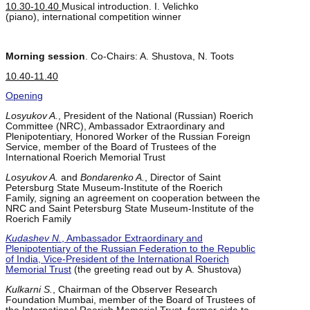
10.30-10.40
Musical introduction. I. Velichko
(piano), international competition winner
Morning session
. Co-Chairs: A. Shustova, N. Toots
10.40-11.40
Opening
Losyukov A.
, President of the National (Russian) Roerich
Committee (NRC), Ambassador Extraordinary and
Plenipotentiary, Honored Worker of the Russian Foreign
Service, member of the Board of Trustees of the
International Roerich Memorial Trust
Losyukov A.
and
Bondarenko A.
, Director of Saint
Petersburg State Museum-Institute of the Roerich
Family,
s
igning an agreement on cooperation between the
NRC and Saint Petersburg State Museum-Institute of the
Roerich Family
Kudashev N.
, Ambassador Extraordinary and
Plenipotentiary of the Russian Federation to the Republic
of India, Vice-President of the International Roerich
Memorial Trust
(the greeting read out by A. Shustova)
Kulkarni S.
, Chairman of the Observer Research
Foundation Mumbai, member of the Board of Trustees of