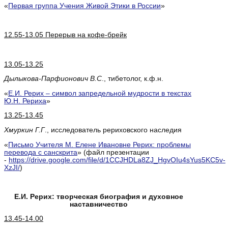
«
Первая группа Учения Живой Этики в России
»
12.55-13.05 Перерыв на кофе-брейк
13.05-13.25
Дылыкова-Парфионович В.С
., тибетолог, к.ф.н.
«
Е.И. Рерих – символ запредельной мудрости в текстах
Ю.Н. Рериха
»
13.25-13.45
Хмуркин Г.Г
., исследователь рериховского наследия
«
Письмо Учителя М. Елене Ивановне Рерих: проблемы
перевода с санскрита
» (файл презентации
-
https://drive.google.com/file/d/1CCJHDLa8ZJ_HgvOIu4sYus5KC5v-
XzJI/
)
Е.И. Рерих: творческая биография и духовное
наставничество
13.45-14.00