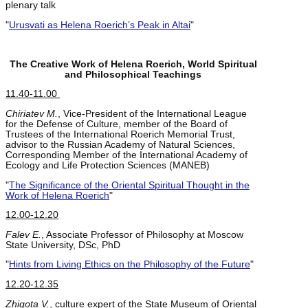
plenary talk
"
Urusvati as Helena Roerich’s Peak in Altai
"
The Creative Work of Helena Roerich, World Spiritual
and Philosophical Teachings
11.40-11.00
Chiriatev M.
, Vice-President of the International League
for the Defense of Culture, member of the Board of
Trustees of the International Roerich Memorial Trust,
advisor to the Russian Academy of Natural Sciences,
Corresponding Member of the International Academy of
Ecology and Life Protection Sciences (MANEB)
"
The Significance of the Oriental Spiritual Thought in the
Work of Helena Roerich
"
12.00-12.20
Falev E.
, Associate Professor of Philosophy at Moscow
State University, DSc, PhD
"
Hints from Living Ethics on the Philosophy of the Future
"
12.20-12.35
Zhigota V.
, culture expert of the State Museum of Oriental