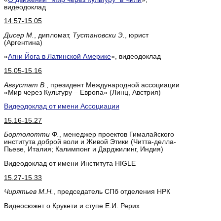
видеодоклад
14.57-15.05
Дисер М.
, дипломат,
Туcтановски Э.
, юрист
(Аргентина)
«
Агни Йога в Латинской Америке
», видеодоклад
15.05-15.16
Августат В.
, президент Международной ассоциации
«Мир через Культуру – Европа» (Линц, Австрия)
Видеодоклад от имени Ассоциации
15.16-15.27
Бортолотти Ф.
, менеджер проектов Гималайского
института доброй воли и Живой Этики (Читта-делла-
Пьеве, Италия; Калимпонг и Дарджилинг, Индия)
Видеодоклад от имени Института HIGLE
15.27-15.33
Чирятьев М.Н.
, председатель СПб отделения НРК
Видеосюжет о Крукети и ступе Е.И. Рерих