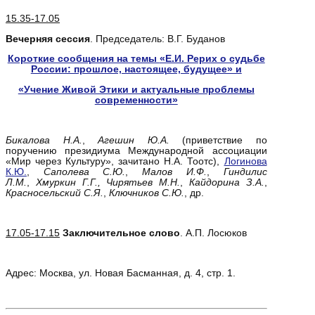
15.35-17.05
Вечерняя сессия
. Председатель: В.Г. Буданов
Короткие сообщения на темы
«Е.И.
Рерих о судьбе
России: прошлое, настоящее, будущее» и
«Учение Живой Этики и актуальные проблемы
современности»
Бикалова Н.А.
,
Агешин Ю.А.
(приветствие по
поручению президиума Международной ассоциации
«Мир через Культуру», зачитано Н.А. Тоотс),
Логинова
К.Ю.
,
Саполева С.Ю.
,
Малов И.Ф.
,
Гиндилис
Л.М.
,
Хмуркин Г.Г., Чирятьев М.Н.
,
Кайдорина З.А.
,
Красносельский С.Я.
,
Ключников С.Ю.
, др.
17.05-17.15
Заключительное слово
. А.П. Лосюков
Адрес: Москва, ул. Новая Басманная, д. 4, стр. 1.