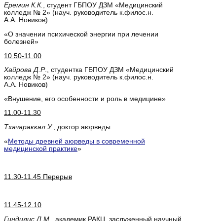
Еремин К.К.
, студент ГБПОУ ДЗМ «Медицинский
колледж № 2» (науч. руководитель к.филос.н.
А.А. Новиков)
«О значении психической энергии при лечении
болезней»
10.50-11.00
Хайрова Д.Р
., студентка ГБПОУ ДЗМ «Медицинский
колледж № 2» (науч. руководитель к.филос.н.
А.А. Новиков)
«Внушение, его особенности и роль в медицине»
11.00-11.30
Тхачараккал У.
, доктор аюрведы
«
Методы древней аюрведы в современной
медицинской практике
»
11.30-11.45 Перерыв
11.45-12.10
Гиндилис Л.М.
, академик РАКЦ, заслуженный научный