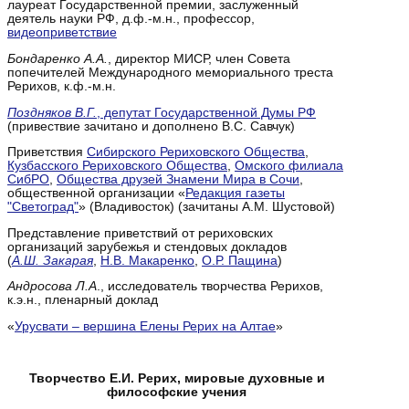
лауреат Государственной премии, заслуженный
деятель науки РФ, д.ф.-м.н., профессор,
видеоприветствие
Бондаренко А.А.
, директор МИСР, член Совета
попечителей Международного мемориального треста
Рерихов, к.ф.-м.н.
Поздняков В.Г.
, депутат Государственной Думы РФ
(привествие зачитано и дополнено В.С. Савчук)
Приветствия
Сибирского Рериховского Общества
,
Кузбасского Рериховского Общества
,
Омского филиала
СибРО
,
Общества друзей Знамени Мира в Сочи
,
общественной организации «
Редакция газеты
"Светоград"
» (Владивосток) (зачитаны А.М. Шустовой)
Представление приветствий от рериховских
организаций зарубежья и стендовых докладов
(
А.Ш. Закарая
,
Н.В. Макаренко
,
О.Р. Пащина
)
Андросова Л.А
., исследователь творчества Рерихов,
к.э.н., пленарный доклад
«
Урусвати – вершина Елены Рерих на Алтае
»
Творчество Е.И. Рерих, мировые духовные и
философские учения