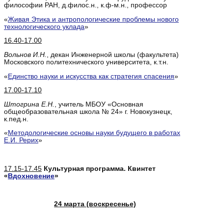
философии РАН, д.филос.н., к.ф-м.н., профессор
«
Живая Этика и антропологические проблемы нового
технологического уклада
»
16.40-17.00
Вольнов И.Н.
, декан Инженерной школы (факультета)
Московского политехнического университета, к.т.н.
«
Единство науки и искусства как стратегия спасения
»
17.00-17.10
Штогрина Е.Н.
, учитель МБОУ «Основная
общеобразовательная школа № 24» г. Новокузнецк,
к.пед.н.
«
Методологические основы науки будущего в работах
Е.И. Рерих
»
17.15-17.45
Культурная программа. Квинтет
«
Вдохновение
»
24 марта (воскресенье)