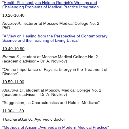
"
Health Philosophy in Helena Roerich's Writings and
Challenging Problems of Medical Practice Integration
"
10.20-10.40
Novikov A.
, lecturer at Moscow Medical College No. 2,
PhD
"
A View on Healing from the Perspective of Contemporary
Science and the Teaching of Living Ethics
"
10.40-10.50
Eremin K.
, student at Moscow Medical College No. 2
(academic advisor – Dr. A. Novikov)
"On the Importance of Psychic Energy in the Treatment of
Disease"
10.50-11.00
Khairova D.
, student at Moscow Medical College No. 2
(academic advisor – Dr. A. Novikov)
"Suggestion, its Characteristics and Role in Medicine"
11.00-11.30
Thacharakkal U.
,
Ayurvedic doctor
"
Methods of Ancient Ayurveda in Modern Medical Practice
"