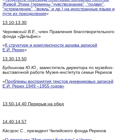
Живой Этики (термины “чувствознание”, “подвиг”,
“устремление”, “вождь” и др.) на иностранные языки и
пути их преодоления
»
13.10-13.30
Чернявский В.Е
., член Правления благотворительного
фонда «Дельфис»
«
К структуре и комплектности архива записей
Е.И. Рерих
»
13.30-13.50
Будникова Ю.Ю.
, заместитель директора по музейно-
выставочной работе Музея-института семьи Рерихов
«
Проблемы восприятия текстов дневниковых записей
Е.И. Рерих 1949 –1955 годов»
13.50-14.40 Перерыв на обед
14.40-14.57
Кáсэрэс С
.
, президент Чилийского фонда Рерихов
«
О движении “Мир через Культуру” в Чили
»,