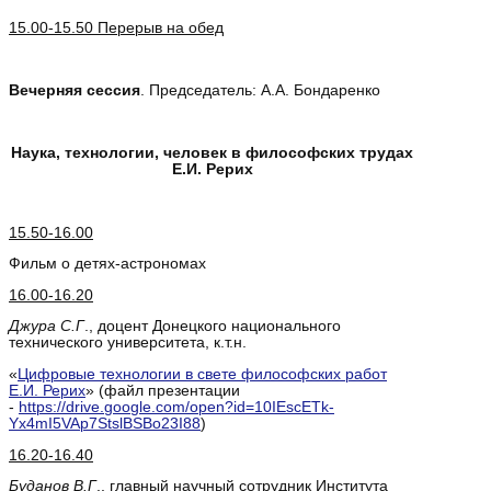
15.00-15.50 Перерыв на обед
Вечерняя сессия
. Председатель: А.А. Бондаренко
Наука, технологии, человек в философских трудах
Е.И. Рерих
15.50-16.00
Фильм о детях-астрономах
16.00-16.20
Джура С.Г
., доцент Донецкого национального
технического университета, к.т.н.
«
Цифровые технологии в свете философских работ
Е.И. Рерих
» (файл презентации
-
https://drive.google.com/open?id=10IEscETk-
Yx4mI5VAp7StslBSBo23I88
)
16.20-16.40
Буданов В.Г
., главный научный сотрудник Института