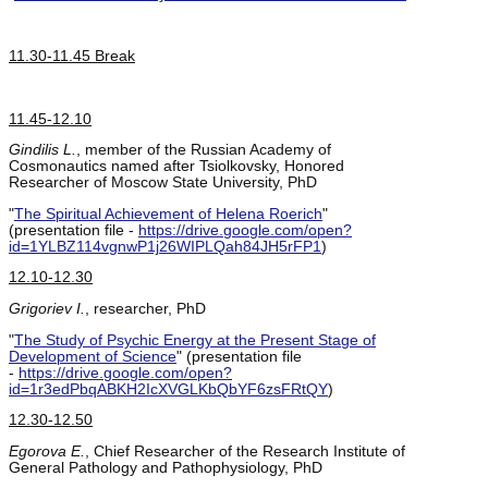
11.30-11.45 Break
11.45-12.10
Gindilis L.
, member of the Russian Academy of
Cosmonautics named after Tsiolkovsky, Honored
Researcher of Moscow State University, PhD
"
The Spiritual Achievement of Helena Roerich
"
(presentation file -
https://drive.google.com/open?
id=1YLBZ114vgnwP1j26WIPLQah84JH5rFP1
)
12.10-12.30
Grigoriev I.
, researcher, PhD
"
The Study of Psychic Energy at the Present Stage of
Development of Science
" (presentation file
-
https://drive.google.com/open?
id=1r3edPbqABKH2IcXVGLKbQbYF6zsFRtQY
)
12.30-12.50
Egorova E.
, Chief Researcher of the Research Institute of
General Pathology and Pathophysiology, PhD