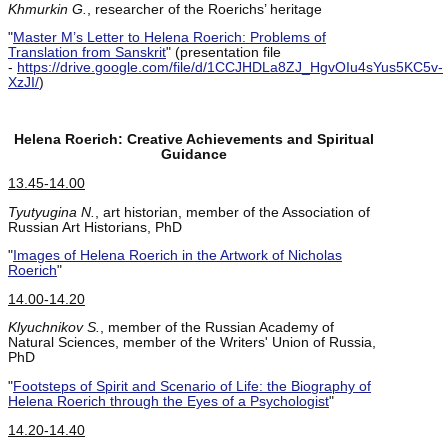
Khmurkin G.
, researcher of the Roerichs’ heritage
"
Master M’s Letter to Helena Roerich: Problems of
Translation from Sanskrit
" (presentation file
-
https://drive.google.com/file/d/1CCJHDLa8ZJ_HgvOIu4sYus5KC5v-
XzJI/
)
Helena Roerich: Creative Achievements and Spiritual
Guidance
13.45-14.00
Tyutyugina N.
, art historian, member of the Association of
Russian Art Historians, PhD
"
Images of Helena Roerich in the Artwork of Nicholas
Roerich
"
14.00-14.20
Klyuchnikov S.
, member of the Russian Academy of
Natural Sciences, member of the Writers' Union of Russia,
PhD
"
Footsteps of Spirit and Scenario of Life: the Biography of
Helena Roerich through the Eyes of a Psychologist
"
14.20-14.40