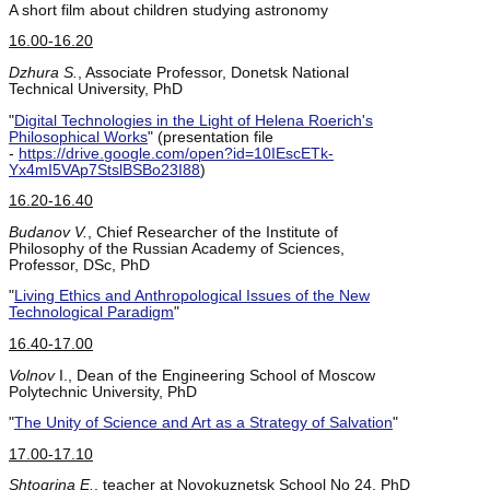
A short film about children studying astronomy
16.00-16.20
Dzhura S.
, Associate Professor, Donetsk National
Technical University, PhD
"
Digital Technologies in the Light of Helena Roerich's
Philosophical Works
" (presentation file
-
https://drive.google.com/open?id=10IEscETk-
Yx4mI5VAp7StslBSBo23I88
)
16.20-16.40
Budanov V.
, Chief Researcher of the Institute of
Philosophy of the Russian Academy of Sciences,
Professor, DSc, PhD
"
Living Ethics and Anthropological Issues of the New
Technological Paradigm
"
16.40-17.00
Volnov
I., Dean of the Engineering School of Moscow
Polytechnic University, PhD
"
The Unity of Science and Art as a Strategy of Salvation
"
17.00-17.10
Shtogrina E.
, teacher at Novokuznetsk School No 24, PhD