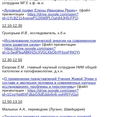
сотрудник МГУ, к.ф.-м.н.
«
Духовный подвиг Елены Ивановны Рерих
» (файл
презентации -
https://drive.google.com/open?
id=1YLBZ114vgnwP1j26WIPLQah84JH5rFP1
)
12.10-12.30
Григорьев И.В
., исследователь, к.б.н.
«
Исследование психической энергии на современном
этапе развития науки
» (файл презентации
-
https://drive.google.com/open?
id=1r3edPbqABKH2IcXVGLKbQbYF6zsFRtQY
)
12.30-12.50
Егорова Е.М.
, главный научный сотрудник НИИ общей
патологии и патофизиологии, д.х.н.
«
О применении представлений Учения Живой Этики о
составе и эволюции человека в современных научных
исследованиях: проблемы и перспективы
» (файл
презентации -
https://drive.google.com/open?
id=1CxgYqd8XFdbpG9dEddo6n6-oghRtYyGp
)
12.50-13.10
Малыгин А.А
., переводчик (Лугано, Швейцария)
«
Трудности перевода некоторых основных понятий