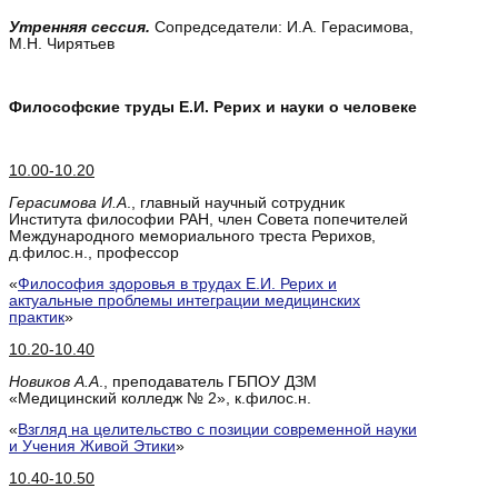
Утренняя сессия.
Сопредседатели: И.А. Герасимова,
М.Н. Чирятьев
Философские труды Е.И. Рерих и науки о человеке
10.00-10.20
Герасимова И.А
., главный научный сотрудник
Института философии РАН, член Совета попечителей
Международного мемориального треста Рерихов,
д.филос.н., профессор
«
Философия здоровья в трудах Е.И. Рерих и
актуальные проблемы интеграции медицинских
практик
»
10.20-10.40
Новиков А.А
., преподаватель ГБПОУ ДЗМ
«Медицинский колледж № 2», к.филос.н.
«
Взгляд на целительство с позиции современной науки
и Учения Живой Этики
»
10.40-10.50