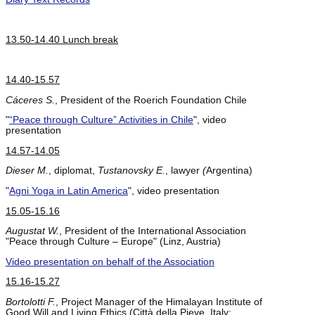
13.50-14.40 Lunch break
14.40-15.57
Cáceres S.
, President of the Roerich Foundation Chile
"
“Peace through Culture” Activities in Chile
", video
presentation
14.57-14.05
Dieser M.
, diplomat,
Tustanovsky E.
, lawyer
(
Argentina)
"
Agni Yoga in Latin America
", video presentation
15.05-15.16
Augustat W.
, President of the International Association
"Peace through Culture – Europe" (Linz, Austria)
Video presentation on behalf of the Association
15.16-15.27
Bortolotti F.
, Project Manager of the Himalayan Institute of
Good Will and Living Ethics (Città della Pieve, Italy;