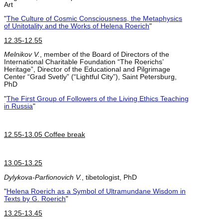
Art
"
The Culture of Cosmic Consciousness, the Metaphysics
of Unitotality and the Works of Helena Roerich
"
12.35-12.55
Melnikov V.
, member of the Board of Directors of the
International Charitable Foundation “The Roerichs’
Heritage”, Director of the Educational and Pilgrimage
Center “Grad Svetly” (“Lightful City”), Saint Petersburg,
PhD
"
The First Group of Followers of the Living Ethics Teaching
in Russia
"
12.55-13.05 Coffee break
13.05-13.25
Dylykova-Parfionovich V.
, tibetologist, PhD
"
Helena Roerich as a Symbol of Ultramundane Wisdom in
Texts by G. Roerich
"
13.25-13.45