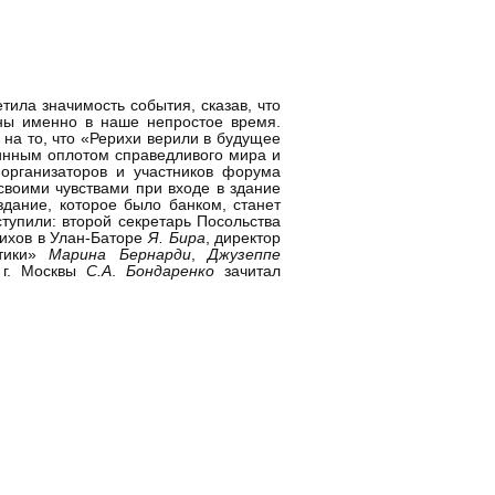
етила значимость события, сказав, что
ьны именно в наше непростое время.
на то, что «Рерихи верили в будущее
линным оплотом справедливого мира и
 организаторов и участников форума
своими чувствами при входе в здание
здание, которое было банком, станет
тупили: второй секретарь Посольства
рихов в Улан-Баторе
Я. Бира
, директор
Этики»
Марина Бернарди
,
Джузеппе
 г. Москвы
С.А
.
Бондаренко
зачитал