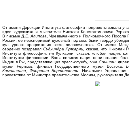
От имени Дирекции Института философии поприветствовала уча
идеи художника и мыслителя Николая Константиновича Рериха 
В письме
Д.Е.
Алипова
, Чрезвычайного и Полномочного Посола 
России, ее неоспоримый духовный подъем, были твердо убежде
культурного процветания всего человечества». От имени Меж
сердечно поздравил
Судхиндра Кулкарни,
сказав, что Николай 
Института философии, г-н Кулкарни, сказал: «любая нация, ко
Институтом философии. Ваша великая нация ценит знание боль
Индии в РФ, представляющая пресс-службу, г-жа
Сришти
, дир
музея Рерихов, филиал Государственного музея Востока,
Б
Кампанелла
,
Фиоренца Бортолотти.
Начальник Управления 
приветствие от Министра правительства Москвы, руководителя 