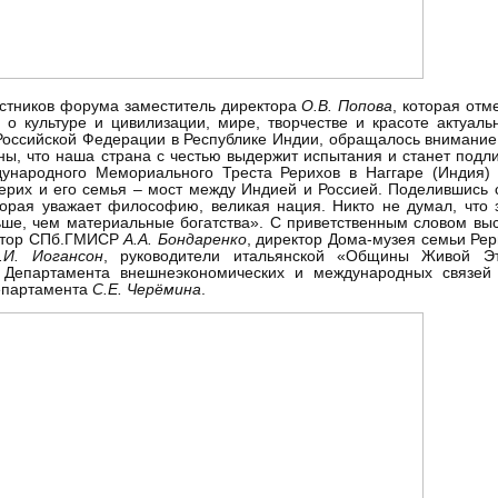
стников форума заместитель директора
О.В. Попова
, которая отм
о культуре и цивилизации, мире, творчестве и красоте актуал
Российской Федерации в Республике Индии, обращалось внимание 
ны, что наша страна с честью выдержит испытания и станет под
дународного Мемориального Треста Рерихов в Наггаре (Индия)
Рерих и его семья – мост между Индией и Россией. Поделившись 
торая уважает философию, великая нация. Никто не думал, что 
ше, чем материальные богатства». С приветственным словом выс
ектор СПб.ГМИСР
А.А. Бондаренко
, директор Дома-музея семьи Ре
.И. Иогансон
, руководители итальянской «Общины Живой 
Департамента внешнеэкономических и международных связей
Департамента
С.Е. Черёмина
.