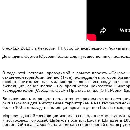
8 ноября 2018 г. в Лектории НРК состоялась лекция: «Результаты 
Докладчик: Сергей Юрьевич Балалаев, путешественник, писатель,
В ходе этой встречи, проводимой в рамках проекта «Сакраль
священной горы Азии Кайлас (Тисе), экспедиции к которой орган
особого почитания для миллиарда человек, исповедующих чет
экспедиция основывалась на практически неизвестной инфор
исследователей (С. Хедин, Свами Пранавананда, Ю.Н. Рерих, Дж.
Большая часть маршрута пролегала по практически не посещае
был закрытой для иностранцев территорией из-за географическ
более 100 лет назад, в настоящее время в регион Великих озёр 
Маршрут данной экспедиции частично совпадал с маршрутами пу
и востоковед Гомбожаб Цыбиков посетил Лхасу и Шигадзе в 189
регион Кайласа. Также было множество пересечений с маршрутом 