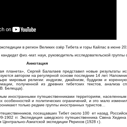
экспедиции в регион Великих озёр Тибета и горы Кайлас в июне 201
 кандидат физ.-мат. наук, руководитель исследовательской групп
Аннотация
ная планета», Сергей Балалаев представил новые результаты и
изуются автором на регулярной основе последние 14 лет. Напомни
ыре мировые религии: индуизм, джайнизм, буддизм и коренную
мации, полученной из древних тибетских текстов, анализа сп
В. Белецца).
мым иностранными путешественниками территориям, населенным к
их особенностей и политических ограничений, и это мало измени
проникают только редкие группы иностранных туристов…
тешественников, посещавших Тибет около 100 ет назад. Российск
9-1902 гг. Экспедиция шведского путешественника Свена Хедина 
Центрально-Азиатской экспедиции Рерихов (1928 г.).