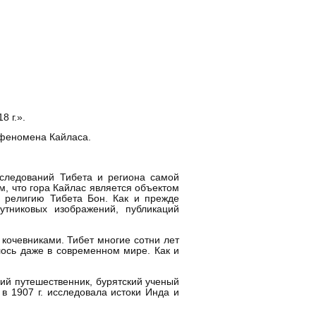
8 г.».
ы феномена Кайласа.
сследований Тибета и региона самой
м, что гора Кайлас является объектом
 религию Тибета Бон. Как и прежде
утниковых изображений, публикаций
очевниками. Тибет многие сотни лет
лось даже в современном мире. Как и
ий путешественник, бурятский ученый
в 1907 г. исследовала истоки Инда и