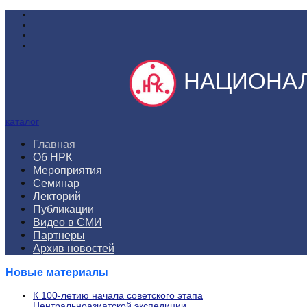
НАЦИОНАЛ
каталог
Главная
Об НРК
Мероприятия
Семинар
Лекторий
Публикации
Видео в СМИ
Партнеры
Архив новостей
Новые материалы
К 100-летию начала советского этапа
Центральноазиатской экспедиции