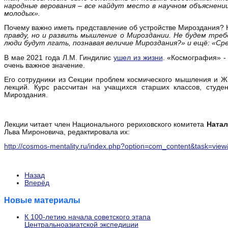
народные верования – все найдут место в научном объяснен
молодых».
Почему важно иметь представление об устройстве Мироздания? Н
правду, но и развить мышление о Мироздании. Не будем тре
люди будут лгать, познавая величие Мироздания?» и ещё: «Сре
В мае 2021 года Л.М. Гиндилис
ушел из жизни
. «Космография» -
очень важное значение.
Его сотрудники из Секции проблем космического мышления и Жи
лекций. Курс рассчитан на учащихся старших классов, студе
Мироздания.
Лекции читает член Национального рериховского комитета
Ната
Льва Мироновича, редактировала их:
http://cosmos-mentality.ru/index.php?option=com_content&task=vie
Назад
Вперёд
Новые материалы
К 100-летию начала советского этапа
Центральноазиатской экспедиции