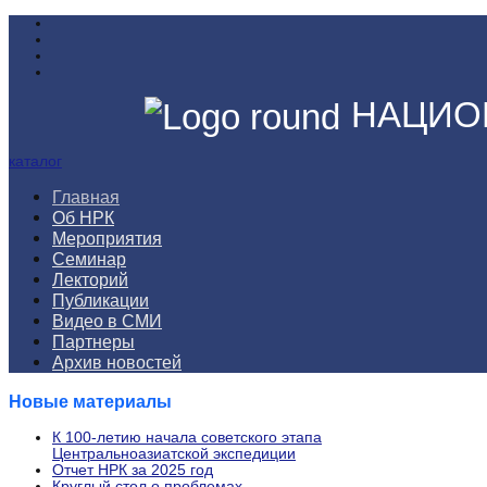
НАЦИО
каталог
Главная
Об НРК
Мероприятия
Семинар
Лекторий
Публикации
Видео в СМИ
Партнеры
Архив новостей
Новые материалы
К 100-летию начала советского этапа
Центральноазиатской экспедиции
Отчет НРК за 2025 год
Круглый стол о проблемах