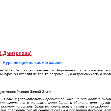
В.Дмитриева)
Курс лекций по космографии
18–2020 гг. был вице-президентом Национального рериховского к
ом курсе он отразил не только современную астрономическую карт
Надземное» Учения Живой Этики:
 из самых увлекательных предметов. Именно она должна включ
знакомить его с основами мироздания и сделать это научно
 постоянно должны быть включены новые научные нахождения. 
огие предметы будут синтезированы в обозрении Космоса. Аст