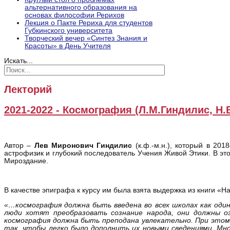
альтернативного образования на
основах философии Рерихов
Лекция о Пакте Рериха для студентов
Губкинского университета
Творческий вечер «Синтез Знания и
Красоты» в День Учителя
Искать...
Лекторий
2021-2022 - Космография (Л.М.Гиндилис, Н.
Автор –
Лев Миронович Гиндилис
(к.ф.-м.н.), который в 20
астрофизик и глубокий последователь Учения Живой Этики. В эт
Мироздание.
В качестве эпиграфа к курсу им была взята выдержка из книги «
«…космография должна быть введена во всех школах как один
люди хотят преобразовать сознание народа, они должны о
космография должна быть преподана увлекательно. При этом
так, чтобы легко было дополнить их новыми сведениями. Мн