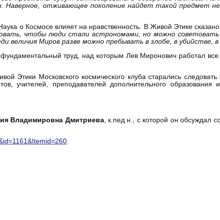
ии. Наверное, отживающее поколение найдет такой предмет н
аука о Космосе влияет на нравственность. В Живой Этике сказано
бовать, чтобы люди стали астрономами, но можно советовать
ди величия Миров разве можно пребывать в злобе, в убийстве, 
 фундаментальный труд, над которым Лев Миронович работал все
вой Этики Московского космического клуба старались следовать
нтов, учителей, преподавателей дополнительного образования 
лия Владимировна Дмитриева
, к.пед.н., с которой он обсуждал 
w&id=1161&Itemid=260
.