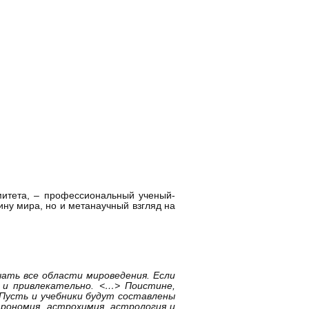
омитета, – профессиональный ученый-
ину мира, но и метанаучный взгляд на
ать все области мироведения. Если
 и привлекательно. <…> Поистине,
Пусть и учебники будут составлены
рономия, астрохимия, астрология и