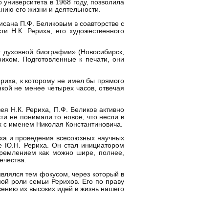
 университета в 1968 году, позволила
нию его жизни и деятельности.
сана П.Ф. Беликовым в соавторстве с
и Н.К. Рериха, его художественного
т духовной биографии» (Новосибирск,
рихом. Подготовленные к печати, они
риха, к которому не имел бы прямого
кой не менее четырех часов, отвечая
я Н.К. Рериха, П.Ф. Беликов активно
ти не понимали то новое, что несли в
х с именем Николая Константиновича.
иха и проведения всесоюзных научных
е Ю.Н. Рериха. Он стал инициатором
тремлением как можно шире, полнее,
ечества.
влялся тем фокусом, через который в
й роли семьи Рерихов. Его по праву
ению их высоких идей в жизнь нашего