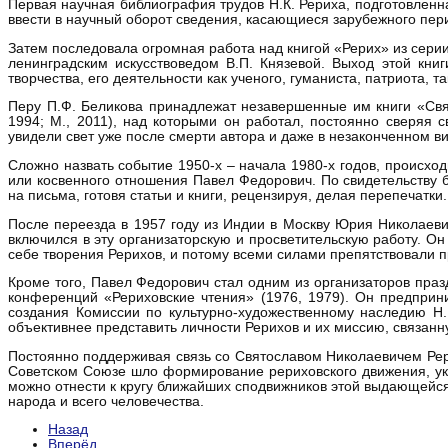
Первая научная библиография трудов Н.К. Рериха, подготовленна
ввести в научный оборот сведения, касающиеся зарубежного пери
Затем последовала огромная работа над книгой «Рерих» из сери
ленинградским искусствоведом В.П. Князевой. Выход этой кни
творчества, его деятельности как ученого, гуманиста, патриота, т
Перу П.Ф. Беликова принадлежат незавершенные им книги «Свято
1994; М., 2011), над которыми он работал, постоянно сверяя 
увидели свет уже после смерти автора и даже в незаконченном 
Сложно назвать событие 1950-х – начала 1980-х годов, происхо
или косвенного отношения Павел Федорович. По свидетельству 
на письма, готовя статьи и книги, рецензируя, делая перепечатки.
После переезда в 1957 году из Индии в Москву Юрия Николаеви
включился в эту организаторскую и просветительскую работу. Он
себе творения Рерихов, и потому всеми силами препятствовали 
Кроме того, Павел Федорович стал одним из организаторов праз
конференций «Рериховские чтения» (1976, 1979). Он предпри
создания Комиссии по культурно-художественному наследию Н.
объективнее представить личности Рерихов и их миссию, связан
Постоянно поддерживая связь со Святославом Николаевичем Рери
Советском Союзе шло формирование рериховского движения, ук
можно отнести к кругу ближайших сподвижников этой выдающейся
народа и всего человечества.
Назад
Вперёд