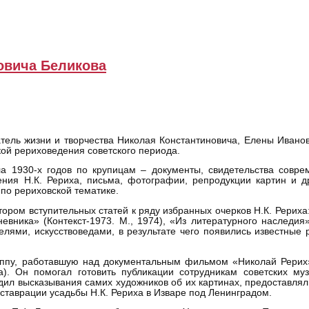
овича Беликова
тель жизни и творчества Николая Константиновича, Елены Ивано
кой рериховедения советского периода.
а 1930-х годов по крупицам – документы, свидетельства соврем
ния Н.К. Рериха, письма, фотографии, репродукции картин и д
по рериховской тематике.
тором вступительных статей к ряду избранных очерков Н.К. Рерих
евника» (Контекст-1973. М., 1974), «Из литературного наследия
ями, искусствоведами, в результате чего появились известные р
уппу, работавшую над документальным фильмом «Николай Рерих
ва). Он помогал готовить публикации сотрудникам советских му
одил высказывания самих художников об их картинах, предоставля
ставрации усадьбы Н.К. Рериха в Изваре под Ленинградом.