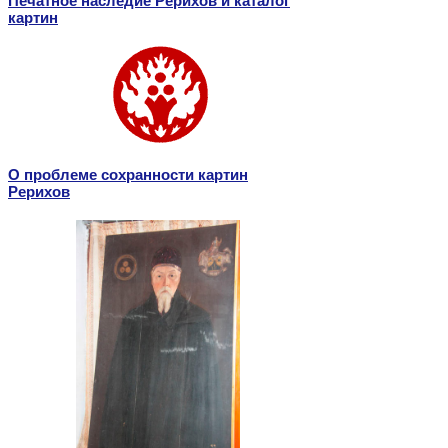
Печатное наследие Рерихов и каталог
картин
О проблеме сохранности картин
Рерихов