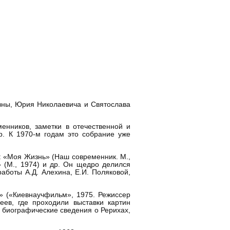
вны, Юрия Николаевича и Святослава
енников, заметки в отечественной и
р. К 1970-м годам это собрание уже
а: «Моя Жизнь» (Наш современник. М.,
» (М., 1974) и др. Он щедро делился
аботы А.Д. Алехина, Е.И. Поляковой,
» («Киевнаучфильм», 1975. Режиссер
зеев, где проходили выставки картин
л биографические сведения о Рерихах,