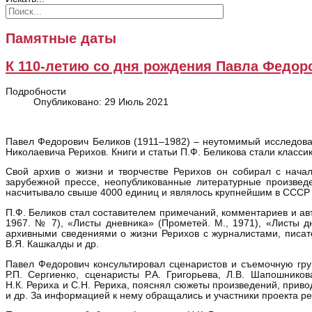
Памятные даты
К 110-летию со дня рождения Павла Федор
Подробности
Опубликовано: 29 Июль 2021
Павел Федорович Беликов (1911–1982) – неутомимый исследова
Николаевича Рерихов. Книги и статьи П.Ф. Беликова стали класси
Свой архив о жизни и творчестве Рерихов он собирал с начал
зарубежной прессе, неопубликованные литературные произведе
насчитывало свыше 4000 единиц и являлось крупнейшим в СССР 
П.Ф. Беликов стал составителем примечаний, комментариев и ав
1967. № 7), «Листы дневника» (Прометей. М., 1971), «Листы дн
архивными сведениями о жизни Рерихов с журналистами, писател
В.Я. Кашкалды и др.
Павел Федорович консультировал сценаристов и съемочную гр
Р.П. Сергиенко, сценаристы Р.А. Григорьева, Л.В. Шапошнико
Н.К. Рериха и С.Н. Рериха, пояснял сюжеты произведений, прив
и др. За информацией к нему обращались и участники проекта ре