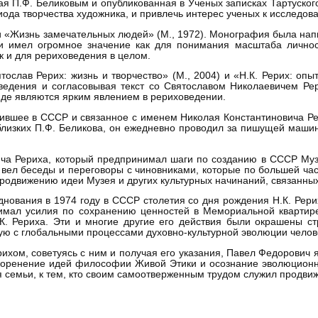
я П.Ф. Беликовым и опубликованная в Ученых записках Тартуского
ода творчества художника, и привлечь интерес ученых к исследова
и «Жизнь замечательных людей» (М., 1972). Монография была напи
ги имел огромное значение как для понимания масштаба личност
ак и для рериховедения в целом.
слав Рерих: жизнь и творчество» (М., 2004) и «Н.К. Рерих: опы
сведения и согласовывая текст со Святославом Николаевичем Ре
виде являются ярким явлением в рериховедении.
дившее в СССР и связанное с именем Николая Константиновича Ре
близких П.Ф. Беликова, он ежедневно проводил за пишущей машин
ча Рериха, который предпринимал шаги по созданию в СССР Музе
 вел беседы и переговоры с чиновниками, которые по большей час
продвижению идеи Музея и других культурных начинаний, связанны
днования в 1974 году в СССР столетия со дня рождения Н.К. Рер
нимал усилия по сохранению ценностей в Мемориальной квартир
К. Рериха. Эти и многие другие его действия были окрашены с
ную с глобальными процессами духовно-культурной эволюции челов
хом, советуясь с ним и получая его указания, Павел Федорович я
оренение идей философии Живой Этики и осознание эволюционно
 семьи, к тем, кто своим самоотверженным трудом служил продвиж