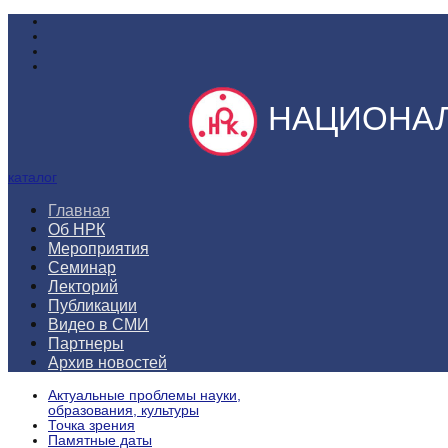
НАЦИОНАЛ
каталог
Главная
Об НРК
Мероприятия
Семинар
Лекторий
Публикации
Видео в СМИ
Партнеры
Архив новостей
Актуальные проблемы науки,
образования, культуры
Точка зрения
Памятные даты