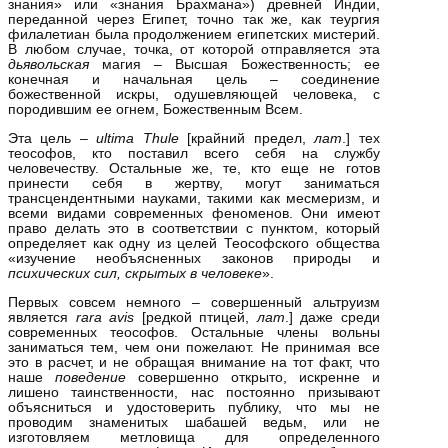
знания» или «знания Брахмана») древней Индии,
переданной через Египет, точно так же, как теургия
филалетиан была продолжением египетских мистерий.
В любом случае, точка, от которой отправляется эта
дьявольская
магия – Высшая Божественность; ее
конечная и начальная цель – соединение
божественной искры, одушевляющей человека, с
породившим ее огнем, Божественным Всем.
Эта цель –
ultima
Thule
[крайний предел,
лат
.] тех
теософов, кто поставил всего себя на службу
человечеству. Остальные же, те, кто еще не готов
принести себя в жертву, могут заниматься
трансцендентными науками, такими как месмеризм, и
всеми видами современных феноменов. Они имеют
право делать это в соответствии с пунктом, который
определяет как одну из целей Теософского общества
«изучение необъясненных законов природы и
психических сил, скрытых в человеке
».
Первых совсем немного – совершенный альтруизм
является
rara
avis
[редкой птицей,
лат
.] даже среди
современных теософов. Остальные члены вольны
заниматься тем, чем они пожелают. Не принимая все
это в расчет, и не обращая внимание на тот факт, что
наше
поведение
совершенно открыто, искренне и
лишено таинственности, нас постоянно призывают
объясниться и удостоверить публику, что мы не
проводим знаменитых шабашей ведьм, или не
изготовляем метловища для определенного