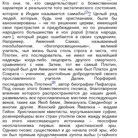
Кто они, те, кто свидетельствует о божественном
характере и реальности того экстатического состояния,
[7]
которое в Индии называется
самадхи
?
Целый ряд
людей, которые, будь они христианами, были бы
канонизированы – не по решению церкви, имеющей
свои пристрастия и предубеждения, но по решению
народного большинства и
vox
populi
[гласа народа,
лат
.], который редко ошибается в своих суждениях.
Например, Аммоний Саккас, называемый
теодидактом
, «богопросвещенным»; великий
учитель, чья жизнь была столь строга и чиста, что
Плотин, его последователь, не имел ни малейшей
надежды когда‑либо лицезреть другого смертного,
сравнимого с ним. Затем, тот же самый Плотин,
который был для Аммония тем же, кем был Платон для
Сократа – учеником, достойным добродетелей своего
прославленного учителя. Далее, Порфирий,
[8]
последователь Плотина
,
автор биографии Пифагора.
Под сенью этого божественного гнозиса, благотворное
влияние которого распространяется до наших дней,
развивались все прославленные мистики последующих
веков, такие как Якоб Бёме, Эммануэль Сведенборг и
многие другие. Женский двойник Ямвлиха – мадам
Гийон. Христианские квиетисты, мусульманские суфии,
розенкрейцеры всех стран утоляли свою жажду водами
из этого неиссякающего источника – теософии
неоплатонизма первых веков христианской эры.
Однако гнозис существовал и до начала этой эры, ибо
он был прямым продолжением
гупта видьи
(«тайного