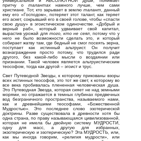
универсальной и АБСОЛЮТНОЙ души, понимает
притчу о
талантах
намного лучше, чем сами
христиане. Тот, кто зарывает в землю
талант
, данный
ему его «Господом», потеряет этот талант, как теряет
его аскет, сокрывший его в своей голове, чтобы «спасти
свою душу» в эгоистическом одиночестве. «Добрый и
верный раб», который удваивает свой капитал,
вырастив урожай для
того, кто не сеял
, потому что у
него не было возможности сделать это, и который
собирает жатву там, где бедный не смог посеять зерна,
поступает как истинный альтруист. Он получит
вознаграждение просто потому, что трудился ради
другого, без какой‑либо мысли о воздаянии или
признании. Такой человек является альтруистическим
теософом, тогда как другой – эгоист и трус.
Свет Путеводной Звезды, к которому прикованы взоры
всех истинных теософов, это тот же свет, к которому во
все века пробивалась плененная человеческая душа.
Это Путеводная Звезда, которая сияет не над земными
морями, но отражается в темных глубинах предвечных
вод безграничного пространства, называемого нами,
как и древнейшими теософами, «Божественной
Мудростью». Это последнее слово эзотерической
доктрины. Разве существовала в древности хотя бы
одна страна, по праву называющаяся цивилизованной,
которая не имела бы двойную систему МУДРОСТИ,
одну для масс, а другую для избранных,
экзотерическую и эзотерическую? Эта МУДРОСТЬ, или,
как мы иногда говорим, «религия мудрости», или