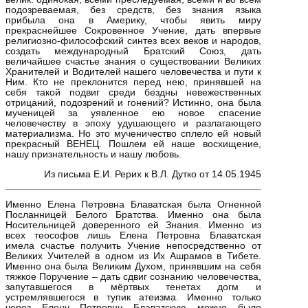
подозреваемая, без средств, без знания языка
прибыла она в Америку, чтобы явить миру
прекраснейшее Сокровенное Учение, дать впервые
религиозно-философский синтез всех веков и народов,
создать международный Братский Союз, дать
величайшее счастье знания о существовании Великих
Хранителей и Водителей нашего человечества и пути к
Ним. Кто не преклонится перед нею, принявшей на
себя такой подвиг среди бездны невежественных
отрицаний, подозрений и гонений? Истинно, она была
мученицей за уявленное ею новое спасение
человечеству в эпоху удушающего и разлагающего
материализма. Но это мученичество сплело ей новый
прекрасный ВЕНЕЦ. Пошлем ей наше восхищение,
нашу признательность и нашу любовь.
Из письма Е.И. Рерих к В.Л. Дутко от 14.05.1945
Именно Елена Петровна Блаватская была Огненной
Посланницей Белого Братства. Именно она была
Носительницей доверенного ей Знания. Именно из
всех теософов лишь Елена Петровна Блаватская
имела счастье получить Учение непосредственно от
Великих Учителей в одном из Их Ашрамов в Тибете.
Именно она была Великим Духом, принявшим на себя
тяжкое Поручение – дать сдвиг сознанию человечества,
запутавшегося в мёртвых тенетах догм и
устремлявшегося в тупик атеизма. Именно только
через Елену Петровну Блаватскую можно было