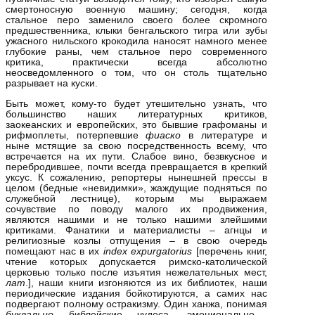
смертоносную военную машину; сегодня, когда
стальное перо заменило своего более скромного
предшественника, клыки бенгальского тигра или зубы
ужасного нильского крокодила наносят намного менее
глубокие раны, чем стальное перо современного
критика, практически всегда абсолютно
неосведомленного о том, что он столь тщательно
разрывает на куски.
Быть может, кому‑то будет утешительно узнать, что
большинство наших литературных критиков,
заокеанских и европейских, это бывшие графоманы и
рифмоплеты, потерпевшие
фиаско
в литературе и
ныне мстящие за свою посредственность всему, что
встречается на их пути. Слабое вино, безвкусное и
перебродившее, почти всегда превращается в крепкий
уксус. К сожалению, репортеры нынешней прессы в
целом (бедные «невидимки», жаждущие подняться по
служебной лестнице), которым мы выражаем
сочувствие по поводу малого их продвижения,
являются нашими и не только нашими злейшими
критиками. Фанатики и материалисты – агнцы и
религиозные козлы отпущения – в свою очередь
помещают нас в их
index
expurgatorius
[перечень книг,
чтение которых допускается римско‑католической
церковью только после изъятия нежелательных мест,
лат
.], наши книги изгоняются из их библиотек, наши
периодические издания бойкотируются, а самих нас
подвергают полному остракизму. Один ханжа, понимая
буквально
библейские чудеса, эмоционально