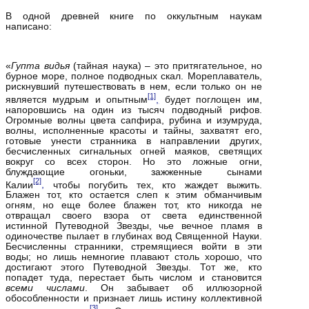
В одной древней книге по оккультным наукам
написано:
«
Гупта видья
(тайная наука) – это притягательное, но
бурное море, полное подводных скал. Мореплаватель,
рискнувший путешествовать в нем, если только он не
[1]
является мудрым и опытным
,
будет поглощен им,
напоровшись на один из тысяч подводный рифов.
Огромные волны цвета сапфира, рубина и изумруда,
волны, исполненные красоты и тайны, захватят его,
готовые унести странника в направлении других,
бесчисленных сигнальных огней маяков, светящих
вокруг со всех сторон. Но это ложные огни,
блуждающие огоньки, зажженные сынами
[2]
Калии
,
чтобы погубить тех, кто жаждет выжить.
Блажен тот, кто остается слеп к этим обманчивым
огням, но еще более блажен тот, кто никогда не
отвращал своего взора от света единственной
истинной Путеводной Звезды, чье вечное пламя в
одиночестве пылает в глубинах вод Священной Науки.
Бесчисленны странники, стремящиеся войти в эти
воды; но лишь немногие плавают столь хорошо, что
достигают этого Путеводной Звезды. Тот же, кто
попадет туда, перестает быть числом и становится
всеми числами
. Он забывает об иллюзорной
обособленности и признает лишь истину коллективной
[3]