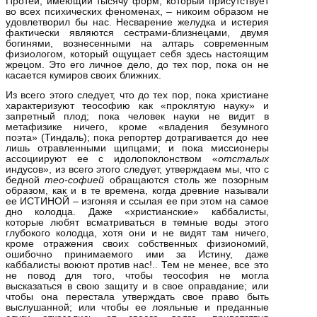
Протей, имеющий тысячу форм, который присутствует
во всех психических феноменах, – никоим образом не
удовлетворил бы нас. Несварение желудка и истерия
фактически являются сестрами‑близнецами, двумя
богинями, вознесенными на алтарь современным
физиологом, который ощущает себя здесь настоящим
жрецом. Это его личное дело, до тех пор, пока он не
касается кумиров своих ближних.
Из всего этого следует, что до тех пор, пока христиане
характеризуют теософию как «проклятую науку» и
запретный плод; пока человек науки не видит в
метафизике ничего, кроме «владения безумного
поэта» (Тиндаль); пока репортер дотрагивается до нее
лишь отравленными щипцами; и пока миссионеры
ассоциируют ее с идолопоклонством «
отсталых
индусов», из всего этого следует, утверждаем мы, что с
бедной
тео‑софией
обращаются столь же позорным
образом, как и в те времена, когда древние называли
ее ИСТИНОЙ – изгоняя и ссылая ее при этом на самое
дно колодца. Даже «христианские» каббалисты,
которые любят всматриваться в темные воды этого
глубокого колодца, хотя они и не видят там ничего,
кроме отражения своих собственных физиономий,
ошибочно принимаемого ими за Истину, даже
каббалисты воюют против нас!.. Тем не менее, все это
не повод для того, чтобы теософия не могла
высказаться в свою защиту и в свое оправдание; или
чтобы она перестала утверждать свое право быть
выслушанной; или чтобы ее лояльные и преданные