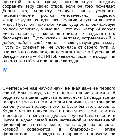
пролитой капли крови, позволяющую каждому
сохранить веру своих отцов, если он того пожелает.
Делая это, человеку следует лишь устранить
паразитические ростки человеческих подделок,
которые душат сегодня все религии и культы во всем
мире. Пусть он признает лишь сущность, одинаковую
во всех религиях, а именно – тот дух, который дарует
жизнь человеку, в коем он обитает, и наделяет его
бессмертием. Пусть каждый человек, устремленный к
добру, найдет свой идеал – свою указующую звезду.
Пусть он следует ей, не уклоняясь от своего пути, и,
вне всякого сомнения, он достигнет «света Путеводной
Звезды» жизни – ИСТИНЫ; неважно, ищет и находит ли
он его в колыбели или на дне колодца.
IV
Смейтесь же над наукой наук, не зная даже ее первого
слова! Нам скажут, что это право наших критиков. Я
рада это слышать. Действительно, если бы люди всегда
говорили только о том, что они понимают, они говорили
бы одну лишь правду, и это не было бы столь забавно.
Когда я читаю написанную в последнее время критику
теософии – пахнущие дурным вкусом банальности и
шутки в адрес самой величественной и возвышенной
философии во всем мире, лишь один из аспектов
которой содержится в благородной этике
филалетиан, – я задаюсь вопросом, понимали ли