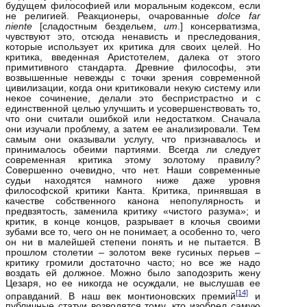
будущем философией или моральным кодексом, если
не религией. Реакционеры, очарованные
dolce
far
niente
[сладостным бездельем,
ит
.] консерватизма,
чувствуют это, отсюда ненависть и преследования,
которые использует их критика для своих целей. Но
критика, введенная Аристотелем, далека от этого
примитивного стандарта. Древние философы, эти
возвышенные невежды с точки зрения современной
цивилизации, когда они критиковали некую систему или
некое сочинение, делали это беспристрастно и с
единственной целью улучшить и усовершенствовать то,
что они считали ошибкой или недостатком. Сначала
они изучали проблему, а затем ее анализировали. Тем
самым они оказывали услугу, что признавалось и
принималось обеими партиями. Всегда ли следует
современная критика этому золотому правилу?
Совершенно очевидно, что нет. Наши современные
судьи находятся намного ниже даже уровня
философской критики Канта. Критика, принявшая в
качестве собственного канона непопулярность и
предвзятость, заменила критику «чистого разума»; и
критик, в конце концов, разрывает в клочья своими
зубами все то, чего он не понимает, а особенно то, чего
он ни в малейшей степени понять и не пытается. В
прошлом столетии – золотом веке гусиных перьев –
критику громили достаточно часто; но все же надо
воздать ей должное. Можно было заподозрить жену
Цезаря, но ее никогда не осуждали, не выслушав ее
[14]
оправданий. В наш век монтионовских премий
и
публичные статуи возводятся тому, кто изобрел самую