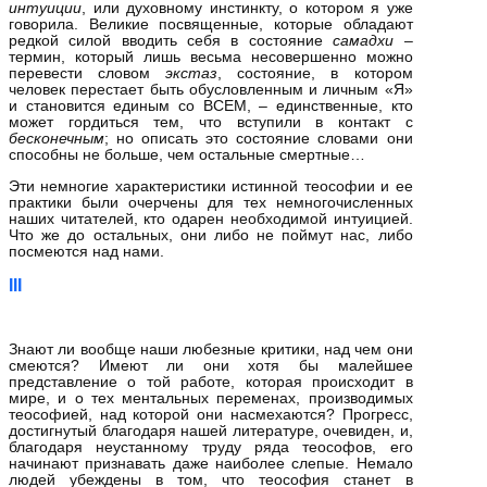
интуиции
, или духовному инстинкту, о котором я уже
говорила. Великие посвященные, которые обладают
редкой силой вводить себя в состояние
самадхи
–
термин, который лишь весьма несовершенно можно
перевести словом
экстаз
, состояние, в котором
человек перестает быть обусловленным и личным «Я»
и становится единым со ВСЕМ, – единственные, кто
может гордиться тем, что вступили в контакт с
бесконечным
; но описать это состояние словами они
способны не больше, чем остальные смертные…
Эти немногие характеристики истинной теософии и ее
практики были очерчены для тех немногочисленных
наших читателей, кто одарен необходимой интуицией.
Что же до остальных, они либо не поймут нас, либо
посмеются над нами.
III
Знают ли вообще наши любезные критики, над чем они
смеются? Имеют ли они хотя бы малейшее
представление о той работе, которая происходит в
мире, и о тех ментальных переменах, производимых
теософией, над которой они насмехаются? Прогресс,
достигнутый благодаря нашей литературе, очевиден, и,
благодаря неустанному труду ряда теософов, его
начинают признавать даже наиболее слепые. Немало
людей убеждены в том, что теософия станет в