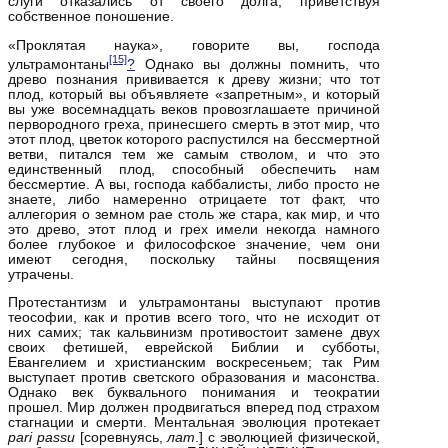
слуги отказались от своего долга, приветствуя
собственное поношение.
«Проклятая наука», говорите вы, господа
[15]
ультрамонтаны
?
Однако вы должны помнить, что
древо познания прививается к древу жизни; что тот
плод, который вы объявляете «запретным», и который
вы уже восемнадцать веков провозглашаете причиной
первородного греха, принесшего смерть в этот мир, что
этот плод, цветок которого распустился на бессмертной
ветви, питался тем же самым стволом, и что это
единственный плод, способный обеспечить нам
бессмертие. А вы, господа каббалисты, либо просто не
знаете, либо намеренно отрицаете тот факт, что
аллегория о земном рае столь же стара, как мир, и что
это древо, этот плод и грех имели некогда намного
более глубокое и философское значение, чем они
имеют сегодня, поскольку тайны посвящения
утрачены.
Протестантизм и ультрамонтаны выступают против
теософии, как и против всего того, что не исходит от
них самих; так кальвинизм противостоит замене двух
своих фетишей, еврейской Библии и субботы,
Евангелием и христианским воскресеньем; так Рим
выступает против светского образования и масонства.
Однако век буквального понимания и теократии
прошел. Мир должен продвигаться вперед под страхом
стагнации и смерти. Ментальная эволюция протекает
pari
passu
[соревнуясь,
лат
.] с эволюцией физической,