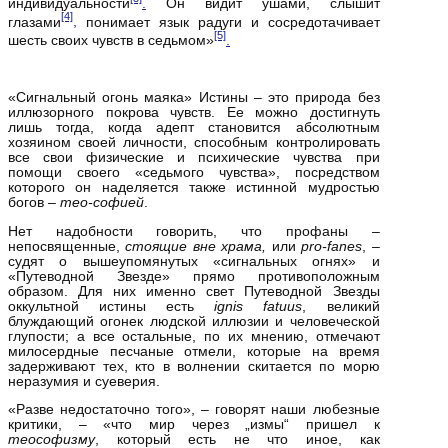
индивидуальности
.
Он видит ушами, слышит
[4]
глазами
,
понимает язык радуги и сосредотачивает
[5]
шесть своих чувств в седьмом»
.
«Сигнальный огонь маяка» Истины – это природа без
иллюзорного покрова чувств. Ее можно достигнуть
лишь тогда, когда адепт становится абсолютным
хозяином своей личности, способным контролировать
все свои физические и психические чувства при
помощи своего «седьмого чувства», посредством
которого он наделяется также истинной мудростью
богов –
тео‑софией
.
Нет надобности говорить, что профаны –
непосвященные,
стоящие вне храма,
или
pro‑
fanes
, –
судят о вышеупомянутых «сигнальных огнях» и
«Путеводной Звезде» прямо противоположным
образом. Для них именно свет Путеводной Звезды
оккультной истины есть
ignis
fatuus
, великий
блуждающий огонек людской иллюзии и человеческой
глупости; а все остальные, по их мнению, отмечают
милосердные песчаные отмели, которые на время
задерживают тех, кто в волнении скитается по морю
неразумия и суеверия.
«Разве недостаточно того», – говорят наши любезные
критики, – «что мир через „измы“ пришел к
теософизму
, который есть не что иное, как