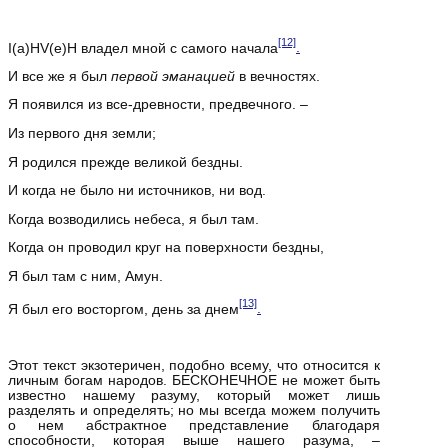
[12]
I(a)HV(e)H владел мной с самого начала
.
И все же я был
первой эманацией
в вечностях.
Я появился из все‑древности, предвечного. –
Из первого дня земли;
Я родился прежде великой бездны.
И когда не было ни источников, ни вод.
Когда возводились небеса, я был там.
Когда он проводил круг на поверхности бездны,
Я был там с ним, Амун.
[13]
Я был его восторгом, день за днем
.
Этот текст экзотеричен, подобно всему, что относится к
личным богам народов. БЕСКОНЕЧНОЕ не может быть
известно нашему разуму, который может лишь
разделять и определять; но мы всегда можем получить
о нем абстрактное представление благодаря
способности, которая выше нашего разума, –