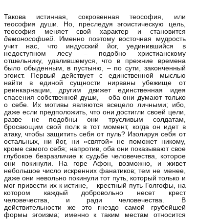
Такова истинная, сокровенная теософия, или
теософия души. Но, преследуя эгоистическую цель,
теософия меняет свой характер и становится
демонософией
. Именно поэтому восточная мудрость
учит нас, что индусский йог, уединившийся в
недоступном лесу – подобно христианскому
отшельнику, удалившемуся, что в прежние времена
было обыденным, в пустыню, – по сути, законченный
эгоист. Первый действует с единственной мыслью
найти в единой сущности нирваны убежище от
реинкарнации, другим движет единственная идея
спасения собственной души, – оба они думают только
о себе. Их мотивы являются всецело личными; ибо,
даже если предположить, что они достигли своей цели,
разве не подобны они трусливым солдатам,
бросающим свой полк в тот момент, когда он идет в
атаку, чтобы защитить себя от пуль? Изолируя себя от
остальных, ни йог, ни «святой» не поможет никому,
кроме самого себя; напротив, оба они показывают свое
глубокое безразличие к судьбе человечества, которое
они покинули. На горе Афон, возможно, и живет
небольшое число искренних фанатиков; тем не менее,
даже они невольно покинули тот путь, который только и
мог привести их к истине, – крестный путь Голгофы, на
котором каждый добровольно несет крест
человечества, и ради человечества. В
действительности же это гнездо самой грубейшей
формы эгоизма; именно к таким местам относится