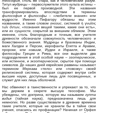
теософия
, столь же стара, как и человеческий разум.
Титул
мудрецы
– первослужители этого культа истины –
был ее первой производной. Эти названия
трансформировались впоследствии в термины
философия
и
философы
– «любители знания» или
мудрости. Именно Пифагору обязаны мы этим
названием, а также словом
гнозис
, системой ἡ γνω̑σις
τω̑ν ό̓ντων, «познания вещей такими, какие они есть»,
или их сущности, сокрытой за внешним обликом. Этим
именем, столь благородным и точным, все учителя
древности обозначали совокупность человеческого и
божественного знания. Мудрецы и брахманы Индии,
маги Халдеи и Персии, иерофанты Египта и Аравии,
пророки, или
нэвиим
, Иудеи и Израиля, а также
философы Греции и Рима, все они выделяли два
подразделения в этой особой науке –
эзотерическое
,
или истинное, и
экзотерическое
, скрытое при помощи
символов. До наших дней еврейские раввины называют
термином
Меркава
«тело» или «повозку» своей
религиозной системы, которая содержит внутри себя
высшие науки, доступные лишь для посвященных, и
служит для них лишь оболочкой.
Нас обвиняют в таинственности и упрекают за то, что
мы держим в секрете высшую теософию. Мы
убеждены, что доктрина, которую мы называем
гупта
видья
(тайная наука), предназначена лишь для
немногих. Но разве существовали в древние времена
такие учителя, которые не хранили бы в тайне свои
учения, опасаясь их профанации? Начиная от Орфея