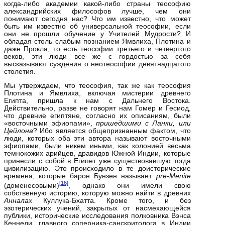
когда‑либо академии какой‑либо страны теософию
александрийских философов лучше, чем они
понимают сегодня нас? Что им известно, что может
быть им известно об универсальной теософии, если
они не прошли обучение у Учителей Мудрости? И
обладая столь слабым познанием Ямвлиха, Плотина и
даже Прокла, то есть теософии третьего и четвертого
веков, эти люди все же с гордостью за себя
высказывают суждения о неотеософии девятнадцатого
столетия.
Мы утверждаем, что теософия, так же как теософия
Плотина и Ямвлиха, включая мистерии древнего
Египта, пришла к нам с Дальнего Востока.
Действительно, разве не говорят нам Гомер и Гесиод,
что древние египтяне, согласно их описаниям, были
«восточными эфиопами»,
пришедшими с Ланки, или
Цейлона
? Ибо является общепризнанным фактом, что
люди, которых оба эти автора называют восточными
эфиопами, были никем иными, как колонией весьма
темнокожих арийцев, дравидов Южной Индии, которые
принесли с собой в Египет уже существовавшую тогда
цивилизацию. Это происходило в те доисторические
времена, которые барон Бунзен называет
pre‑
Menite
[16]
(доменесовыми)
,
однако они имели свою
собственную историю, которую можно найти в древних
Анналах
Куллука‑Бхатта. Кроме того, и без
эзотерических учений, закрытых от насмехающейся
публики, исторические исследования полковника Вэнса
Кеннеди, главного соперника‑санскритолога в Индии