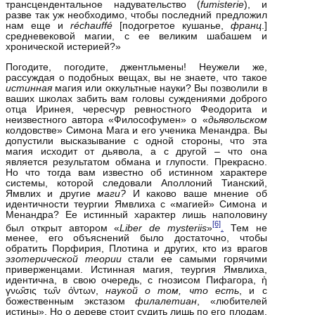
трансцендентальное надувательство (
fumisterie
), и
разве так уж необходимо, чтобы последний предложил
нам еще и
ré
chauffé
[подогретое кушанье,
франц
.]
средневековой магии, с ее великим шабашем и
хронической истерией?»
Погодите, погодите, джентльмены! Неужели же,
рассуждая о подобных вещах, вы не знаете, что такое
истинная
магия или оккультные науки? Вы позволили в
ваших школах забить вам головы суждениями доброго
отца Иринея, чересчур ревностного Феодорита и
неизвестного автора «Философумен» о «
дьявольском
колдовстве» Симона Мага и его ученика Менандра. Вы
допустили высказывание с одной стороны, что эта
магия исходит от дьявола, а с другой – что она
является результатом обмана и глупости. Прекрасно.
Но что тогда вам известно об истинном характере
системы, которой следовали Аполлоний Тианский,
Ямвлих и другие
маги?
И каково ваше мнение об
идентичности теургии Ямвлиха с «магией» Симона и
Менандра? Ее истинный характер лишь наполовину
[6]
был открыт автором «
Liber
de
mysteriis
»
.
Тем не
менее, его объяснений было достаточно, чтобы
обратить Порфирия, Плотина и других, кто из врагов
эзотерической теории
стали ее самыми горячими
приверженцами. Истинная магия, теургия Ямвлиха,
идентична, в свою очередь, с гнозисом Пифагора, ἡ
γνω̑σις τω̑ν ό̓ντων,
наукой о том, что есть
, и с
божественным экстазом
филалетиан
, «любителей
истины». Но о дереве стоит судить лишь по его плодам.