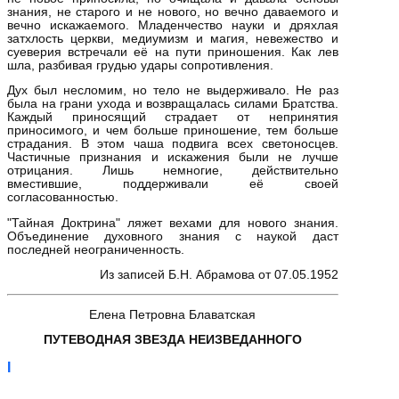
знания, не старого и не нового, но вечно даваемого и
вечно искажаемого. Младенчество науки и дряхлая
затхлость церкви, медиумизм и магия, невежество и
суеверия встречали её на пути приношения. Как лев
шла, разбивая грудью удары сопротивления.
Дух был несломим, но тело не выдерживало. Не раз
была на грани ухода и возвращалась силами Братства.
Каждый приносящий страдает от непринятия
приносимого, и чем больше приношение, тем больше
страдания. В этом чаша подвига всех светоносцев.
Частичные признания и искажения были не лучше
отрицания. Лишь немногие, действительно
вместившие, поддерживали её своей
согласованностью.
"Тайная Доктрина" ляжет вехами для нового знания.
Объединение духовного знания с наукой даст
последней неограниченность.
Из записей Б.Н. Абрамова от 07.05.1952
Елена Петровна Блаватская
ПУТЕВОДНАЯ ЗВЕЗДА НЕИЗВЕДАННОГО
I