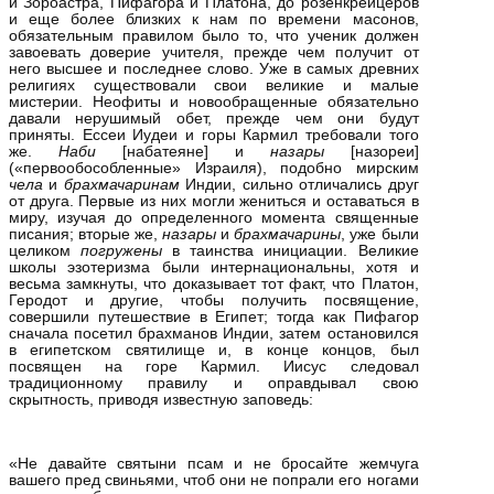
и Зороастра, Пифагора и Платона, до розенкрейцеров
и еще более близких к нам по времени масонов,
обязательным правилом было то, что ученик должен
завоевать доверие учителя, прежде чем получит от
него высшее и последнее слово. Уже в самых древних
религиях существовали свои великие и малые
мистерии. Неофиты и новообращенные обязательно
давали нерушимый обет, прежде чем они будут
приняты. Ессеи Иудеи и горы Кармил требовали того
же.
Наби
[набатеяне] и
назары
[назореи]
(«первообособленные» Израиля), подобно мирским
чела
и
брахмачаринам
Индии, сильно отличались друг
от друга. Первые из них могли жениться и оставаться в
миру, изучая до определенного момента священные
писания; вторые же,
назары
и
брахмачарины
, уже были
целиком
погружены
в таинства инициации. Великие
школы эзотеризма были интернациональны, хотя и
весьма замкнуты, что доказывает тот факт, что Платон,
Геродот и другие, чтобы получить посвящение,
совершили путешествие в Египет; тогда как Пифагор
сначала посетил брахманов Индии, затем остановился
в египетском святилище и, в конце концов, был
посвящен на горе Кармил. Иисус следовал
традиционному правилу и оправдывал свою
скрытность, приводя известную заповедь:
«Не давайте святыни псам и не бросайте жемчуга
вашего пред свиньями, чтоб они не попрали его ногами