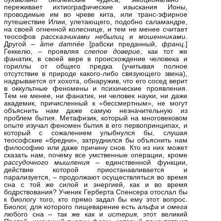
переживает ихтиографические изыскания Ионы,
проводимые им во чреве кита, или транс‑эфирное
путешествие Илии, улетающего, подобно саламандре,
на своей огненной колеснице, и тем не менее считает
теософов
рассказчиками небылиц
и
мошенниками
.
Другой –
â
me
damné
e
[рабски преданный,
франц
.]
Геккелю, – проявляя
слепое доверие
, как тот же
фанатик, в своей вере в происхождение человека и
гориллы от общего предка (учитывая полное
отсутствие в природе какого‑либо связующего звена),
надрывается от хохота, обнаружив, что его сосед верит
в оккультные феномены и психические проявления.
Тем не менее, ни фанатик, ни человек науки, ни даже
академик, причисленный к «бессмертным», не могут
объяснить нам даже самую незначительную из
проблем бытия. Метафизик, который на многовековом
опыте изучал феномен бытия в его первопринципах, и
который с сожалением улыбнулся бы, слушая
теософские «бредни», затруднился бы объяснить нам
философию или даже причину снов. Кто из них может
сказать нам, почему все умственные операции, кроме
рассудочного мышления
– единственной функции,
действие которой приостанавливается и
парализуется, – продолжают осуществляться во время
сна с той же силой и энергией, как и во время
бодрствования? Ученик Герберта Спенсера отослал бы
к биологу того, кто прямо задал бы ему этот вопрос.
Биолог, для которого пищеварение есть
альфа
и
омега
любого сна – так же как и
истерия
, этот великий