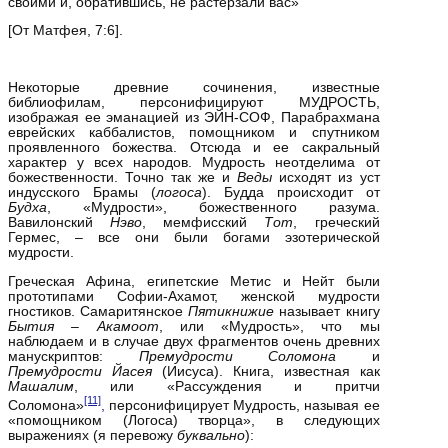
своими и, обратившись, не растерзали вас»
[От Матфея, 7:6].
Некоторые древние сочинения, известные
библиофилам, персонифицируют МУДРОСТЬ,
изображая ее эманацией из ЭЙН‑СОФ, Парабрахмана
еврейских каббалистов, помощником и спутником
проявленного божества. Отсюда и ее сакральный
характер у всех народов. Мудрость неотделима от
божественности. Точно так же и
Веды
исходят из уст
индусского Брамы (
логоса
). Будда происходит от
Будха
, «Мудрости», божественного разума.
Вавилонский
Нэво
, мемфисский
Тот
, греческий
Гермес, – все они были богами эзотерической
мудрости.
Греческая Афина, египетские Метис и Нейт были
прототипами Софии‑Ахамот, женской мудрости
гностиков. Самаритянское
Пятикнижие
называет книгу
Бытия – Акамоот
, или «Мудрость», что мы
наблюдаем и в случае двух фрагментов очень древних
манускриптов:
Премудрости Соломона
и
Премудрости Йасея
(Иисуса). Книга, известная как
Машалим
, или «Рассуждения и притчи
[11]
Соломона»
,
персонифицирует Мудрость, называя ее
«помощником (Логоса) творца», в следующих
выражениях (я перевожу
буквально
):