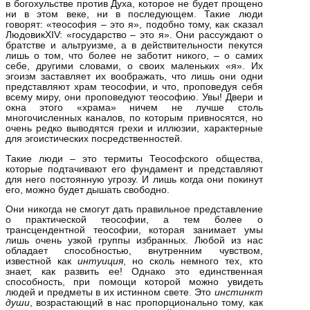
в богохульстве против Духа, которое не будет прощено
ни в этом веке, ни в последующем. Такие люди
говорят: «теософия – это я», подобно тому, как сказал
ЛюдовикXIV: «государство – это я». Они рассуждают о
братстве и альтруизме, а в действительности пекутся
лишь о том, что более не заботит никого, – о самих
себе, другими словами, о своих маленьких «я». Их
эгоизм заставляет их воображать, что лишь они одни
представляют храм теософии, и что, проповедуя себя
всему миру, они проповедуют теософию. Увы! Двери и
окна этого «храма» ничем не лучше столь
многочисленных каналов, по которым привносятся, но
очень редко выводятся грехи и иллюзии, характерные
для эгоистических посредственностей.
Такие люди – это термиты Теософского общества,
которые подтачивают его фундамент и представляют
для него постоянную угрозу. И лишь когда они покинут
его, можно будет дышать свободно.
Они никогда не смогут дать правильное представление
о практической теософии, а тем более о
трансцендентной теософии, которая занимает умы
лишь очень узкой группы избранных. Любой из нас
обладает способностью, внутренним чувством,
известной как
интуиция
, но сколь немного тех, кто
знает, как развить ее! Однако это единственная
способность, при помощи которой можно увидеть
людей и предметы в их истинном свете. Это
инстинкт
души
, возрастающий в нас пропорционально тому, как