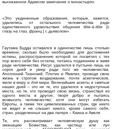
высказанное Адамсом замечание о монастырях:
«Это уединенные образования, которые, кажется,
удалились от остального человечества ради
единственного удовольствия общения
tê
te‑à‑
tê
te
[с
глазу на глаз,
франц
.] с дьяволом».
Гаутама Будда оставался в одиночестве лишь столько
времени, сколько было необходимо для достижения
истины, распространению которой он посвятил с тех
пор всего себя без остатка, питаясь подаянием и живя
ради человечества. Иисус удалился в пустыню лишь на
сорок дней и умер ради того же человечества.
Аполлоний Тианский, Плотин и Ямвлих, проводя свою
жизнь в строгом воздержании, почти аскетическом,
жили в миру и
для
мира. Величайшие аскеты и
святые
наших дней – это не те, кто удалился в недоступные
места, но те, кто проводит свою жизнь, странствуя из
одного места в другое, творя добро и пытаясь
возвысить человечество; хотя они могут избегать
Европы, а также тех цивилизованных стран, где никто
не видит и не слышит никого, кроме самого себя,
стран, разделенных на два лагеря – Каина и Авеля.
Те, кто рассматривает человеческую душу как
эманацию Божества, как частицу или луч