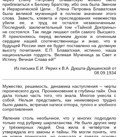
приблизиться к Белому Братству, ибо она была Звеном
в Иерархической Цепи... Елена Петровна Блаватская
была великой мученицей в полном значении этого
слова. Зависть, клевета и преследования невежества
убили ее, и труд ее остался незаконченным.
Последний, заключительный том «Тайной Доктрины»
не состоялся. Так люди лишают себя самого Высшего.
Я преклоняюсь перед великим духом и огненным
сердцем нашей соотечественницы и знаю, что в
будущей России имя ее будет поставлено на должную
высоту почитания. Е.П. Блаватская, истинно, наша
национальная гордость. Великая Мученица за Свет и
Истину. Вечная Слава ей!"
Из письма Е.И. Рерих к В.А. Дукшта-Дукшинской от
08.09.1934
Мужество, решимость, динамика наступления – черты
героического духа. Проникновение в глубины тайн. Она
дала только часть того, что знала. Многое унесла с
собой. Нельзя представить, как неимоверно трудно
было давать, встречая натиск отпора, тупого и злобного
сопротивления.
Явление столь необычное, что у многих подходило
только под рубрику шарлатанства. Не было других мер
у трёхмерных людей. Она жила в четвёртом и
утверждала его законы и тайны. Не могли понять, что
не новое приносила, но очищала и давала основы