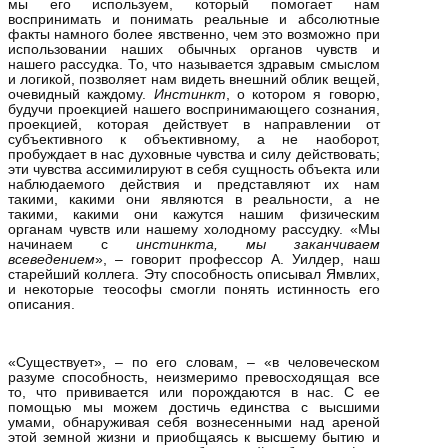
мы его используем, который помогает нам
воспринимать и понимать реальные и абсолютные
факты намного более явственно, чем это возможно при
использовании наших обычных органов чувств и
нашего рассудка. То, что называется здравым смыслом
и логикой, позволяет нам видеть внешний облик вещей,
очевидный каждому.
Инстинкт
, о котором я говорю,
будучи проекцией нашего воспринимающего сознания,
проекцией, которая действует в направлении от
субъективного к объективному, а не наоборот,
пробуждает в нас духовные чувства и силу действовать;
эти чувства ассимилируют в себя сущность объекта или
наблюдаемого действия и представляют их нам
такими, какими они являются в реальности, а не
такими, какими они кажутся нашим физическим
органам чувств или нашему холодному рассудку. «Мы
начинаем с
инстинкта, мы заканчиваем
всеведением
», – говорит профессор А. Уилдер, наш
старейший коллега. Эту способность описывал Ямвлих,
и некоторые теософы смогли понять истинность его
описания.
«Существует», – по его словам, – «в человеческом
разуме способность, неизмеримо превосходящая все
то, что прививается или порождаются в нас. С ее
помощью мы можем достичь единства с высшими
умами, обнаруживая себя вознесенными над ареной
этой земной жизни и приобщаясь к высшему бытию и