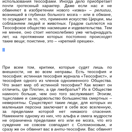
использования теософами. Иногда дело приобретает
почти гротескный характер. Даже если нас и не
обвиняют в изобретении нового «изма» –
религии
,
возникшей в глубинах больного мозга – или в обмане,
то осуждают за то, что, применяя искусство Цирцеи, мы
соблазняем людей и животных. Градом сыплются на
Теософское общество насмешки и издевательства. Тем
не менее, оно стоит непоколебимо уже четырнадцать
лет, на протяжении которых постоянно происходят
такие вещи; поистине, это – «крепкий орешек».
II
При всем том, критики, которые судят лишь по
внешности, не во всем неправы. Есть теософия и
теософия: истинная теософия журнала «Теософист», и
теософия одного из членов одноименного Общества.
Что знает мир об истинной теософии? Как может он
отличить, где Плотин, а где лжебратья? Их в Обществе
намного больше, чем оно того заслуживает. Эгоизм,
тщеславие и самодовольство большинства смертных –
невероятны. Существуют такие люди, для которых их
маленькая
персона
заключает в себе всю вселенную,
за пределами которой нет никакого спасения.
Намекните одному из них, что альфа и омега мудрости
не ограничена пределами его или ее мозга, что его
суждение не совсем совпадает с Соломоновым, и
сразу же он обвинит вас в
анти‑
теософии. Вас обвинят