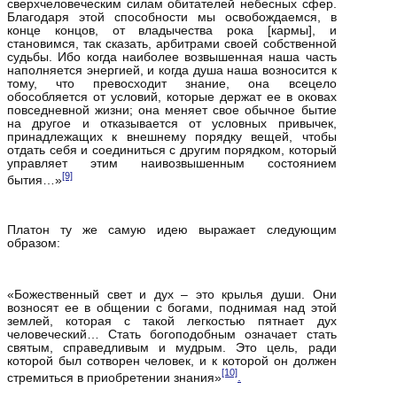
сверхчеловеческим силам обитателей небесных сфер.
Благодаря этой способности мы освобождаемся, в
конце концов, от владычества рока [кармы], и
становимся, так сказать, арбитрами своей собственной
судьбы. Ибо когда наиболее возвышенная наша часть
наполняется энергией, и когда душа наша возносится к
тому, что превосходит знание, она всецело
обособляется от условий, которые держат ее в оковах
повседневной жизни; она меняет свое обычное бытие
на другое и отказывается от условных привычек,
принадлежащих к внешнему порядку вещей, чтобы
отдать себя и соединиться с другим порядком, который
управляет этим наивозвышенным состоянием
[9]
бытия…»
Платон ту же самую идею выражает следующим
образом:
«Божественный свет и дух – это крылья души. Они
возносят ее в общении с богами, поднимая над этой
землей, которая с такой легкостью пятнает дух
человеческий… Стать богоподобным означает стать
святым, справедливым и мудрым. Это цель, ради
которой был сотворен человек, и к которой он должен
[10]
стремиться в приобретении знания»
.