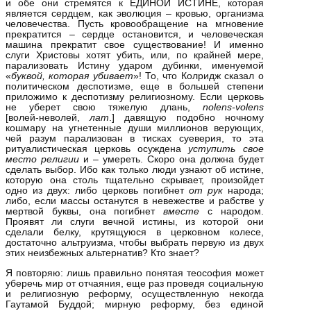
и обе они стремятся к ЕДИНОЙ ИСТИНЕ, которая
является сердцем, как эволюция – кровью, организма
человечества. Пусть кровообращение на мгновение
прекратится – сердце остановится, и человеческая
машина прекратит свое существование! И именно
слуги Христовы хотят убить, или, по крайней мере,
парализовать Истину ударом дубинки, именуемой
«
буквой, которая убивает
»! То, что Колридж сказал о
политическом деспотизме, еще в большей степени
приложимо к деспотизму религиозному. Если церковь
не уберет свою тяжелую длань,
nolens‑
volens
[волей‑неволей,
лат
.] давящую подобно ночному
кошмару на угнетенные души миллионов верующих,
чей разум парализован в тисках суеверия, то эта
ритуалистическая церковь осуждена
уступить свое
место религии
и – умереть. Скоро она должна будет
сделать выбор. Ибо как только люди узнают об истине,
которую она столь тщательно скрывает, произойдет
одно из двух: либо церковь погибнет
от рук
народа;
либо, если массы останутся в невежестве и рабстве у
мертвой буквы, она погибнет
вместе
с народом.
Проявят ли слуги вечной истины, из которой они
сделали белку, крутящуюся в церковном колесе,
достаточно альтруизма, чтобы выбрать первую из двух
этих неизбежных альтернатив? Кто знает?
Я повторяю: лишь правильно понятая теософия может
уберечь мир от отчаяния, еще раз проведя социальную
и религиозную реформу, осуществленную некогда
Гаутамой Буддой; мирную реформу, без единой