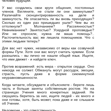
человек будущий.
У вас создались свои круги общения, постоянных
членов. Взгляните, не стали ли они замкнутыми?
Различайте сконцентрированность на деле и
замкнутость. Не опасаетесь ли вы вновь приходящих?
Сколько из один раз пришедших ушли? Чем вы их
оттолкнули? Молчанием? Рассеянностью?
Невниманием? Занятостью? Усердной проповедью?
Или не спросили, нужна ли ваша помощь?..
Расточительность вас же лишила помощников. Что с
этими людьми теперь?
Для вас нет чужих, независимо от веры как созвучной
формы Пути. Хотя они вас могут считать чужими. Если
разошлись - вы лично не нашли общий язык. Ищите,
что ими движет - и найдете ключ.
Против возражений: есть мера - открытое сердце. Оно
никогда не солжет. Обмануть могут рассудок, эмоции,
страсть, пусть даже в форме сиюминутной
неуравновешенности.
Когда читаете, обсуждаете и объясняете - берете лишь
часть и больше заняты собственным ростом. Но на
страницах Учения много конкретных заданий. Не
смущаясь беритесь за них, ищите людей - их много и
они готовы, хотя, быть может, пока даже и не слышали
об Учении.
Недоверие - это ответственность.