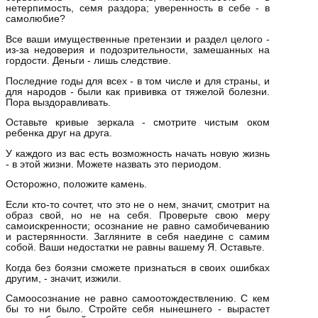
нетерпимость, семя раздора; уверенность в себе - в
самолюбие?
Все ваши имущественные претензии и раздел целого -
из-за недоверия и подозрительности, замешанных на
гордости. Деньги - лишь следствие.
Последние годы для всех - в том числе и для страны, и
для народов - были как прививка от тяжелой болезни.
Пора выздоравливать.
Оставьте кривые зеркала - смотрите чистым оком
ребенка друг на друга.
У каждого из вас есть возможность начать новую жизнь
- в этой жизни. Можете назвать это периодом.
Осторожно, положите камень.
Если кто-то сочтет, что это не о нем, значит, смотрит на
образ свой, но не на себя. Проверьте свою меру
самоискренности; осознание не равно самобичеванию
и растерянности. Загляните в себя наедине с самим
собой. Ваши недостатки не равны вашему Я. Оставьте.
Когда без боязни сможете признаться в своих ошибках
другим, - значит, изжили.
Самоосознание не равно самоотождествлению. С кем
бы то ни было. Стройте себя нынешнего - вырастет