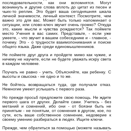
последовательности, как они вспомнятся. Могут
возникнуть и другие слова вплоть до цитат из песен и
чьих-то реплик. Это будет ваша сегодняшняя шкала
личной значимости, личный контекст. Посмотрите, чем
важно это для вас. Может быть только напоминает о
ситуации, или слово-ключ звучит очень громко? Откуда
это, какие мысли и чувства рождаются? Так поймете
место Учения в вас самих. Представьте, - если уже
умеете, - что звучит в вашем собеседнике и - главное, -
почему. Это - о трудности взаимопонимания и поиске
общего языка. Даже среди единомышленников.
Не поймете друг друга и пройдете мимо как чужие, и
ничему не научите, если не будете уважать искру света
в каждом человеке.
Поучать не равно - учить. Объясняйте, как ребенку. С
высоты и свысока - не одно и то же.
Не бойтесь возвращаться туда, где получали отказ.
Немногие умеют услышать с первого раза.
Но прежде просьб предложите свою помощь. Не ждите
первого шага от других. Делайте сами. Учитесь - без
метаний и сомнений, ибо они - от боязни быть не
принятым - не понятым, от сомнения в другом, кое, по
сути, есть ваше собственное сомнение, недоверие к
своему умению разбираться в людях. Ищите ключи.
Прежде, чем обратиться за помощью (можете называть