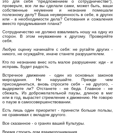
это для себя "предложением о сотрудничестве"),
проверьте, все ли вы сделали сами, может быть, ваши
собственные неумение и незнание помешали
полезному делу? Ваша неуверенность в себе, в других
или - в необходимости дела? Сетования и сожаления
вместо продумывания плана?
Сотрудничество не должно взваливать ношу на одну из
сторон. В этом неуважение к другому. Проверяйте
себя.
Любую оценку начинайте с себя: не ругайте других -
никого, не осуждайте, иначе станете разрушителем.
Кто по незнанию внес хоть малое разрушение: иди - и
исправь. Будет радость.
Встречное движение - один из основных законов
мироздания. Не нарушайте. Прежде чем
присоединиться, вновь спросите себя - не другого, -
выдержите ли? Отстанете - не беда. Главное - не
сбежать. Из доброжелательной паузы, длиною в миг
или в год, вырастет стремление к движению. Не говорю
о паузе в самосовершенствовании.
Есть лишь один приоритет - принести больше пользы,
не сравнивая с вкладом другого.
Все сказанное - о гранях вашей Культуры.
Время строить дом взаимопонимания.