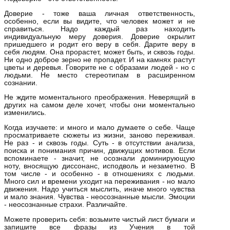
Доверие - тоже ваша личная ответственность,
особенно, если вы видите, что человек может и не
справиться. Надо каждый раз находить
индивидуальную меру доверия. Доверие окрылит
пришедшего и родит его веру в себя. Дарите веру в
себя людям. Она прорастет, может быть, и сквозь годы.
Ни одно доброе зерно не пропадет. И на камнях растут
цветы и деревья. Говорите не с образами людей - но с
людьми. Не место стереотипам в расширенном
сознании.
Не ждите моментального преображения. Неверящий в
других на самом деле хочет, чтобы они моментально
изменились.
Когда изучаете: и много и мало думаете о себе. Чаще
просматриваете сюжеты из жизни, заново переживая.
Не раз - и сквозь годы. Суть - в отсутствии анализа,
поиска и понимания причин, движущих мотивов. Если
вспоминаете - значит, не осознали доминирующую
ноту, вносящую диссонанс, исподволь и незаметно. В
том числе - и особенно - в отношениях с людьми.
Много сил и времени уходит на переживания - но мало
движения. Надо учиться мыслить, иначе много чувства
и мало знания. Чувства - неосознанные мысли. Эмоции
- неосознанные страхи. Различайте.
Можете проверить себя: возьмите чистый лист бумаги и
запишите все фразы из Учения в той