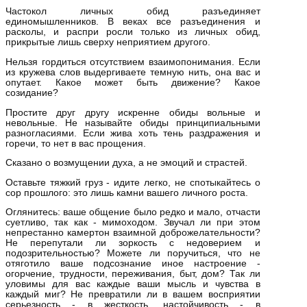
Частокол личных обид разъединяет
единомышленников. В веках все разъединения и
расколы, и распри росли только из личных обид,
прикрытые лишь сверху неприятием другого.
Нельзя гордиться отсутствием взаимопонимания. Если
из кружева слов выдергиваете темную нить, она вас и
опутает. Какое может быть движение? Какое
созидание?
Простите друг другу искренне обиды вольные и
невольные. Не называйте обиды принципиальными
разногласиями. Если жива хоть тень раздражения и
горечи, то нет в вас прощения.
Сказано о возмущении духа, а не эмоций и страстей.
Оставьте тяжкий груз - идите легко, не спотыкайтесь о
сор прошлого: это лишь камни вашего личного роста.
Оглянитесь: ваше общение было редко и мало, отчасти
суетливо, так как - мимоходом. Звучал ли при этом
непрестанно камертон взаимной доброжелательности?
Не перепутали ли зоркость с недоверием и
подозрительностью? Можете ли поручиться, что не
отяготило ваше подсознание иное настроение -
огорчение, трудности, переживания, быт, дом? Так ли
уловимы для вас каждые ваши мысль и чувства в
каждый миг? Не превратили ли в вашем восприятии
серьезность - в жесткость, настойчивость - в