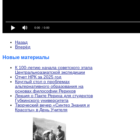
Назад
Вперёд
Новые материалы
К 100-летию начала советского этапа
Центральноазиатской экспедиции
Отчет НРК за 2025 год
Круглый стол о проблемах
альтернативного образования на
основах философии Рерихов
Лекция о Пакте Рериха для студентов
Губкинского университета
Творческий вечер «Синтез Знания и
Красоты» в День Учителя