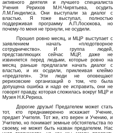
активного деятеля и лучшего специалиста
Учения Рерихов М.Н.Чирятьева, осудить
Л.М.Гиндилиса. Они выступали за диалог с
властью. Я тоже выступал, полностью
поддерживая программу А.П.Лосюкова, но
почему-то меня не тронули, не осудили.
Прошел ровно месяц, и МЦР выступает с
заявлением начать «плодотворное
сотрудничество». И группа людей,
представляющих сейчас МЦР, даже не
извиняется перед людьми, которые ровно на
месяц раньше предлагали начать диалог с
властью, и их осудили, приклеивая клеймо
«предателя». Эти люди не оповещают
рериховские организаций о том, что была
допущена ошибка и надо ее исправить, они не
говорят правду, которая сложилась вокруг МЦР и
Музея Н.К.Рериха.
Дорогие друзья! Предателем может стать
тот, кто преднамеренно искажает Учение,
предает Учителя. Тот же, кто верен и Учению, и
Учителю, но понимает земные обстоятельства по
своему, не может быть назван предателем. Нас