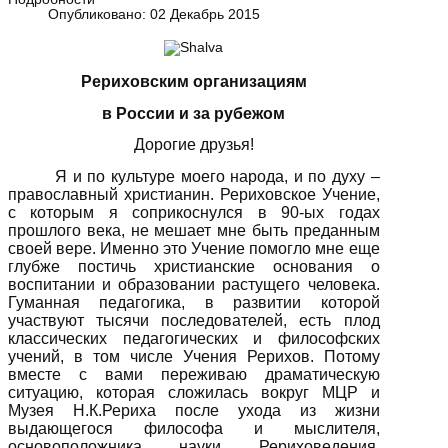
Опубликовано: 02 Декабрь 2015
Рериховским организациям
в России и за рубежом
Дорогие друзья!
Я и по культуре моего народа, и по духу –
православный христианин. Рериховское Учение,
с которым я соприкоснулся в 90-ых годах
прошлого века, не мешает мне быть преданным
своей вере. Именно это Учение помогло мне еще
глубже постичь христианские основания о
воспитании и образовании растущего человека.
Гуманная педагогика, в развитии которой
участвуют тысячи последователей, есть плод
классических педагогических и философских
учений, в том числе Учения Рерихов. Потому
вместе с вами переживаю драматическую
ситуацию, которая сложилась вокруг МЦР и
Музея Н.К.Рериха после ухода из жизни
выдающегося философа и мыслителя,
основоположника науки Рериховедения,