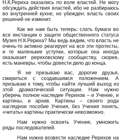
Н.К.Рериха оказались по воле властей. Не могу
обсуждать действия властей, ибо не разбираюсь
во внутренней кухне, но убежден: власть своих
решений не изменит.
Как же нам быть теперь: слать бумаги во
все инстанции о защите общественного статуса
Музея Н.К.Рериха? Мы ведь видим, что власть не
очень-то активно реагирует на все эти протесты,
и те маленькие уступки, которые она иногда
оказывает рериховскому сообществу, скорее,
есть маневры, чтобы довести дело до конца.
Я не призываю вас, дорогие друзья,
смириться с создавшимся положением. А
призываю к тому, чтобы найти лучший выход из
этой драматической ситуации. Нам нужно
уберечь полное наследие Рерихов – и Учение, и
картины, и архив. Картины – своего рода
наглядное пособие Учения, без Учения понять,
«читать» картины практически невозможно.
Нам нужно освоить Учение, умножить
ряды последователей.
Нам нужно возвести наследие Рерихов на