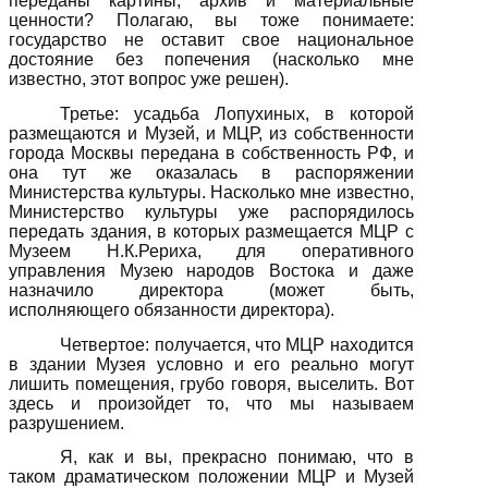
переданы картины, архив и материальные
ценности? Полагаю, вы тоже понимаете:
государство не оставит свое национальное
достояние без попечения (насколько мне
известно, этот вопрос уже решен).
Третье: усадьба Лопухиных, в которой
размещаются и Музей, и МЦР, из собственности
города Москвы передана в собственность РФ, и
она тут же оказалась в распоряжении
Министерства культуры. Насколько мне известно,
Министерство культуры уже распорядилось
передать здания, в которых размещается МЦР с
Музеем Н.К.Рериха, для оперативного
управления Музею народов Востока и даже
назначило директора (может быть,
исполняющего обязанности директора).
Четвертое: получается, что МЦР находится
в здании Музея условно и его реально могут
лишить помещения, грубо говоря, выселить. Вот
здесь и произойдет то, что мы называем
разрушением.
Я, как и вы, прекрасно понимаю, что в
таком драматическом положении МЦР и Музей