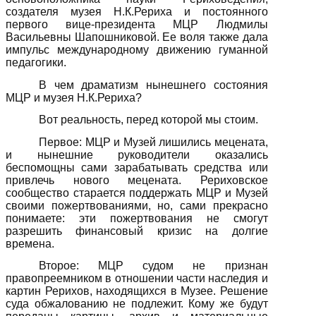
создателя музея Н.К.Рериха и постоянного
первого вице-президента МЦР Людмилы
Васильевны Шапошниковой. Ее воля также дала
импульс международному движению гуманной
педагогики.
В чем драматизм нынешнего состояния
МЦР и музея Н.К.Рериха?
Вот реальность, перед которой мы стоим.
Первое: МЦР и Музей лишились мецената,
и нынешние руководители оказались
беспомощны сами зарабатывать средства или
привлечь нового мецената. Рериховское
сообщество старается поддержать МЦР и Музей
своими пожертвованиями, но, сами прекрасно
понимаете: эти пожертвования не смогут
разрешить финансовый кризис на долгие
времена.
Второе: МЦР судом не признан
правопреемником в отношении части наследия и
картин Рерихов, находящихся в Музее. Решение
суда обжалованию не подлежит. Кому же будут