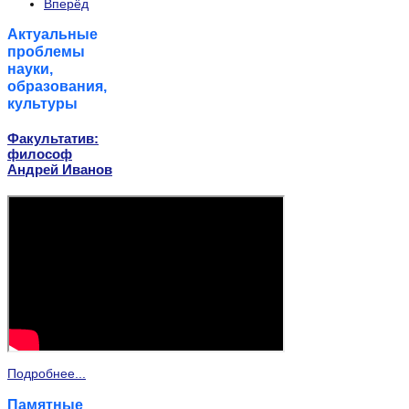
Вперёд
Актуальные
проблемы
науки,
образования,
культуры
Факультатив:
философ
Андрей Иванов
Подробнее...
Памятные