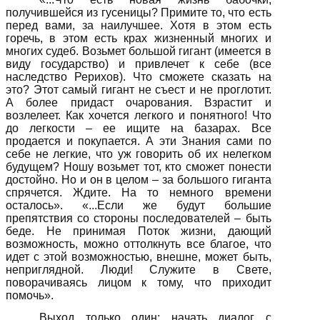
получившейся из гусеницы? Примите то, что есть
перед вами, за наилучшее. Хотя в этом есть
горечь, в этом есть крах жизненный многих и
многих судеб. Возьмет большой гигант (имеется в
виду государство) и привлечет к себе (все
наследство Рерихов). Что сможете сказать на
это? Этот самый гигант не съест и не проглотит.
А более придаст очарования. Взрастит и
возлелеет. Как хочется легкого и понятного! Что
до легкости – ее ищите на базарах. Все
продается и покупается. А эти Знания сами по
себе не легкие, что уж говорить об их нелегком
будущем? Ношу возьмет тот, кто сможет понести
достойно. Но и он в целом – за большого гиганта
спрячется. Ждите. На то немного времени
осталось». «...Если же будут большие
препятствия со стороны последователей – быть
беде. Не принимая Поток жизни, дающий
возможность, можно оттолкнуть все благое, что
идет с этой возможностью, внешне, может быть,
неприглядной. Люди! Служите в Свете,
поворачиваясь лицом к тому, что приходит
помочь».
Выход только один: начать диалог с