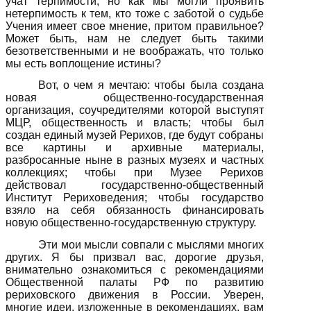
учат терпимости, но как мы могли проявить
нетерпимость к тем, кто тоже с заботой о судьбе
Учения имеет свое мнение, притом правильное?
Может быть, нам не следует быть такими
безответственными и не воображать, что только
мы есть воплощение истины?
Вот, о чем я мечтаю: чтобы была создана
новая общественно-государственная
организация, соучредителями которой выступят
МЦР, общественность и власть; чтобы был
создан единый музей Рерихов, где будут собраны
все картины и архивные материалы,
разбросанные ныне в разных музеях и частных
коллекциях; чтобы при Музее Рерихов
действовал государственно-общественный
Институт Рериховедения; чтобы государство
взяло на себя обязанность финансировать
новую общественно-государственную структуру.
Эти мои мысли совпали с мыслями многих
других. Я бы призвал вас, дорогие друзья,
внимательно ознакомиться с рекомендациями
Общественной палаты РФ по развитию
рериховского движения в России. Уверен,
многие идеи, изложенные в рекомендациях, вам