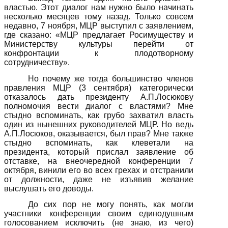
властью. Этот диалог нам нужно было начинать
несколько месяцев тому назад. Только совсем
недавно, 7 ноября, МЦР выступил с заявлением,
где сказано: «МЦР предлагает Росимуществу и
Министерству культуры перейти от
конфронтации к плодотворному
сотрудничеству».
Но почему же тогда большинство членов
правления МЦР (3 сентября) категорически
отказалось дать президенту А.П.Лосюкову
полномочия вести диалог с властями? Мне
стыдно вспоминать, как грубо захватил власть
один из нынешних руководителей МЦР. Но ведь
А.П.Лосюков, оказывается, был прав? Мне также
стыдно вспоминать, как клеветали на
президента, который прислал заявление об
отставке, на внеочередной конференции 7
октября, винили его во всех грехах и отстранили
от должности, даже не изъявив желание
выслушать его доводы.
До сих пор не могу понять, как могли
участники конференции своим единодушным
голосованием исключить (не знаю, из чего)