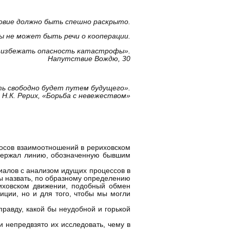
овие должно быть спешно раскрыто.
ы не может быть речи о кооперации.
 избежать опасность катастрофы».
Напутствие Вождю, 3
0
 свободно будет путем будущего».
Н.К. Рерих, «Борьба с невежеством»
росов взаимоотношений в рериховском
оддержал линию, обозначенную бывшим
риалов с анализом идущих процессов в
ы назвать, по образному определению
риховском движении, подобный обмен
иции, но и для того, чтобы мы могли
правду, какой бы неудобной и горькой
 непредвзято их исследовать, чему в