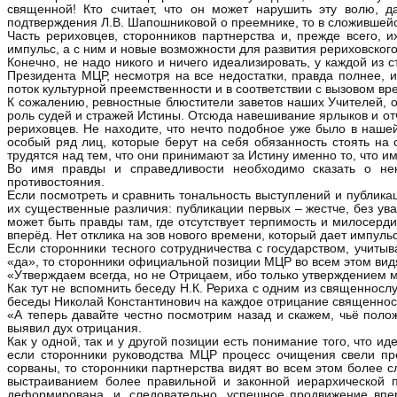
священной! Кто считает, что он может нарушить эту волю, д
подтверждения Л.В. Шапошниковой о преемнике, то в сложившей
Часть рериховцев, сторонников партнерства и, прежде всего,
импульс, а с ним и новые возможности для развития рериховског
Конечно, не надо никого и ничего идеализировать, у каждой из 
Президента МЦР, несмотря на все недостатки, правда полнее, 
поток культурной преемственности и в соответствии с вызовом в
К сожалению, ревностные блюстители заветов наших Учителей, о
роль судей и стражей Истины. Отсюда навешивание ярлыков и 
рериховцев. Не находите, что нечто подобное уже было в наше
особый ряд лиц, которые берут на себя обязанность стоять на
трудятся над тем, что они принимают за Истину именно то, что им
Во имя правды и справедливости необходимо сказать о неко
противостояния.
Если посмотреть и сравнить тональность выступлений и публика
их существенные различия: публикации первых – жестче, без ув
может быть правды там, где отсутствует терпимость и милосерди
вперёд. Нет отклика на зов нового времени, который дает импуль
Если сторонники тесного сотрудничества с государством, учиты
«да», то сторонники официальной позиции МЦР во всем этом видя
«Утверждаем всегда, но не Отрицаем, ибо только утверждением м
Как тут не вспомнить беседу Н.К. Рериха с одним из священнослу
беседы Николай Константинович на каждое отрицание священнос
«А теперь давайте честно посмотрим назад и скажем, чьё поло
выявил дух отрицания.
Как у одной, так и у другой позиции есть понимание того, что
если сторонники руководства МЦР процесс очищения свели пре
сорваны, то сторонники партнерства видят во всем этом более 
выстраиванием более правильной и законной иерархической п
деформирована, и, следовательно, успешное продвижение впе