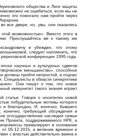
Рериховского общества и Лиги защиты
о невозможно не ошибиться, если мы не
менно это помогало нам пройти через
Иерархии.
во все двери, но, увы, они оказались
 этой возможностью». Вместо этого в
ики. Прислушайтесь же к такому им
ександровичу и убежден, что этому
апошниковой, следует напомнить, что
 рериховской конференции 1995 года.
 эпохи научных и культурных сдвигов
«творческое меньшинство», способное
ни должны пройти непростой, а подчас
я. Специалисты в области синергетики
ания». Они пишут о том, что новое
мный иммунитет такого знания играет
й статье. Говоря о носителях новой
истые побудительные мотивы которого
ы и благородны. И, конечно, бывшего
, конечно, требующий обсуждения и
И не огосударствление наследия семьи
нии Проекта, поддерживаемого НРК, а
омпромиссы превалируют в основании
 от 05.12.2015, а веление времени и
вии с властью действительно важна и