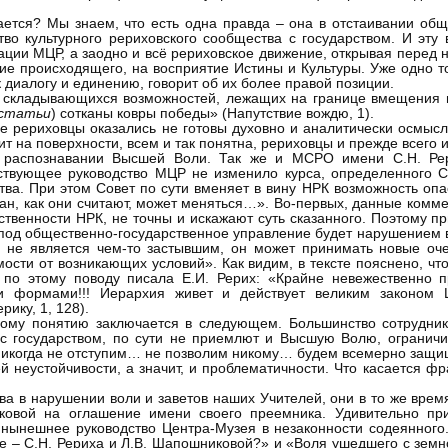
ается? Мы знаем, что есть одна правда – она в отстаивании общ
тво культурного рериховского сообщества с государством. И эту
уации МЦР, а заодно и всё рериховское движение, открывая перед 
ие происходящего, на восприятие Истины и Культуры. Уже одно то
 диалогу и единению, говорит об их более правой позиции.
 складывающихся возможностей, лежащих на границе вмещения п
 статьи
) сотканы ковры победы» (Напутствие вождю, 1).
е рериховцы оказались не готовы духовно и аналитически осмыс
ит на поверхности, всем и так понятна, рериховцы и прежде всего 
в распознавании Высшей Воли. Так же и МСРО имени С.Н. Ре
ствующее руководство МЦР не изменило курса, определенного С
ства. При этом Совет по сути вменяет в вину НРК возможность оп
ан, как они считают, может меняться…». Во-первых, данные комме
твенности НРК, не точны и искажают суть сказанного. Поэтому 
 под общественно-государственное управление будет нарушением 
 не является чем-то застывшим, он может принимать новые оче
ти от возникающих условий». Как видим, в тексте пояснено, что
по этому поводу писала Е.И. Рерих: «Крайне невежественно п
 формами!!! Иерархия живет и действует великим законом Ц
ику, 1, 128).
льному понятию заключается в следующем. Большинство сотрудн
 с государством, по сути не приемлют и Высшую Волю, ограничи
 никогда не отступим… не позволим никому… будем всемерно защ
ей неустойчивости, а значит, и проблематичности. Что касается 
а в нарушении воли и заветов наших Учителей, они в то же врем
овой на оглашение имени своего преемника. Удивительно при
т нынешнее руководство Центра-Музея в незаконности содеянного
 – С.Н. Рериха и Л.В. Шапошниковой?» и «Воля ушедшего с земно