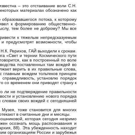
звестна – это отстаивание воли С.Н.
некоторых материалах обозначено как
 образовавшегося потока, к которому
привел к формированию общественно-
мыслу, тем более не доброму? Мы все
привести к тяжелым непредсказуемым
 и предусмотрят возможности, чтобы
 Н.К. Рерихов, ГАЙ выходили к срокам.
га «Свет и тернии Космического пути
оворится, как в построенный по воле
оводства поставленных там вождей во
лжает верить в их правильные слова,
 с главным вождем тольтеков принцем
 справедливость, установлю порядок
го со временем они приводят страну к
то ли не подтверждение правильности
вости и установлению нового порядка
и словам своих вождей с сегодняшней
 Музея, тоже становится для многих
отекают в считанные дни и месяцы.
пошниковой, которая сегодня незримо
олжен осознать мощь распознавания и
рхия, 88). Эта убежденность находит
ким организациям России и зарубежья