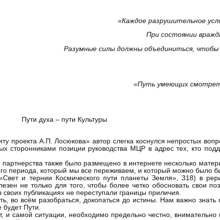
«Каждое разрушительное усл
При состоянии вражд
Разумные силы должны объединиться, чтобы
«Путь умеющих смотреть
Пути духа – пути Культуры
ту проекта А.П. Лосюкова» автор слегка коснулся непростых воп
нных сторонниками позиции руководства МЦР в адрес тех, кто п
ов партнерства также было размещено в интернете несколько мате
ого периода, который мы все переживаем, и который можно было б
«Свет и тернии Космического пути планеты Земля», 318) в ре
зен не только для того, чтобы более четко обосновать свои поз
в своих публикациях не переступали границы приличия.
ь, во всём разобраться, докопаться до истины. Нам важно знать 
е будет Пути.
, и самой ситуации, необходимо предельно честно, внимательно и