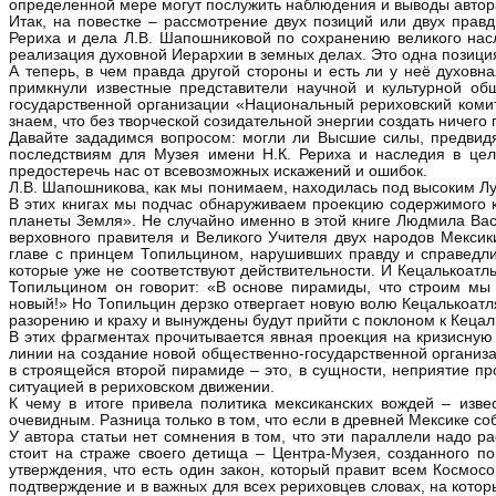
определенной мере могут послужить наблюдения и выводы автора
Итак, на повестке – рассмотрение двух позиций или двух прав
Рериха и дела Л.В. Шапошниковой по сохранению великого насл
реализация духовной Иерархии в земных делах. Это одна позиция
А теперь, в чем правда другой стороны и есть ли у неё духовн
примкнули известные представители научной и культурной об
государственной организации «Национальный рериховский комит
знаем, что без творческой созидательной энергии создать ничего 
Давайте зададимся вопросом: могли ли Высшие силы, предвид
последствиям для Музея имени Н.К. Рериха и наследия в цело
предостеречь нас от всевозможных искажений и ошибок.
Л.В. Шапошникова, как мы понимаем, находилась под высоким Лучо
В этих книгах мы подчас обнаруживаем проекцию содержимого к
планеты Земля». Не случайно именно в этой книге Людмила Вас
верховного правителя и Великого Учителя двух народов Мексик
главе с принцем Топильцином, нарушивших правду и справедли
которые уже не соответствуют действительности. И Кецалькоатл
Топильцином он говорит: «В основе пирамиды, что строим мы 
новый!» Но Топильцин дерзко отвергает новую волю Кецалькоатля,
разорению и краху и вынуждены будут прийти с поклоном к Кецал
В этих фрагментах прочитывается явная проекция на кризисную
линии на создание новой общественно-государственной организ
в строящейся второй пирамиде – это, в сущности, неприятие пр
ситуацией в рериховском движении.
К чему в итоге привела политика мексиканских вождей – изве
очевидным. Разница только в том, что если в древней Мексике с
У автора статьи нет сомнения в том, что эти параллели надо р
стоит на страже своего детища – Центра-Музея, созданного п
утверждения, что есть один закон, который правит всем Космос
подтверждение и в важных для всех рериховцев словах, на кот