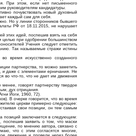
бя. При этом, если нет письменного
ним руководителям кандидатуры.
итивно почувствовать новый духовный
ает каждый сам для себя.
ежно. Но у линии сторонников бывшего
алаты РФ от 18.11.2015, не нарушает
ей этих идей, поспешив взять на себя
и целью при одобрении большинством
поносителей Учения следует отметить
нанию. Так называемые стражи истины
 во время искусственно созданного
иции партнерства, то можно заметить
, и даже с элементами ерничания. Не
я во что-то, что не дает им движения
 менее, говорят партнерству твердое
мым, дух отрицания.
ни Йоги, 1960, 72).
в). В очерке говорится, что во время
лужителю церкви примерно следующее:
тстаивая свои позиции, он тем самым
ица позиций заключается в следующем:
, поспешив заявить о том, что маски
ищение, по мнению автора, связано с
маю, что с этим согласятся многие,
кое движение и провели через более