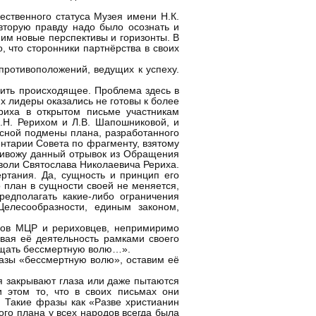
ественного статуса Музея имени Н.К.
 вторую правду надо было осознать и
ним новые перспективы и горизонты. В
, что сторонники партнёрства в своих
ротивоположений, ведущих к успеху.
лить происходящее. Проблема здесь в
их лидеры оказались не готовы к более
риха в открытом письме участникам
.Н. Рерихом и Л.В. Шапошниковой, и
асной подмены плана, разработанного
нтарии Совета по фрагменту, взятому
привожу данный отрывок из Обращения
воли Святослава Николаевича Рериха.
ртания. Да, сущность и принцип его
 план в сущности своей не меняется,
редполагать какие-либо ограничения
елесообразности, единым законом,
иков МЦР и рериховцев, непримиримо
вая её деятельность рамками своего
ищать бессмертную волю…».
фразы «бессмертную волю», оставим её
я закрывают глаза или даже пытаются
 этом то, что в своих письмах они
. Такие фразы как «Разве христианин
го плана у всех народов всегда была