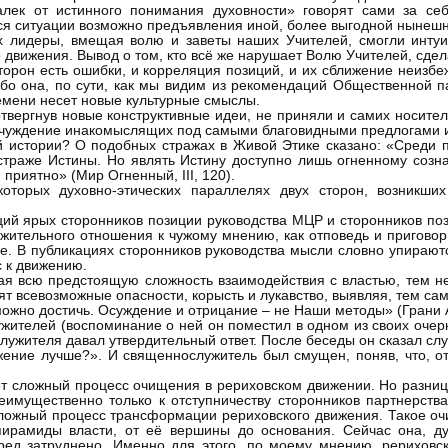
алек от истинного понимания духовности» говорят сами за се
ся ситуации возможно предъявления иной, более выгодной нынеш
 их лидеры, вмещая волю и заветы наших Учителей, смогли инту
о движения. Вывод о том, кто всё же нарушает Волю Учителей, сдел
сторон есть ошибки, и корреляция позиций, и их сближение неизб
ибо она, по сути, как мы видим из рекомендаций Общественной п
ремени несет новые культурные смыслы.
твергнув новые конструктивные идеи, не приняли и самих носител
отчуждение инакомыслящих под самыми благовидными предлогами 
й истории? О подобных стражах в Живой Этике сказано: «Среди 
 страже Истины. Но являть Истину доступно лишь огненному соз
 приятно» (Мир Огненный, III, 120).
торых духовно-этических параллелях двух сторон, возникших
ций ярых сторонников позиции руководства МЦР и сторонников поз
ажительного отношения к чужому мнению, как отповедь и приговор
е. В публикациях сторонников руководства мысли словно упираютс
с к движению.
вая всю предстоящую сложность взаимодействия с властью, тем не
т всевозможные опасности, корысть и лукавство, выявляя, тем са
ожно достичь. Осуждение и отрицание – не Наши методы» (Грани Аг
жителей (воспоминание о ней он поместил в одном из своих очерко
лужителя давал утвердительный ответ. После беседы он сказал с
жение лучше?». И священнослужитель был смущен, поняв, что, о
 идет сложный процесс очищения в рериховском движении. Но разн
имущественно только к отступничеству сторонников партнерства
сложный процесс трансформации рериховского движения. Такое оч
ирамиды власти, от её вершины до основания. Сейчас она, ду
ред затруднено. Именно для этого, по моему мнению, рериховс