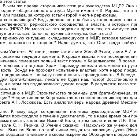
 этой статьи.
д. В чем же правда сторонников позиции руководства МЦР? Она и
едия и общественного статуса Музея имени Н.К. Рериха, что в 
 или правда, за которую встали горой многие рериховцы.
ая составляющая? Ведь должна же она быть у сторонников нового
щественности, рериховского сообщества и власти, и который 
ет» (НРК)? Не могло же это родиться просто так, по чьему-то у
путного нельзя. Конечно, духовный импульс был и есть!
я кризисную ситуацию, складывающуюся в МЦР, которая может 
м, оставаться в стороне? Надо думать, что Они всегда найдут
м Учителя. Её книги, также как и книги Живой Этики, книги Е.И. и
 реалиям текущего времени. К срокам вышла и её последняя кни
ильевна помещает полный текст поэмы о Кецалькоатле. В поэме г
и тольтеков и ацтеков Храм Пирамиду вползли искажения от рук
вость. Вожди не проходят испытание властью, хотя народ продо
ь предпринимает попытку восстановить справедливость. В беседе
для брата-близнеца, лежать не будет наш позор! Восстановлю я
 и в этом его поддерживают другие вожди. В результате всего это
ькоатлю.
 ситуацию в МЦР. Строительство пирамиды для брата-близнеца, э
ации? Неприятие воли Кецалькоатля по восстановлению справедли
оекта А.П. Лосюкова. Есть аналогия веры народа древней Мексик
стно. К чему ведет сегодняшняя политика руководителей МЦР и
обытия происходили в течение десятилетий, то в наше время они пр
ассматривать как знаки Высшей Воли, в том числе и воли Л.В. Ша
о воле С.Н. Рериха. В Учении сказано: «Насколько же ученик д
ом – Высшая Воля: по этой линии создается эволюция духа» (Иера
орые обращает внимание в своем искреннем Обращении к рериховс