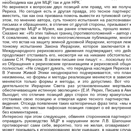
необходима как для МЦР, так и для НРК.
Но вернемся к вопросам двух позиций или правд, что же получ
Рериха. Но сегодня есть и другая правда, это тесное партнерс
вместить, так как она призвана помочь вывести из тупиковой сит
этом, по мнению автора, суть тонкого испытания на распознаван
письмах и обращениях, в отличие от другой стороны, призывают к
Руководство МЦР и Музея, как ранее отмечалось, прошло мимо
Сказано же: «Из этих тайных границ (противоположений –
автор
К сожалению, как видно по многочисленным публикациям, многи
том, что встав на защиту земной духовной Иерархии, которая леж
тонкому испытанию Закона Иерархии, которое заключается 
Международного рериховского движения подтверждает, что дей
продолжает отстаивать его, несмотря ни на никакие обстоятель
самим С.Н. Рерихом. В своем письме они пишут: «…поскольку пл
из Обращения к рериховским организациям и рериховской общес
полностью: «Не следует думать, что передача наследия Рерихов
В Учении Живой Этики неоднократно подчеркивается, что план
неизменны, но формы и методы реализации меняются в зависимос
меняются только формы и методы, и это допустимо. Вот что 
деятельности Иерархии Света раз установленными мертвыми
обеспечивающим истинную эволюцию» (Е.И. Рерих, Письма в Амер
Выходит, что отличие позиций двух сторон по этому краеуго
отстаивая свою позицию и отвергая идею тесного партнерства
видения. Отсюда появление таких категоричных фраз типа: «мы
Известно, что жесткая пафосная позиция говорит о её внутренн
без комментариев…
Интересно при этом следующее, обвиняя сторонников партнерств
оправдать руководство МЦР в нарушении воли Л.В. Шапошник
противоречат сами себе, вероятно, того не желая, оговариваю
может призывать к игнорированию воли ушедших, в нашем случае