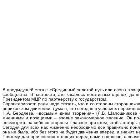
В предыдущей статье «Срединный золотой путь или слово в защи
сообществе. В частности, это касалось негативных оценок, да
Президентом МЦР по партнерству с государством.
Справедливости ради надо сказать, что и со стороны сторонник
рериховском движении. Думаю, что сегодня в условиях переходн
Н.А. Бердяева, «восьмым днем творения» (Л.В. Шапошникова 
мнениями и позициями – вполне закономерное явление. Он поле
посмотреть на себя со стороны. Главное при этом, чтобы авторы 
Сегодня для всех нас жизненно необходимо всё правильно понят
она не была, ибо без этого не будет движения вперед, а значит, н
Поэтому для прояснения стоящих перед нами вопросов, а значит