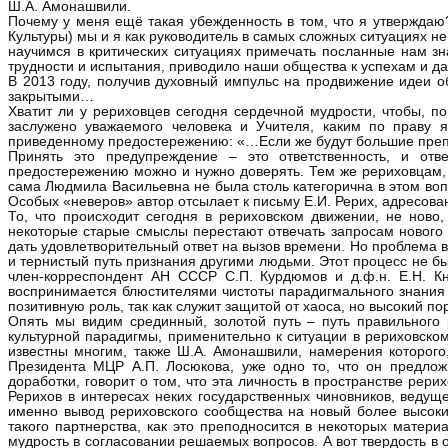
Ш.А. Амонашвили.
Почему у меня ещё такая убежденность в том, что я утверждаю
Культуры) мы и я как руководитель в самых сложных ситуациях не
научимся в критических ситуациях примечать посланные нам з
трудности и испытания, приводило наши общества к успехам и д
В 2013 году, получив духовный импульс на продвижение идеи об
закрытыми…
Хватит ли у рериховцев сегодня сердечной мудрости, чтобы, по
заслужено уважаемого человека и Учителя, каким по праву 
приведенному предостережению: «…Если же будут большие препя
Принять это предупреждение – это ответственность, и отв
предостережению можно и нужно доверять. Тем же рериховцам, к
сама Людмила Васильевна не была столь категорична в этом воп
Особых «неверов» автор отсылает к письму Е.И. Рерих, адресованн
То, что происходит сегодня в рериховском движении, не ново
некоторые старые смыслы перестают отвечать запросам нового 
дать удовлетворительный ответ на вызов времени. Но проблема в
и тернистый путь признания другими людьми. Этот процесс не б
член-корреспондент АН СССР С.П. Курдюмов и д.ф.н. Е.Н. К
воспринимается блюстителями чистоты парадигмального знания к
позитивную роль, так как служит защитой от хаоса, но высокий по
Опять мы видим срединный, золотой путь – путь правильного 
культурной парадигмы, применительно к ситуации в рериховском
известны многим, также Ш.А. Амонашвили, намерения которого
Президента МЦР А.П. Лосюкова, уже одно то, что он предлож
доработки, говорит о том, что эта личность в пространстве рер
Рерихов в интересах неких государственных чиновников, ведущ
именно вывод рериховского сообщества на новый более высоки
такого партнерства, как это преподносится в некоторых матер
мудрость в согласовании решаемых вопросов. А вот твердость в