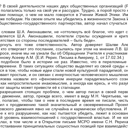
? В своей деятельности наших двух общественных организаций (
 полагались только на свой ум и рассудок. Трудно, а порой прост
наки помощи, о чем не мало говорится в Учении Живой Этики. И
аже победам. На своем опыте мы убедились в жизненности Закона 
щественно-государственного партнерства, автор начал стучаться 
 словам Ш.А. Амонашвили, не «оттолкнуть всё благое, что идет с
является Ш.А. Амонашвили, полетели стрелы осуждения и крит
тствия со стороны последователей – быть беде».
ергнуть его тоже ответственность. Автор доверяет Шалве Ал
то отвергает это послание, ссылаясь при этом на мнение Л.В. Ш
росе, иначе мы не узнали бы об Обращении Учителя к участникам
ому Асееву А.М. (Е.И. Рерих. Письма в Америку, 1, от 17.02.34.)
, подобное было в истории не раз. Известно, что в переломные
времени. В таких ситуациях общество выделяет из своей среды 
ся в том, чтобы новые идеи стали новой культурной парадигмой, о
ывает простым, и он связан с инертностью человеческого мышлени
нязева назвали его «феноменом инерции парадигмального созн
ак непростительное инакомыслие, а иногда как ересь, и что разу
рог защиты может привести её к стагнации.
разрешения стоящих проблем, о чем автор писал в своей перво
 движении, автор, прежде всего, имеет в виду М.Н. Чирятьева, ч
, полагаю, чтобы там о нем в последнее время не писали, чист
ил к продвижению такой значительный и своевременный Проект
иховского движения явно не случайна и кармически обусловлена. 
ее к его разрушению, как нас пытаются убедить, лежит в основа
й уровень взаимоотношений с государственной властью. И не к
иалах, в том числе и в Открытом письме МСРО имени С.Н. Рериха
 отстаивании принципиальных сущностных позиций при взаимодейст