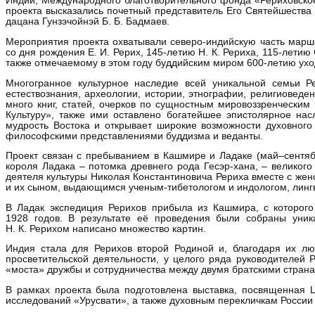
Индии, Международного благотворительного фонда «Рериховское
проекта высказались почетный представитель Его Святейшества 
дацана Гунзэчойнэй Б. Б. Бадмаев.
Мероприятия проекта охватывали северо-индийскую часть марш
со дня рождения Е. И. Рерих, 145-летию Н. К. Рериха, 115-летию
также отмечаемому в этом году буддийским миром 600-летию ухо
Многогранное культурное наследие всей уникальной семьи Р
естествознания, археологии, истории, этнографии, религиоведе
много книг, статей, очерков по сущностным мировоззренчески
Культуру», также ими оставлено богатейшее эпистолярное на
мудрость Востока и открывает широкие возможности духовного
философскими представлениями буддизма и веданты.
Проект связан с пребыванием в Кашмире и Ладаке (май–сентябр
короля Ладака – потомка древнего рода Гесэр-хана, – великого
деятеля культуры Николая Константиновича Рериха вместе с жен
и их сыном, выдающимся ученым-тибетологом и индологом, линг
В Ладак экспедиция Рерихов прибыла из Кашмира, с которого
1928 годов. В результате её проведения были собраны уник
Н. К. Рерихом написано множество картин.
Индия стала для Рерихов второй Родиной и, благодаря их люб
просветительской деятельности, у целого ряда руководителей
«моста» дружбы и сотрудничества между двумя братскими страна
В рамках проекта была подготовлена выставка, посвященная Ц
исследований «Урусвати», а также духовным перекличкам России 