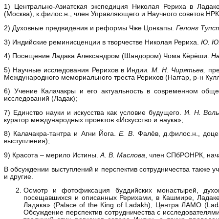
1) Центрально-Азиатская экспедиция Николая Рериха в Ладак
(Москва), к.филос.н., член Управляющего и Научного советов НРК
2) Духовные предвидения и реформы Чже Цонкапы.
Гелонг Тупс
3) Индийские реминисценции в творчестве Николая Рериха.
Ю. Ю.
4) Посещение Ладака Александром (Шандором) Чома Кёрёши.
На
5) Научные исследования Рерихов в Индии
. М. Н. Чирятьев,
пре
Международного мемориального треста Рерихов (Наггар, р-н Кулл
6) Учение Калачакры и его актуальность в современном общ
исследований (Ладак);
7) Единство науки и искусства как условие будущего.
И. Н. Воль
куратор международных проектов «Искусство и наука»;
8) Калачакра-тантра и Агни Йога.
Е. В
. Фалёв, д.филос.н., доц
выступления);
9) Красота – мерило Истины.
А. В. Маслова
, член СПбРОНРК, нач
В обсуждении выступлений и перспектив сотрудничества также у
и другие.
Осмотр и фотофиксация буддийских монастырей, духов
посещавшихся и описанных Рерихами, в Кашмире, Ладаке,
Ладака» (Palace of the King of Ladakh), Центра ЛАМО (Lad
Обсуждение перспектив сотрудничества с исследователями