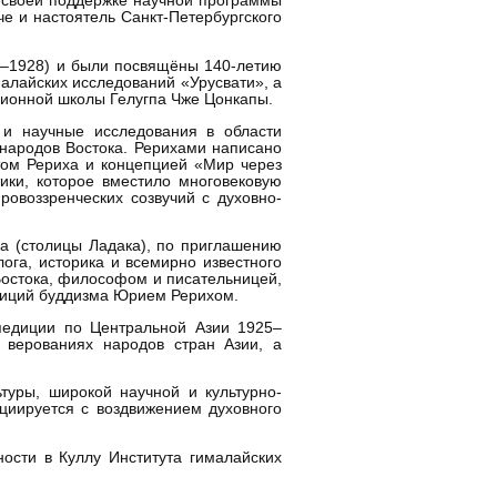
О своей поддержке научной программы
е и настоятель Санкт-Петербургского
5–1928) и были посвящёны 140-летию
ималайских исследований «Урусвати», а
ционной школы Гелугпа Чже Цонкапы.
 и научные исследования в области
в народов Востока. Рерихами написано
ктом Рериха и концепцией «Мир через
ики, которое вместило многовековую
овоззренческих созвучий с духовно-
ха (столицы Ладака), по приглашению
лога, историка и всемирно известного
Востока, философом и писательницей,
диций буддизма Юрием Рерихом.
спедиции по Центральной Азии 1925–
 верованиях народов стран Азии, а
туры, широкой научной и культурно-
циируется с воздвижением духовного
ности в Куллу Института гималайских