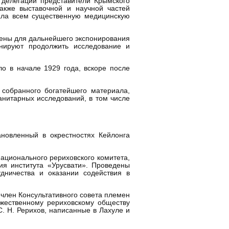
 делегации представители Крымского
акже выставочной и научной частей
вала всем существенную медицинскую
рены для дальнейшего экспонирования
нируют продолжить исследование и
ло в начале 1929 года, вскоре после
 собранного богатейшего материала,
анитарных исследований, в том числе
новленный в окрестностях Кейлонга
ационального рериховского комитета,
ия института «Урусвати». Проведены
дничества и оказании содействия в
член Консультативного совета племен
ужественному рериховскому обществу
. Н. Рерихов, написанные в Лахуле и