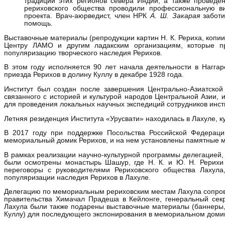
традиций этих регионов севера Индии, а также проведе
рериховского общества проводили профессиональную в
проекта. Врач-аюрведист, член НРК
А. Ш. Закарая
заботи
помощь.
Выставочные материалы (репродукции картин Н. К. Рериха, копи
Центру ЛАМО и другим ладакским организациям, которые пр
популяризацию творческого наследия Рерихов.
В этом году исполняется 90 лет начала деятельности в Наггар
приезда Рерихов в долину Куллу в декабре 1928 года.
Институт был создан после завершения Центрально-Азиатской
связанного с историей и культурой народов Центральной Азии, 
для проведения локальных научных экспедиций сотрудников инст
Летняя резиденция Института «Урусвати» находилась в Лахуле, к
В 2017 году при поддержке Посольства Российской Федераци
мемориальный домик Рерихов, и на нем установлены памятные м
В рамках реализации научно-культурной программы делегацией, 
были осмотрены монастырь Шашур, где Н. К. и Ю. Н. Рерихи 
переговоры с руководителями Рериховского общества Лахула
популяризации наследия Рерихов в Лахуле.
Делегацию по мемориальным рериховским местам Лахула сопрово
правительства Химачал Прадеша в Кейлонге, генеральный сек
Лахула были также подарены выставочные материалы (баннеры, п
Куллу) для последующего экспонирования в мемориальном домик