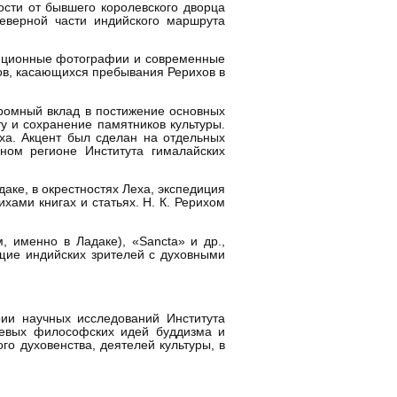
ости от бывшего королевского дворца
северной части индийского маршрута
педиционные фотографии и современные
тов, касающихся пребывания Рерихов в
громный вклад в постижение основных
у и сохранение памятников культуры.
ха. Акцент был сделан на отдельных
ном регионе Института гималайских
аке, в окрестностях Леха, экспедиция
хами книгах и статьях. Н. К. Рерихом
, именно в Ладаке), «Sancta» и др.,
щие индийских зрителей с духовными
ии научных исследований Института
чевых философских идей буддизма и
го духовенства, деятелей культуры, в