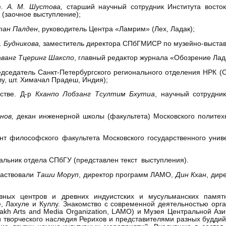
е.
А. М. Шустова,
старший научный сотрудник Института восток
 (заочное выступление);
тан Палден
, руководитель Центра «Ламрим» (Лех, Ладак);
 Будникова,
заместитель директора СПбГМИСР по музейно-выстав
ванг Тцеринг Шакспо
, главный редактор журнала «Обозрение Лад
дседатель Санкт-Петербургского регионального отделения НРК (
у, шт. Химачал Прадеш, Индия);
естве. Д-р
Кханпо Лобзанг Тсултим Бхутиа
, научный сотрудни
нов,
декан инженерной школы (факультета) Московского политехнич
ент философского факультета Московского государственного униве
альник отдела СПбГУ (представлен текст выступления).
частвовали
Таши Моруп
, директор программ ЛАМО,
Дин Кхан
, дир
ных центров и древних индуистских и мусульманских памятн
 Лахуле и Куллу. Знакомство с современной деятельностью орга
akh Arts and Media Organization, LAMO) и Музея Центральной Азии
 творческого наследия Рерихов и представителями разных буддийс