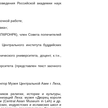
оведения Российской академии наук
очной работе;
ака»;
СПбРОНРК), член Совета попечителей
к Центрального института буддийских
еского университета, доцент, к.т.н.,
рситета (представлен текст заочного
ектор Музея Центральной Азии г. Леха,
иков религии, истории и культуры,
низаций Леха: музея «Дворец короля
 (Central Asian Museum in Leh) и др.
ких, индуистских и исламских школ и