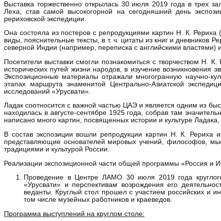
Выставка торжественно открылась 30 июля 2019 года в трех з
Леха, став самой высокогорной на сегодняшний день экспози
рериховской экспедиции.
Она состояла из постеров с репродукциями картин Н. К. Рериха
виды, пояснительные тексты, в т. ч. цитаты из книг и дневников
северной Индии (например, переписка с английскими властями) и 
Посетители выставки смогли познакомиться с творчеством Н. К.
исторических путей жизни народов, в изучение возникновения э
Экспозиционные материалы отражали многогранную научно-кул
этапах маршрута знаменитой Центрально-Азиатской экспедиц
исследований «Урусвати».
Ладак соотносится с важной частью ЦАЭ и является одним из быс
находилась в августе-сентябре 1925 года, собрав там значитель
написано много картин, посвященных истории и культуре Ладака,
В состав экспозиции вошли репродукции картин Н. К. Рериха и
представляющие основателей мировых учений, философов, мысл
традициями и культурой России.
Реализации экспозиционной части общей программы «Россия и Ин
Проведение в Центре ЛАМО 30 июля 2019 года круглого
«Урусвати» и перспективам возрождения его деятельно
веданты. Круглый стол прошел с участием российских и ин
том числе музейных работников и краеведов.
Программа выступлений на круглом столе: