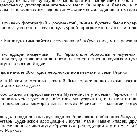
ние других научно-культурных мероприятий. Входившие в состав
идеосъемку достопримечательных мест Кашмира и Ладака, а т
лась о профилактике здоровья участников экспедиции и оказы
и архивных фотографий и документов), книги и буклеты были пода
иняли участие в научно-культурной программе в Лехе и пла
е Института гималайских исследований «Урусвати», что произош
 экспедиции академика Н. К. Рериха для обработки и изучения
и для осуществления целого комплекса естественнонаучных и гум
итута на севере Индии.
уда в начале 30-х годов неоднократно выезжали и сами Рерихи.
и в Индии и местных властей был торжественно открыт восста
еталлические доски.
состоящей из представителей Музея-института семьи Рерихов и Н
занимались изучением тибетских манускриптов, и летняя станц
, опекающего мемориальный домик Рерихов, о развитии сотру
ждал представитель руководства Рериховского общества Лахула, 
ретарь Буддийской ассоциации Лахула, лама Наванг Упасак. Др
освященные институту «Урусвати», репродукции картин Н. К. и С
е Рерихов.