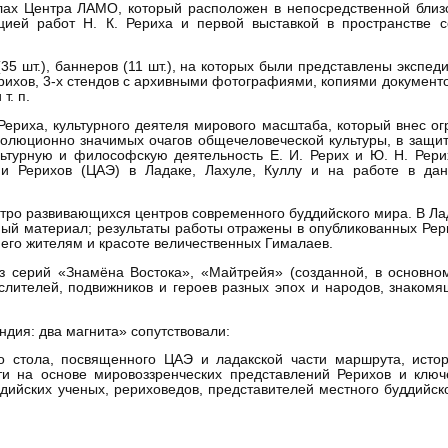
алах Центра ЛАМО, который расположен в непосредственной близ
цией работ Н. К. Рериха и первой выставкой в пространстве 
 (35 шт.), баннеров (11 шт.), на которых были представлены экс
 Рерихов, 3-х стендов с архивными фотографиями, копиями докумен
т. п.
 Рериха, культурного деятеля мирового масштаба, который внес о
волюционно значимых очагов общечеловеческой культуры, в защит
ьтурную и философскую деятельность Е. И. Рерих и Ю. Н. Рери
ии Рерихов (ЦАЭ) в Ладаке, Лахуле, Куллу и на работе в дан
тро развивающихся центров современного буддийского мира. В Лад
ный материал; результаты работы отражены в опубликованных Рери
 его жителям и красоте величественных Гималаев.
з серий «Знамёна Востока», «Майтрейя» (созданной, в основном
ителей, подвижников и героев разных эпох и народов, знакомя
дия: два магнита» сопутствовали:
 стола, посвященного ЦАЭ и ладакской части маршрута, истор
сти на основе мировоззренческих представлений Рерихов и клю
дийских ученых, рериховедов, представителей местного буддийско