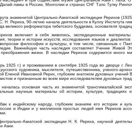
 наследие» и при содействии Музея Центральной Азии г. Леха. 
Далай-ламы в России, Монголии и странах СНГ Тэло Тулку Ринпоч
рута знаменитой Центрально-Азиатской экспедиции Рерихов (192
 С. Н. Рериха, 90-летию начала деятельности в Куллу Института г
да великого реформатора тибетского буддизма, основателя тради
ерихов включает в себя живопись, экспедиционные материалы
ния, теории и истории искусств, исследования языков и диалекто
м вопросам философии и культуры, в том числе, связанным с Па
следие. Важнейшую часть наследия составляет Учение Живой Эт
 преображения жизни. В наследии Рерихов содержится много мир
ь 1925 г.) и проживанием в сентябре 1925 года во дворце г. Ле
 русского художника, мыслителя, путешественника, ученого-архео
ой Еленой Ивановной Рерих, глубоким знатоком духовных учений 
вистом и признанным во всем мире исследователем духовных тра
 началась основная часть их знаменитой трансгималайской эк
альные научные материалы об истории, культуре, традициях и
ви к индийскому народу, глубоким знаниям его истории и куль
 России и Индии и у миллионов простых людей имя Рерихов ассо
ми.
ентрально-Азиатской экспедиции Н. К. Рериха, научной деятель
и Азии.