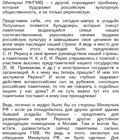
(Минкульт РФ/ГМВ) – с другой, порождают проблему,
которая будоражит российскую культурную
общественность, и не только рериховскую.
Представим себе, что не сегодня-завтра в усадьбе
Лопухиных появятся бульдозеры, которые снесут
памятники выдающейся семье наших
соотечественников, украсивших своими трудами
российскую культуру и завещавших своё ценимое во
всем мире наследие нашей стране. А ведь и место для
хранения этого наследия было предложено
С. Н. Рериху в своё время руководством нашей страны,
и памятники Н. К. и Е. И. Рерих открывались с помпой с
участием высоких представителей нашего государства
(Е. М. Примакова и др.) и иностранных государств и
организаций. А к чему мы теперь пришли? И чем это
заслужили Рерихи? И если нас глубоко задевают
действия антироссийских сил за рубежом, сносящих
российские памятники, то что же говорить о подобных
акциях у нас дома? И не суть важно тут, кто эти
памятники поставил и кому они принадлежат.
Ведь логично и мудро было бы со стороны Минкульта
РФ – если уж понадобилось для других целей здание
бывшей усадьбы Лопухиных – предложить для
размещения музея Рерихов другое достойное
подходящее помещение в Москве. Там и могли бы,
кстати, разместиться сейчас памятники, сильно
мешающие ГМВ. Но ведь и этого, несмотря на
обещание Минкульта РФ, не было сделано. Для