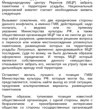
Международному центру Рерихов (МЦР) забрать
памятники с территории усадьбы, Национальный
рериховский комитет считает необходимым заявить
следующее.
Вызывает сожаление, что две юридические стороны
данного конфликта, а именно ГМВ, действующий, надо
полагать, с ведома или по прямому
указанию Министерства культуры РФ, а также
общественная организация МЦР так и не смогли до сих
пор найти разумное, цивилизованное решение вопроса
о переносе или новом местонахождении упомянутых
памятников, размещение которых на территории
усадьбы Лопухиных, временно арендовавшейся МЦР,
последним, судя по всему, не было должным образом
оформлено юридически. И теперь МЦР, который
является собственником данного «имущества»,
отказывается забрать его, несмотря на утрату прав на
дальнейшую аренду этой территории.
Оставляет желать лучшего и позиция ГМВ/
Министерства культуры РФ, которые могли бы, как
представляется, помочь найти выход из этой ситуации,
предложив альтернативные варианты размещения
памятников.
Таким образом, тупиковая позиция известной
общественной организации, с одной стороны, вкупе с
безразличием и пренебрежением интересами
общества со стороны государственных организаций