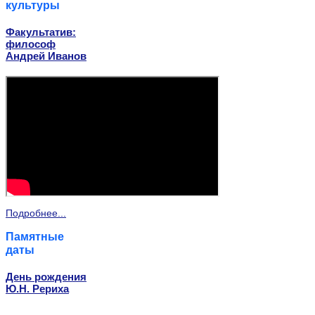
культуры
Факультатив:
философ
Андрей Иванов
Подробнее...
Памятные
даты
День рождения
Ю.Н. Рериха