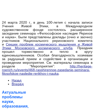
24 марта 2020 г., в день 100-летия с начала записи
Учения Живой Этики, в Международном
художественном фонде состоялось расширенное
заседание семинара «Философское наследие Рерихов
и наука». Были представлены доклады (очно и заочно)
участников Национального рериховского комитета
и
Секции проблем космического мышления и Живой
Этики Московского космического клуба
. Праздник
прошел торжественно и тепло в кругу
единомышленников. Особая благодарность хозяевам
за радушный прием и содействие в организации и
проведении мероприятия. См. материалы семинара в
разделе "Мероприятия":
http://heritage-
roerich.ru/events/468-rasshirennoe-zasedanie-seminara-
filosofskoe-nasledie-rerikhov-i-nauka
.
Назад
Вперёд
Актуальные
проблемы
науки,
образования,