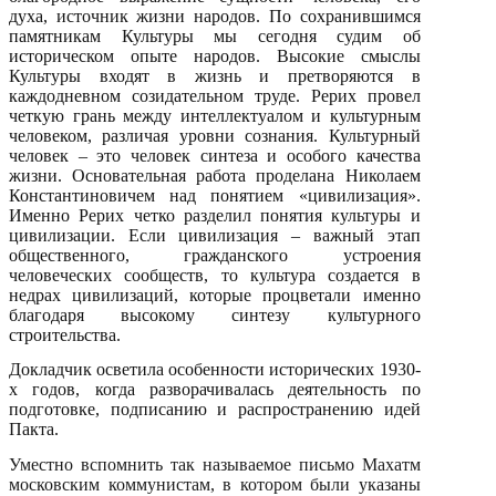
духа, источник жизни народов. По сохранившимся
памятникам Культуры мы сегодня судим об
историческом опыте народов. Высокие смыслы
Культуры входят в жизнь и претворяются в
каждодневном созидательном труде. Рерих провел
четкую грань между интеллектуалом и культурным
человеком, различая уровни сознания. Культурный
человек – это человек синтеза и особого качества
жизни. Основательная работа проделана Николаем
Константиновичем над понятием «цивилизация».
Именно Рерих четко разделил понятия культуры и
цивилизации. Если цивилизация – важный этап
общественного, гражданского устроения
человеческих сообществ, то культура создается в
недрах цивилизаций, которые процветали именно
благодаря высокому синтезу культурного
строительства.
Докладчик осветила особенности исторических 1930-
х годов, когда разворачивалась деятельность по
подготовке, подписанию и распространению идей
Пакта.
Уместно вспомнить так называемое письмо Махатм
московским коммунистам, в котором были указаны