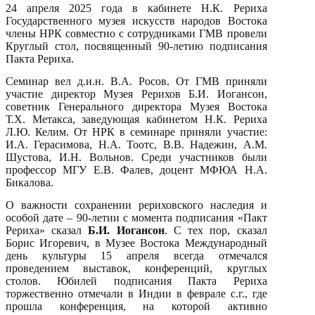
24 апреля 2025 года в кабинете Н.К. Рериха
Государственного музея искусств народов Востока
члены НРК совместно с сотрудниками ГМВ провели
Круглый стол, посвященный 90-летию подписания
Пакта Рериха.
Семинар вел д.и.н. В.А. Росов. От ГМВ приняли
участие директор Музея Рерихов Б.И. Иогансон,
советник Генерального директора Музея Востока
Т.Х. Метакса, заведующая кабинетом Н.К. Рериха
Л.Ю. Келим. От НРК в семинаре приняли участие:
И.А. Герасимова, Н.А. Тоотс, В.В. Надежин, А.М.
Шустова, И.Н. Вольнов. Среди участников были
профессор МГУ Е.В. Фалев, доцент МФЮА Н.А.
Бикалова.
О важности сохранении рериховского наследия и
особой дате – 90-летии с момента подписания «Пакт
Рериха» сказал
Б.И. Иогансон
. С тех пор, сказал
Борис Игоревич, в Музее Востока Международный
день культуры 15 апреля всегда отмечался
проведением выставок, конференций, круглых
столов. Юбилей подписания Пакта Рериха
торжественно отмечали в Индии в феврале с.г., где
прошла конференция, на которой активно