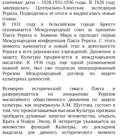
ключевые даты – 1928-1931-1936 годы. В 1928 году
завершилась Центрально-Азиатская экспедиция
Рериха. Подводились ее итоги и выдвигались новые
планы.
В 1931 году в бельгийском городе Брюгге
основывается Международный союз за принятие
Пакта Рериха и Знамени Мира и проходит первая
Международная конференция Пакта Рериха. С этого
момента начинается и новый этап в деятельности
Рериха и всех рериховских учреждений. Движение в
защиту Культуры продвигается в международном
масштабе. К 1936 году, еще одной упоминаемой
важной вехе, был уже подписан инициированный
Рерихом Международный договор по защите
культурных ценностей.
Всемирно исторический смысл Пакта и
развернувшегося по инициативе Рерихов
масштабного общественного движения по защите
культуры, как подчеркнула А.М. Шустова, состоит в
том, что провозглашаемая высокая Культура призвана
пробудить духовные энергии человечества, открыть
Врата в Новую Эпоху. В литературе указывается на
множество функций Культуры, но докладчик
выделила для данного исторического момента