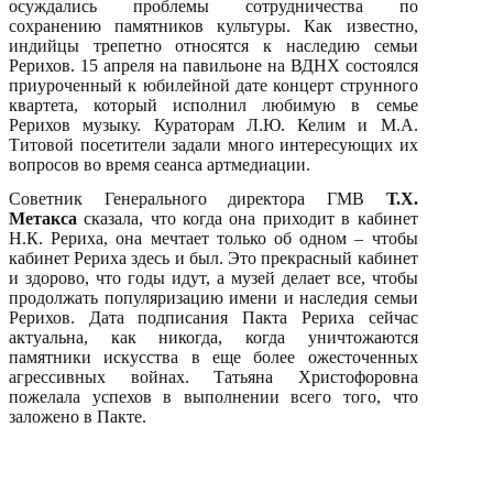
осуждались проблемы сотрудничества по
сохранению памятников культуры. Как известно,
индийцы трепетно относятся к наследию семьи
Рерихов. 15 апреля на павильоне на ВДНХ состоялся
приуроченный к юбилейной дате концерт струнного
квартета, который исполнил любимую в семье
Рерихов музыку. Кураторам Л.Ю. Келим и М.А.
Титовой посетители задали много интересующих их
вопросов во время сеанса артмедиации.
Советник Генерального директора ГМВ
Т.Х.
Метакса
сказала, что когда она приходит в кабинет
Н.К. Рериха, она мечтает только об одном – чтобы
кабинет Рериха здесь и был. Это прекрасный кабинет
и здорово, что годы идут, а музей делает все, чтобы
продолжать популяризацию имени и наследия семьи
Рерихов. Дата подписания Пакта Рериха сейчас
актуальна, как никогда, когда уничтожаются
памятники искусства в еще более ожесточенных
агрессивных войнах. Татьяна Христофоровна
пожелала успехов в выполнении всего того, что
заложено в Пакте.