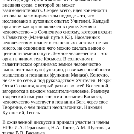
внешняя среда, с которой он может
взаимодействовать. Скорее всего, идея конечности
основана на эмпирическом подходе – то, что
исследовано в духовных опытах Учителей. Каждый
организм как орган включен в целое. Земля и
человечество – в Солнечную систему, которая входит
в Галактику (Млечный путь в КЗ). Населенных
человечеством планет в солнечных системах не так
много, на основании чего можно сделать вывод о
ценности земного пути. Земное человечество – это
орган в живом теле Космоса. В солнечном и
галактическом организмах земное человечество
выполняет важную функцию, развивая способности
мышления и познания (функции Манаса). Конечно,
не сам по себе, а под руководством Учителей. Искры
Огня Сознания, который разлит во всей Вселенной,
загораются в каждом мыслителе-человеке. Реализуя
творческий импульс энергии познания Космоса,
человечество участвует в познании Бога через свое
Творение, о чем писали неоплатоники, Николай
Кузанский, Гегель.
В оживленной дискуссии приняли участие и члены
НРК: И.А. Герасимова, Н.А. Тоотс, А.М. Шустова, а
также В.В. Васильев.