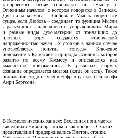
«творческого огня» совпадают по смыслу с
Огненным началом, о котором говорится в Записях.
Две силы космоса – Любовь и Мысль творят все
сущее, если Любовь – соединяет, то функция Мысли
– разъединять, анализировать, упорядочивать. Миры
и разные виды духо-материи от тончайших до
плотных форм создаются «творческой
напряженностью начал». У стоиков в данном случае
употребляется понятие «тонуса». Ключевое
положение в КЗ касается природы сознания, которое
разлито по всему Космосу и описывается как
«магнитное притяжение». В развитых формах
сознание определяется мозгом (когда он есть). Такое
понимание сходно с учением французского философа
Анри Бергсона.
В Космологических записях Вселенная понимается
как единый живой организм и как процесс. Схожих
представлений придерживались Платон, стоики,
Уайтхед и др. Организм конечен и должна быть