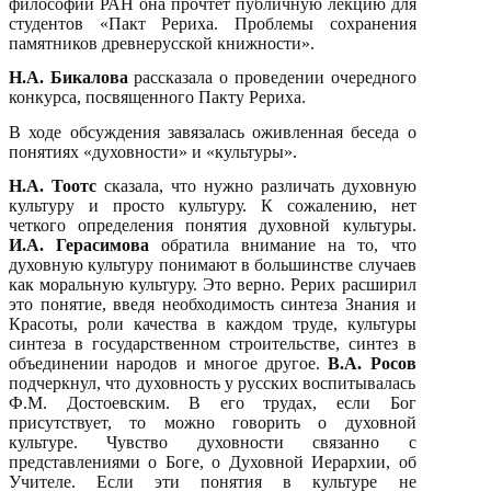
философии РАН она прочтет публичную лекцию для
студентов «Пакт Рериха. Проблемы сохранения
памятников древнерусской книжности».
Н.А. Бикалова
рассказала о проведении очередного
конкурса, посвященного Пакту Рериха.
В ходе обсуждения завязалась оживленная беседа о
понятиях «духовности» и «культуры».
Н.А. Тоотс
сказала, что нужно различать духовную
культуру и просто культуру. К сожалению, нет
четкого определения понятия духовной культуры.
И.А. Герасимова
обратила внимание на то, что
духовную культуру понимают в большинстве случаев
как моральную культуру. Это верно. Рерих расширил
это понятие, введя необходимость синтеза Знания и
Красоты, роли качества в каждом труде, культуры
синтеза в государственном строительстве, синтез в
объединении народов и многое другое.
В.А. Росов
подчеркнул, что духовность у русских воспитывалась
Ф.М. Достоевским. В его трудах, если Бог
присутствует, то можно говорить о духовной
культуре. Чувство духовности связанно с
представлениями о Боге, о Духовной Иерархии, об
Учителе. Если эти понятия в культуре не