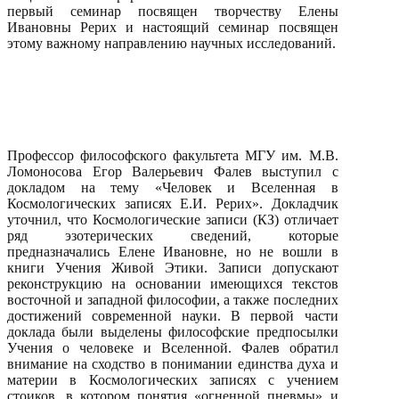
первый семинар посвящен творчеству Елены
Ивановны Рерих и настоящий семинар посвящен
этому важному направлению научных исследований.
Профессор философского факультета МГУ им. М.В.
Ломоносова Егор Валерьевич Фалев выступил с
докладом на тему «Человек и Вселенная в
Космологических записях Е.И. Рерих». Докладчик
уточнил, что Космологические записи (КЗ) отличает
ряд эзотерических сведений, которые
предназначались Елене Ивановне, но не вошли в
книги Учения Живой Этики. Записи допускают
реконструкцию на основании имеющихся текстов
восточной и западной философии, а также последних
достижений современной науки. В первой части
доклада были выделены философские предпосылки
Учения о человеке и Вселенной. Фалев обратил
внимание на сходство в понимании единства духа и
материи в Космологических записях с учением
стоиков, в котором понятия «огненной пневмы» и