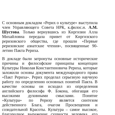
С основным докладом «Рерих о культуре» выступила
член Управляющего Совета НРК, к.филос.н.
А.М.
Шустова
. Только вернувшись из Киргизии Алла
Михайловна передала привет от Киргизского
рериховского общества, где прошли «Первые
рериховские азиатские чтения», посвященные 90-
летию Пакта Рериха.
В докладе были затронуты основные исторические
причины и философские принципы концепции
Культуры Николая Константиновича Рериха, которые
заложили основы документа международного права
«Пакт Рериха». Рерих проделал серьезную научную
работу по определению основных понятий Пакта. В
качестве основы он исходил из определения
английского философа Ф. Бэкона, обогащая его
высокими духовными смыслами. Понятие
«Культура» по Рериху является синтезом
действенного Блага, очагом Просвещения и
созидательной Красоты. Культура – самое высокое,
благородное выражение сущности человека, его