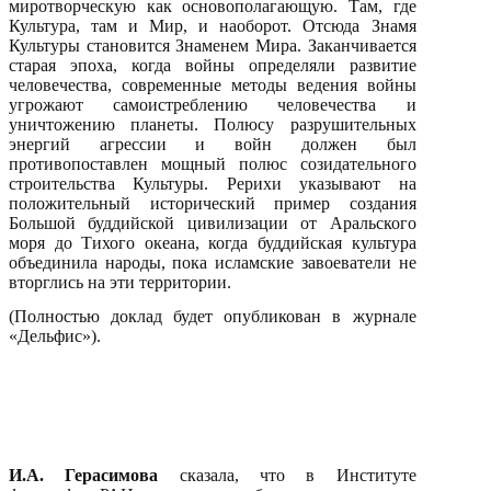
миротворческую как основополагающую. Там, где
Культура, там и Мир, и наоборот. Отсюда Знамя
Культуры становится Знаменем Мира. Заканчивается
старая эпоха, когда войны определяли развитие
человечества, современные методы ведения войны
угрожают самоистреблению человечества и
уничтожению планеты. Полюсу разрушительных
энергий агрессии и войн должен был
противопоставлен мощный полюс созидательного
строительства Культуры. Рерихи указывают на
положительный исторический пример создания
Большой буддийской цивилизации от Аральского
моря до Тихого океана, когда буддийская культура
объединила народы, пока исламские завоеватели не
вторглись на эти территории.
(Полностью доклад будет опубликован в журнале
«Дельфис»).
И.А. Герасимова
сказала, что в Институте