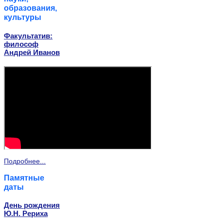
образования,
культуры
Факультатив:
философ
Андрей Иванов
Подробнее...
Памятные
даты
День рождения
Ю.Н. Рериха