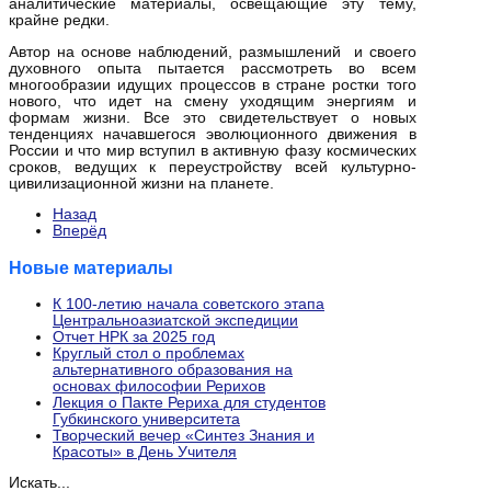
аналитические материалы, освещающие эту тему,
крайне редки.
Автор на основе наблюдений, размышлений и своего
духовного опыта пытается рассмотреть во всем
многообразии идущих процессов в стране ростки того
нового, что идет на смену уходящим энергиям и
формам жизни. Все это свидетельствует о новых
тенденциях начавшегося эволюционного движения в
России и что мир вступил в активную фазу космических
сроков, ведущих к переустройству всей культурно-
цивилизационной жизни на планете.
Назад
Вперёд
Новые материалы
К 100-летию начала советского этапа
Центральноазиатской экспедиции
Отчет НРК за 2025 год
Круглый стол о проблемах
альтернативного образования на
основах философии Рерихов
Лекция о Пакте Рериха для студентов
Губкинского университета
Творческий вечер «Синтез Знания и
Красоты» в День Учителя
Искать...