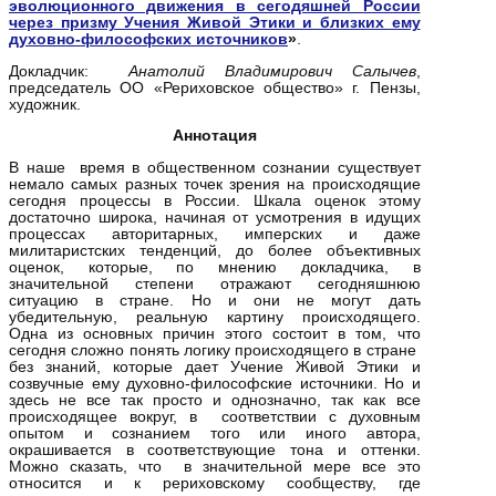
эволюционного движения в сегодяшней России
через призму Учения Живой Этики и близких ему
духовно-философских источников
»
.
Докладчик:
Анатолий Владимирович Салычев
,
председатель ОО «Рериховское общество» г. Пензы,
художник.
Аннотация
В наше время в общественном сознании существует
немало самых разных точек зрения на происходящие
сегодня процессы в России. Шкала оценок этому
достаточно широка, начиная от усмотрения в идущих
процессах авторитарных, имперских и даже
милитаристских тенденций, до более объективных
оценок, которые, по мнению докладчика, в
значительной степени отражают сегодняшнюю
ситуацию в стране. Но и они не могут дать
убедительную, реальную картину происходящего.
Одна из основных причин этого состоит в том, что
сегодня сложно понять логику происходящего в стране
без знаний, которые дает Учение Живой Этики и
созвучные ему духовно-философские источники. Но и
здесь не все так просто и однозначно, так как все
происходящее вокруг, в соответствии с духовным
опытом и сознанием того или иного автора,
окрашивается в соответствующие тона и оттенки.
Можно сказать, что в значительной мере все это
относится и к рериховскому сообществу, где