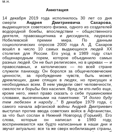
м.н.
Аннотация
14 декабря 2019 года исполнилось 30 лет со дня
смерти
Андрея Дмитриевича Сахарова
,
выдающегося советского физика, одного из создателей
водородной бомбы, впоследствии – общественного
деятеля, правозащитника и диссидента, лауреата
Нобелевской премии мира. По данным
социологических опросов 2000 года А. Д. Сахаров
вошёл в число 10 самых выдающихся людей XX
столетия для России. Его уход в 1989 году стал
общенародным горем, которое объединило самых
разных людей. Он не был религиозен, но в церквах — и
православных, и католических — по всей стране
служили панихиду. Он боролся за общечеловеческие
ценности, за пробуждение чувств, быть может,
дремлющих, даже спящих в людях, но присущих и
необходимых всем. В нем увидели свет человечности,
смелости и борьбы без насилия. Вряд ли кто-либо еще,
кроме него, имел право сказать о себе пушкинскими
словами, высеченными на памятнике: "
И долго буду
тем любезен я народу
…" В декабре 1979 года, с
самого начала афганской войны Андрей Дмитриевич
выступал против ввода советских войск в Афганистан,
за что был сослан в Нижний Новгород (Горький). Его
слова, которые он написал в 1980 году,
воспринимаются как будто написанные в наши дни и
звучат актуально: все та же сверх мобилизация страны,