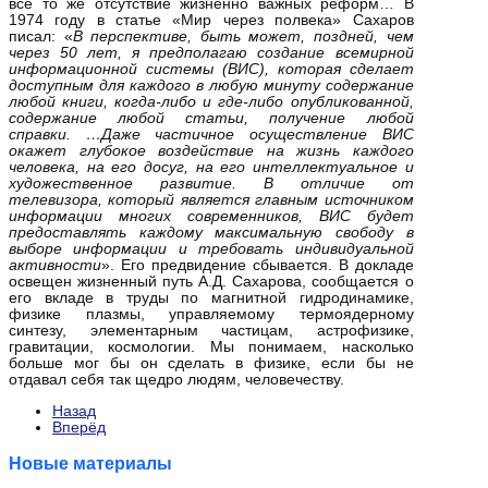
все то же отсутствие жизненно важных реформ… В
1974 году в статье «Мир через полвека» Сахаров
писал: «
В перспективе, быть может, поздней, чем
через 50 лет, я предполагаю создание всемирной
информационной системы (ВИС), которая сделает
доступным для каждого в любую минуту содержание
любой книги, когда-либо и где-либо опубликованной,
содержание любой статьи, получение любой
справки. …Даже частичное осуществление ВИС
окажет глубокое воздействие на жизнь каждого
человека, на его досуг, на его интеллектуальное и
художественное развитие. В отличие от
телевизора, который является главным источником
информации многих современников, ВИС будет
предоставлять каждому максимальную свободу в
выборе информации и требовать индивидуальной
активности
». Его предвидение сбывается. В докладе
освещен жизненный путь А.Д. Сахарова, сообщается о
его вкладе в труды по магнитной гидродинамике,
физике плазмы, управляемому термоядерному
синтезу, элементарным частицам, астрофизике,
гравитации, космологии. Мы понимаем, насколько
больше мог бы он сделать в физике, если бы не
отдавал себя так щедро людям, человечеству.
Назад
Вперёд
Новые материалы